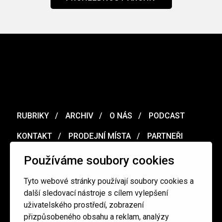
RUBRIKY
ARCHIV
O NÁS
PODCAST
KONTAKT
PRODEJNÍ MÍSTA
PARTNEŘI
MERCH
VOUCHER
Používáme soubory cookies
Tyto webové stránky používají soubory cookies a
Ochrana osobních údajů
/
Obchodní podmínky
další sledovací nástroje s cílem vylepšení
uživatelského prostředí, zobrazení
přizpůsobeného obsahu a reklam, analýzy
redakce@cinepur.cz