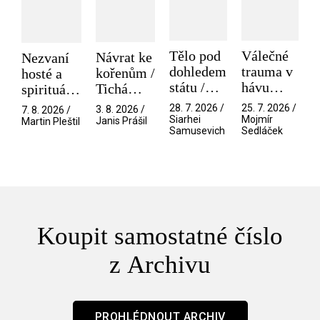
Tělo pod
Válečné
Návrat ke
Nezvaní
dohledem
trauma v
kořenům /
hosté a
státu /
hávu
Tichá
spirituální
Pramen
spektáklu
přítelkyně
narušitelé
28. 7. 2026 /
25. 7. 2026 /
3. 8. 2026 /
7. 8. 2026 /
/ Odyssea
z vesmíru
Siarhei
Mojmír
Janis Prášil
Martin Pleštil
Samusevich
Sedláček
/ Mouchy
Koupit samostatné číslo
z Archivu
PROHLÉDNOUT ARCHIV