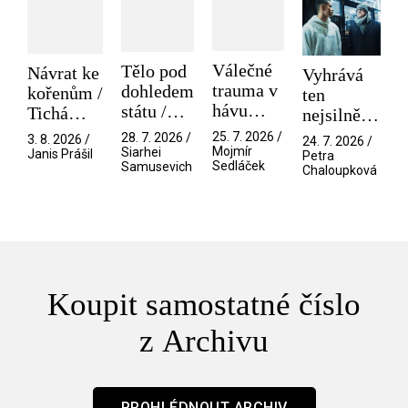
Válečné
Tělo pod
Návrat ke
Vyhrává
trauma v
dohledem
kořenům /
ten
hávu
státu /
Tichá
nejsilnější
spektáklu
Pramen
přítelkyně
/ V nitru
25. 7. 2026 /
28. 7. 2026 /
3. 8. 2026 /
24. 7. 2026 /
/ Odyssea
Mojmír
Siarhei
manosféry
Janis Prášil
Petra
Sedláček
Samusevich
Chaloupková
Koupit samostatné číslo
z Archivu
PROHLÉDNOUT ARCHIV