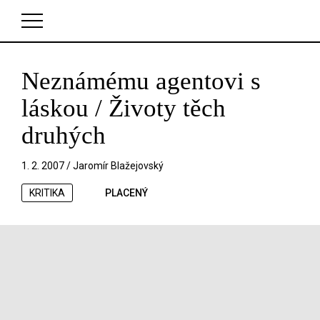
Neznámému agentovi s
V košíku zatím nemáte žádné položky.
láskou / Životy těch
druhých
1. 2. 2007 /
Jaromír Blažejovský
KRITIKA
PLACENÝ