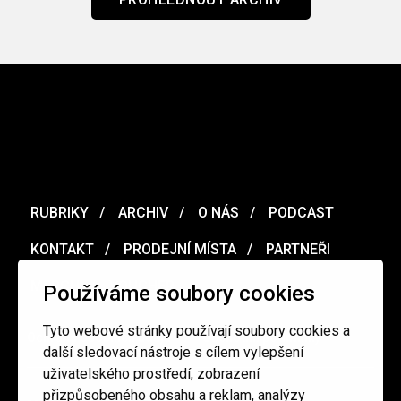
RUBRIKY
ARCHIV
O NÁS
PODCAST
KONTAKT
PRODEJNÍ MÍSTA
PARTNEŘI
MERCH
VOUCHER
Používáme soubory cookies
Tyto webové stránky používají soubory cookies a
Ochrana osobních údajů
/
Obchodní podmínky
další sledovací nástroje s cílem vylepšení
uživatelského prostředí, zobrazení
přizpůsobeného obsahu a reklam, analýzy