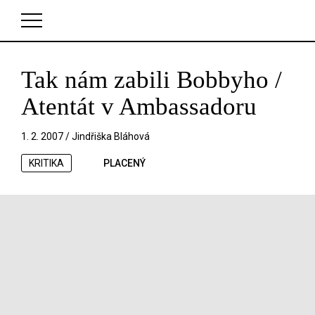
Tak nám zabili Bobbyho /
V košíku zatím nemáte žádné položky.
Atentát v Ambassadoru
1. 2. 2007 /
Jindřiška Bláhová
KRITIKA
PLACENÝ