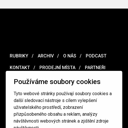
RUBRIKY
ARCHIV
O NÁS
PODCAST
KONTAKT
PRODEJNÍ MÍSTA
PARTNEŘI
MERCH
VOUCHER
Používáme soubory cookies
Tyto webové stránky používají soubory cookies a
Ochrana osobních údajů
/
Obchodní podmínky
další sledovací nástroje s cílem vylepšení
uživatelského prostředí, zobrazení
přizpůsobeného obsahu a reklam, analýzy
redakce@cinepur.cz
návštěvnosti webových stránek a zjištění zdroje
návštěvnosti.