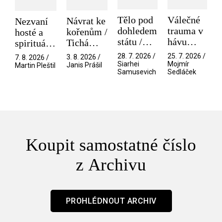
Tělo pod
Válečné
Návrat ke
Nezvaní
dohledem
trauma v
kořenům /
hosté a
státu /
hávu
Tichá
spirituální
Pramen
spektáklu
přítelkyně
narušitelé
28. 7. 2026 /
25. 7. 2026 /
3. 8. 2026 /
7. 8. 2026 /
/ Odyssea
z vesmíru
Siarhei
Mojmír
Janis Prášil
Martin Pleštil
Samusevich
Sedláček
/ Mouchy
Koupit samostatné číslo
z Archivu
PROHLÉDNOUT ARCHIV