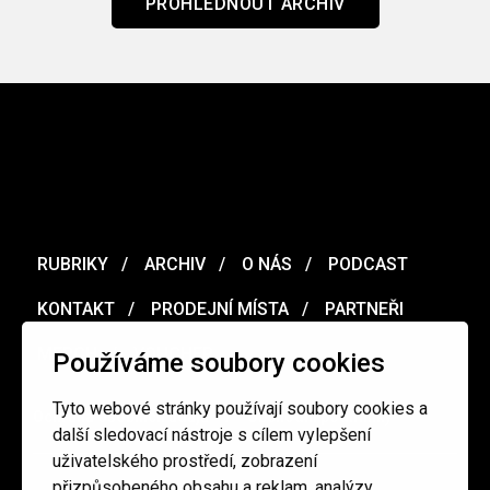
PROHLÉDNOUT ARCHIV
RUBRIKY
ARCHIV
O NÁS
PODCAST
KONTAKT
PRODEJNÍ MÍSTA
PARTNEŘI
MERCH
VOUCHER
Používáme soubory cookies
Tyto webové stránky používají soubory cookies a
Ochrana osobních údajů
/
Obchodní podmínky
další sledovací nástroje s cílem vylepšení
uživatelského prostředí, zobrazení
přizpůsobeného obsahu a reklam, analýzy