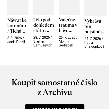
Tělo pod
Válečné
Návrat ke
Vyhrává
dohledem
trauma v
kořenům
ten
státu /
hávu
/ Tichá
nejsilnější
Pramen
spektáklu
přítelkyně
/ V nitru
28. 7. 2026 /
25. 7. 2026 /
3. 8. 2026 /
24. 7. 2026 /
/ Odyssea
Siarhei
Mojmír
manosféry
Janis Prášil
Petra
Samusevich
Sedláček
Chaloupková
Koupit samostatné číslo
z Archivu