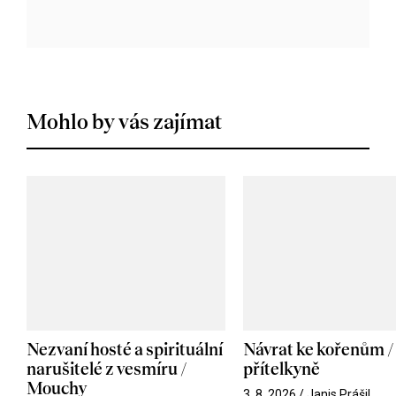
Mohlo by vás zajímat
Nezvaní hosté a spirituální
Návrat ke kořenům /
narušitelé z vesmíru /
přítelkyně
Mouchy
3. 8. 2026 / Janis Prášil