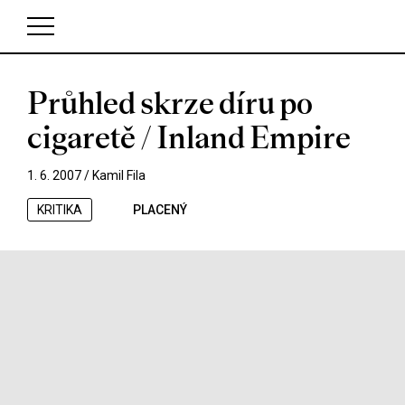
Průhled skrze díru po
V košíku zatím nemáte žádné položky.
cigaretě / Inland Empire
1. 6. 2007 /
Kamil Fila
KRITIKA
PLACENÝ