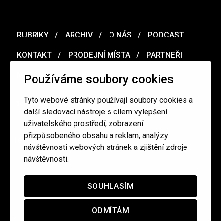
RUBRIKY
ARCHIV
O NÁS
PODCAST
KONTAKT
PRODEJNÍ MÍSTA
PARTNEŘI
MERCH
VOUCHER
Používáme soubory cookies
Tyto webové stránky používají soubory cookies a
Ochrana osobních údajů
/
Obchodní podmínky
další sledovací nástroje s cílem vylepšení
uživatelského prostředí, zobrazení
přizpůsobeného obsahu a reklam, analýzy
redakce@cinepur.cz
návštěvnosti webových stránek a zjištění zdroje
návštěvnosti.
SOUHLASÍM
ODMÍTÁM