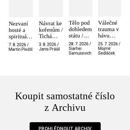
Tělo pod
Válečné
Návrat ke
Nezvaní
dohledem
trauma v
kořenům /
hosté a
státu /
hávu
Tichá
spirituální
Pramen
spektáklu
přítelkyně
narušitelé
28. 7. 2026 /
25. 7. 2026 /
3. 8. 2026 /
7. 8. 2026 /
/ Odyssea
z vesmíru
Siarhei
Mojmír
Janis Prášil
Martin Pleštil
Samusevich
Sedláček
/ Mouchy
Koupit samostatné číslo
z Archivu
PROHLÉDNOUT ARCHIV