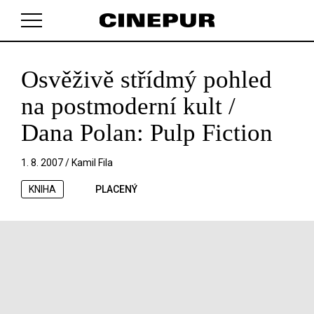
Osvěživě střídmý pohled
V košíku zatím nemáte žádné položky.
na postmoderní kult /
Dana Polan: Pulp Fiction
1. 8. 2007 /
Kamil Fila
KNIHA
PLACENÝ