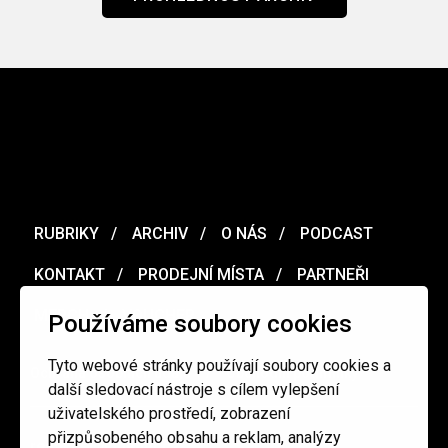
RUBRIKY
ARCHIV
O NÁS
PODCAST
KONTAKT
PRODEJNÍ MÍSTA
PARTNEŘI
MERCH
VOUCHER
Používáme soubory cookies
Tyto webové stránky používají soubory cookies a
Ochrana osobních údajů
/
Obchodní podmínky
další sledovací nástroje s cílem vylepšení
uživatelského prostředí, zobrazení
přizpůsobeného obsahu a reklam, analýzy
redakce@cinepur.cz