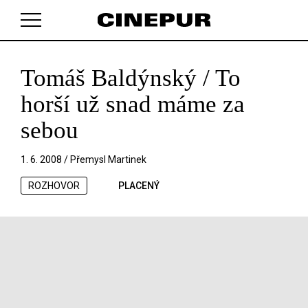
Tomáš Baldýnský / To
V košíku zatím nemáte žádné položky.
horší už snad máme za
sebou
1. 6. 2008 /
Přemysl Martinek
ROZHOVOR
PLACENÝ