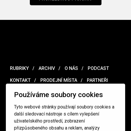
RUBRIKY
ARCHIV
O NÁS
PODCAST
KONTAKT
PRODEJNÍ MÍSTA
PARTNEŘI
MERCH
VOUCHER
Používáme soubory cookies
Tyto webové stránky používají soubory cookies a
Ochrana osobních údajů
/
Obchodní podmínky
další sledovací nástroje s cílem vylepšení
uživatelského prostředí, zobrazení
přizpůsobeného obsahu a reklam, analýzy
redakce@cinepur.cz