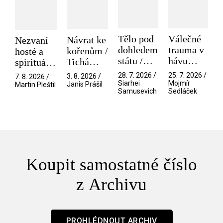
Tělo pod
Válečné
Návrat ke
Nezvaní
dohledem
trauma v
kořenům /
hosté a
státu /
hávu
Tichá
spirituální
Pramen
spektáklu
přítelkyně
narušitelé
28. 7. 2026 /
25. 7. 2026 /
3. 8. 2026 /
7. 8. 2026 /
/ Odyssea
z vesmíru
Siarhei
Mojmír
Janis Prášil
Martin Pleštil
Samusevich
Sedláček
/ Mouchy
Koupit samostatné číslo
z Archivu
PROHLÉDNOUT ARCHIV