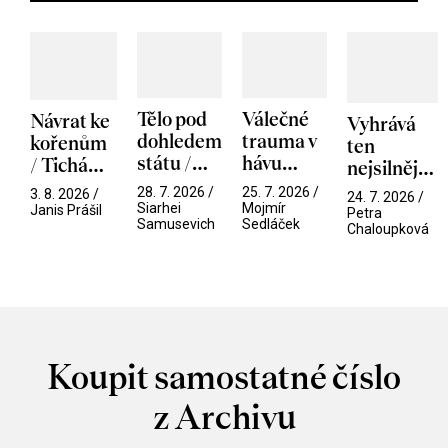
Tělo pod
Válečné
Návrat ke
Vyhrává
dohledem
trauma v
kořenům
ten
státu /
hávu
/ Tichá
nejsilnější
Pramen
spektáklu
přítelkyně
/ V nitru
28. 7. 2026 /
25. 7. 2026 /
3. 8. 2026 /
24. 7. 2026 /
/ Odyssea
Siarhei
Mojmír
manosféry
Janis Prášil
Petra
Samusevich
Sedláček
Chaloupková
Koupit samostatné číslo
z Archivu