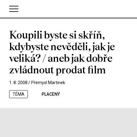
Koupili byste si skříň,
V košíku zatím nemáte žádné položky.
kdybyste nevěděli, jak je
veliká? / aneb jak dobře
zvládnout prodat film
1. 8. 2008 /
Přemysl Martinek
TÉMA
PLACENÝ