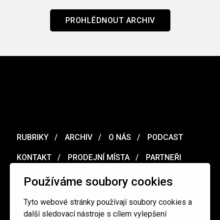
PROHLÉDNOUT ARCHIV
RUBRIKY
ARCHIV
O NÁS
PODCAST
KONTAKT
PRODEJNÍ MÍSTA
PARTNEŘI
MERCH
VOUCHER
Používáme soubory cookies
Tyto webové stránky používají soubory cookies a
Ochrana osobních údajů
/
Obchodní podmínky
další sledovací nástroje s cílem vylepšení