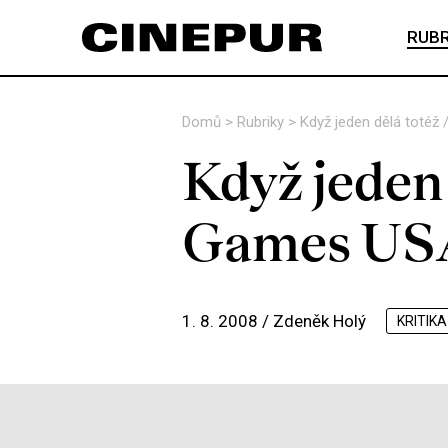
RUBR
Domů
>
Rubriky
>
Když jeden dělá toté
Když jeden 
Games US
1. 8. 2008 /
Zdeněk Holý
KRITIKA