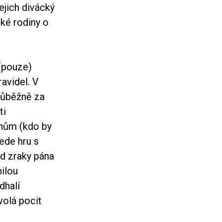
ejich divácký
ské rodiny o
 (pouze)
avidel. V
průběžně za
ti
inům (kdo by
ede hru s
d zraky pána
nilou
dhalí
volá pocit