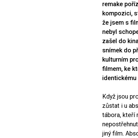
remake poříz
kompozici, s
že jsem s fi
nebyl schope
zašel do kina
snímek do př
kulturním pr
filmem, ke k
identickému 
Když jsou p
zůstat i u ab
tábora, kteří
nepostřehnut
jiný film. Ab