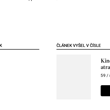
K
ČLÁNEK VYŠEL V ČÍSLE
Kin
atr
59 /