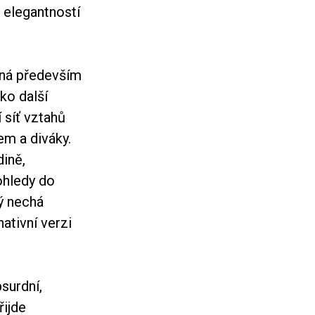
 elegantností
aná především
ko další
 síť vztahů
em a diváky.
ině,
ohledy do
ý nechá
ativní verzi
bsurdní,
řijde