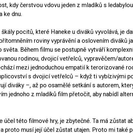
st, kdy čerstvou vdovu jeden z mladíků s ledabylou
a ke dnu.
škály pocitů, které Haneke u diváků vyvolává, je d
přítomněním roviny vyprávění a oslovením diváků ja
ho světa. Během filmu se postupně vytváří komplexní
ovanou rodinou, dvojicí vetřelců, vypravěčem/autor
echází mezi jednoduchou empatií k terorizované rod
icovství s dvojicí vetřelců – když ti vybízivými p
ují diváky –, až po osamělé setkání s autorem, kter
ím jednoho z mladíků film přetočit, aby nabídl altern
 je účel této filmové hry, je zbytečné. Ta má zůstat a
 a proto musí její účel zůstat utajen. Proto mi také p