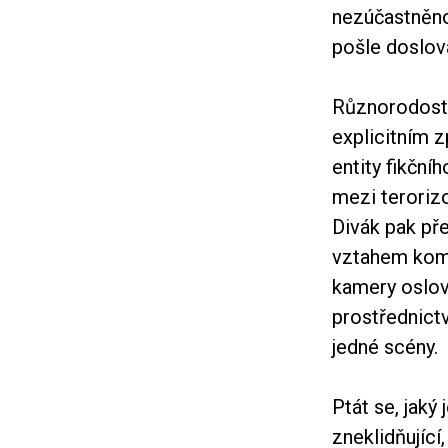
nezúčastněno
pošle doslov
Různorodost 
explicitním z
entity fikční
mezi teroriz
Divák pak př
vztahem kompl
kamery oslov
prostřednictv
jedné scény.
Ptát se, jaký
zneklidňující,