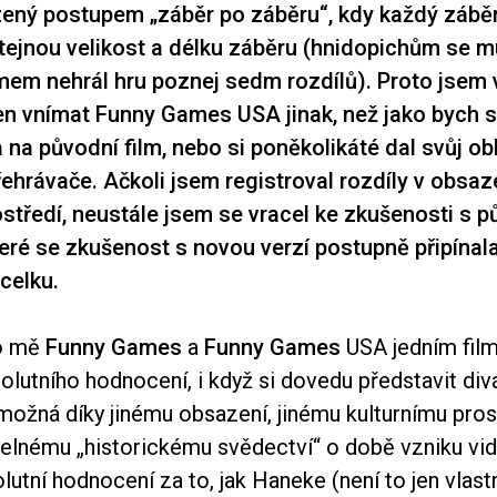
ený postupem „záběr po záběru“, kdy každý zábě
tejnou velikost a délku záběru (hnidopichům se m
lmem nehrál hru poznej sedm rozdílů). Proto jsem
n vnímat Funny Games USA jinak, než jako bych s
 na původní film, nebo si poněkolikáté dal svůj ob
ehrávače. Ačkoli jsem registroval rozdíly v obsaze
ostředí, neustále jsem se vracel ke zkušenosti s 
teré se zkušenost s novou verzí postupně připínala
celku.
ro mě
Funny Games
a
Funny Games
USA jedním fil
solutního hodnocení, i když si dovedu představit di
 možná díky jinému obsazení, jinému kulturnímu pros
elnému „historickému svědectví“ o době vzniku vid
solutní hodnocení za to, jak Haneke (není to jen vlas