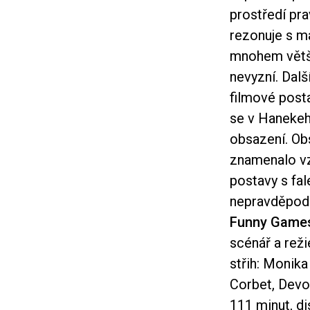
prostředí pr
rezonuje s m
mnohem větší
nevyzní. Dalš
filmové posta
se v Hanekeho
obsazení. Ob
znamenalo vz
postavy s fal
nepravděpodo
Funny Game
scénář a reži
střih: Monika
Corbet, Devo
111 minut, di