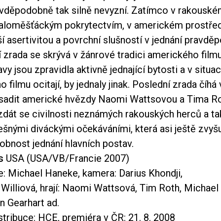
avděpodobně tak silně nevyzní. Zatímco v rakouské
aloměšťáckým pokrytectvím, v americkém prostřed
 asertivitou a povrchní slušností v jednání pravdě
í zrada se skrývá v žánrové tradici amerického fil
vy jsou zpravidla aktivně jednající bytosti a v situac
 filmu ocitají, by jednaly jinak. Poslední zrada číh
sadit americké hvězdy Naomi Wattsovou a Tima R
dát se civilnosti neznámých rakouských herců a tak
ešnými diváckými očekáváními, která asi ještě zvyšu
bnost jednání hlavních postav.
s
USA (USA/VB/Francie 2007)
e: Michael Haneke, kamera: Darius Khondji,
 Williová, hrají: Naomi Wattsová, Tim Roth, Michael 
n Gearhart ad.
stribuce: HCE, premiéra v ČR: 21. 8. 2008