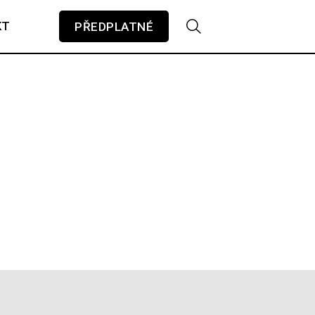
KT
PŘEDPLATNÉ
V košíku zatím nemáte žádné položky.