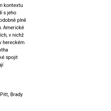
m kontextu
í s jeho
podobně plně
mu. Americké
ích, v nichž
á v hereckém
otha
é spojit
jí
Pitt, Brady