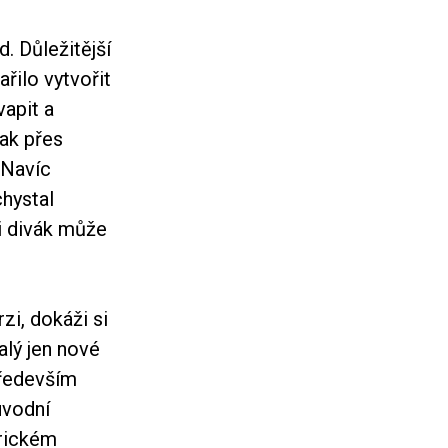
. Důležitější
řilo vytvořit
vapit a
šak přes
 Navíc
chystal
i divák může
i, dokáži si
alý jen nové
především
úvodní
erickém