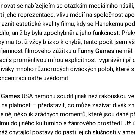
novat se nabízejícím se otázkám mediálního násilí,
i jeho reprezentace, vlivu médií na společnost apod
raznit estetické kvality filmu, kdy se Hanekemu poda
 dílo, aniž by byla zpochybněna jeho funkčnost. Přek
áky má totiž vždy blízko k chybě, tento pocit jsem v
íjemnost filmového zážitku u
Funny Games
neměl.
cí s proměnlivou mírou explicitnosti vyprávění při
iváky mnoho různorodých diváckých poloh, které s
oncentraci ostře uvědomit.
 Games
USA nemohu soudit jinak než rakouskou verz
na platnost – představit, co může zažívat divák zn
na něj několik zrádných momentů, které jsou dané 
lmu do jiného kulturního a žánrového prostředí. Už 
áž chytající postavy do pasti jejich slušnosti v am