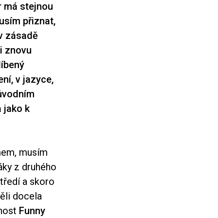
r má stejnou
usím přiznat,
 v zásadě
i znovu
líbený
ní, v jazyce,
původním
 jako k
mem, musím
váky z druhého
tředí a skoro
ěli docela
tnost
Funny