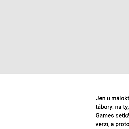
Jen u málokt
tábory: na ty
Games setkáv
verzi, a pro