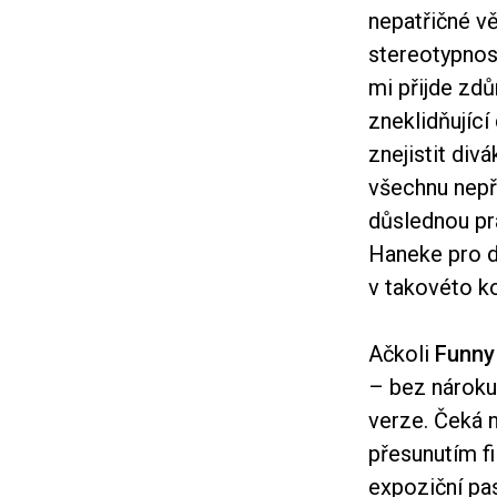
nepatřičné vě
stereotypnost
mi přijde zdů
zneklidňující
znejistit div
všechnu nepř
důslednou pra
Haneke pro d
v takovéto k
Ačkoli
Funny
– bez nároku 
verze. Čeká 
přesunutím fi
expoziční pas