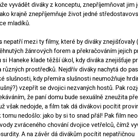
áže vyvádět diváky z konceptu, znepříjemňovat jim j
 jako krajně znepříjemňuje život jedné středostavov
ce mladíků.
s
nepatří mezi ty filmy, které by diváky znejišťovaly
ěhnutých žánrových forem a překračováním jejich pr
si Haneke klade těžší úkol, kdy diváka znejišťuje 
 různých prostředků. Nejdřív diváky nachytá do pas
 slušnosti, kdy přemíra slušnosti neumožňuje hrd
lušný?) vzepřít se dvojici nezvaných hostů. Pak rozj
káváním, že paní domu bude sexuálně zneužita pře
 však nedojde, a film tak dá divákovi pocítit provi
 k tomu nedošlo: jako by si to snad přál! Pak film neo
vody zvráceného chování dvojice vetřelců, čímž vy
urdity. A na závěr dá divákům pocítit nepatřičnou