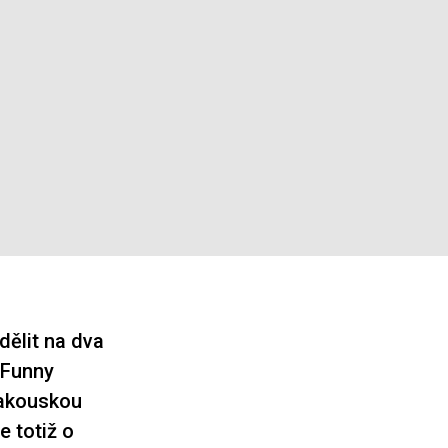
dělit na dva
s Funny
rakouskou
e totiž o