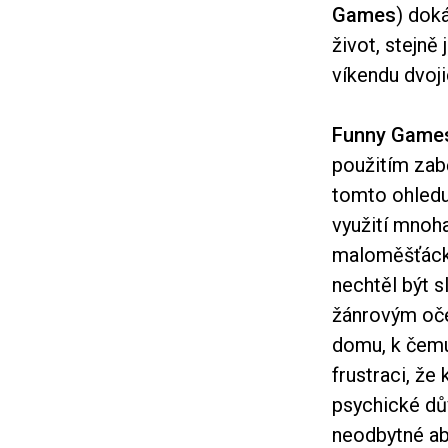
Games
) dok
život, stejně
víkendu dvoji
Funny Game
použitím zab
tomto ohledu 
využití mnoha
maloměšťácké
nechtěl být s
žánrovým oče
domu, k čemuž
frustraci, že
psychické dů
neodbytné abs