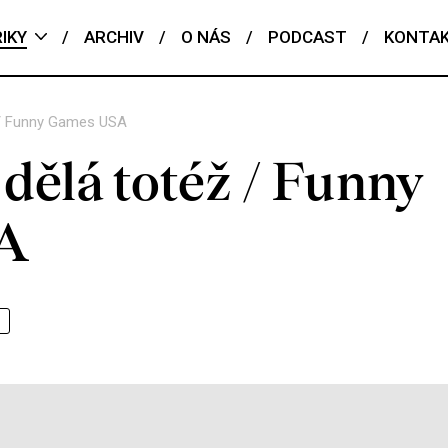
IKY
/
ARCHIV
/
O NÁS
/
PODCAST
/
KONTA
ž / Funny Games USA
dělá totéž / Funny
A