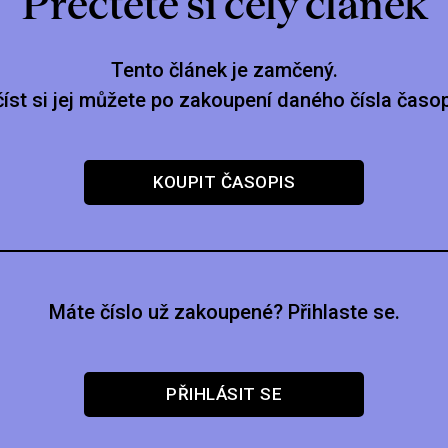
Přečtěte si celý článek
Tento článek je zamčený.
číst si jej můžete po zakoupení daného čísla časop
KOUPIT ČASOPIS
Máte číslo už zakoupené? Přihlaste se.
PŘIHLÁSIT SE