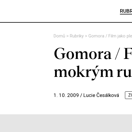
RUBR
Domů
>
Rubriky
>
Gomora / Film jako pl
Gomora / F
mokrým ru
1. 10. 2009 /
Lucie Česálková
Z