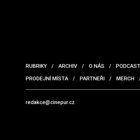
RUBRIKY
/
ARCHIV
/
O NÁS
/
PODCAS
PRODEJNÍ MÍSTA
/
PARTNEŘI
/
MERCH
redakce@cinepur.cz