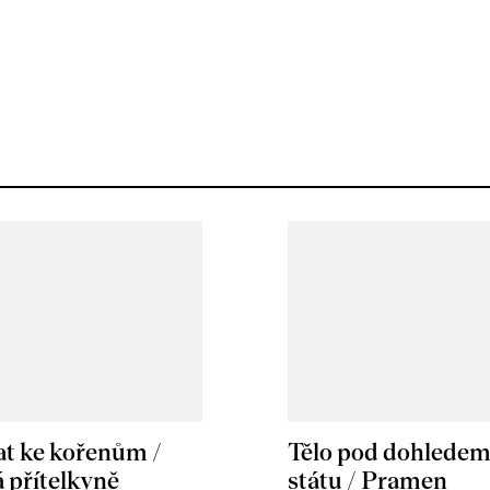
at ke kořenům /
Tělo pod dohlede
 přítelkyně
státu / Pramen