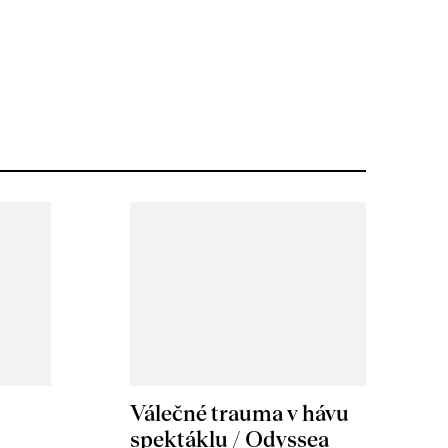
m
Válečné trauma v hávu
spektáklu / Odyssea