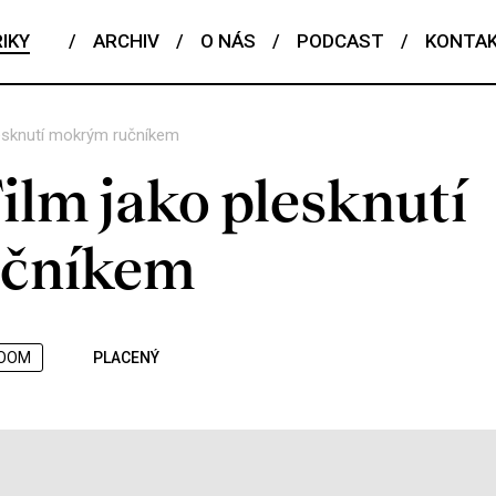
IKY
/
ARCHIV
/
O NÁS
/
PODCAST
/
KONTA
esknutí mokrým ručníkem
ilm jako plesknutí
čníkem
OOM
PLACENÝ