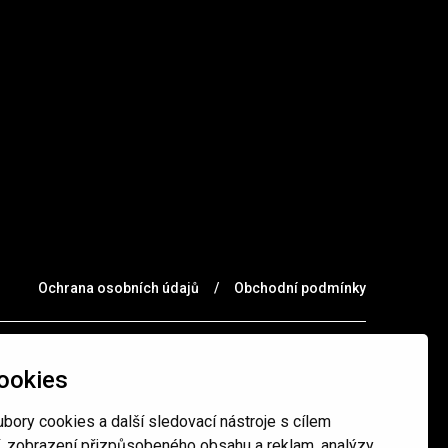
Ochrana osobních údajů
/
Obchodní podmínky
ookies
bory cookies a další sledovací nástroje s cílem
í, zobrazení přizpůsobeného obsahu a reklam, analýzy