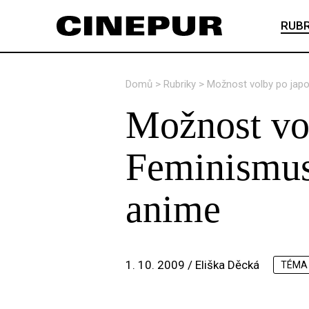
RUBR
Domů
>
Rubriky
>
Možnost volby po japo
Možnost vo
Feminismus 
anime
1. 10. 2009 /
Eliška Děcká
TÉMA