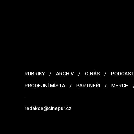
RUBRIKY
/
ARCHIV
/
O NÁS
/
PODCAS
PRODEJNÍ MÍSTA
/
PARTNEŘI
/
MERCH
redakce@cinepur.cz