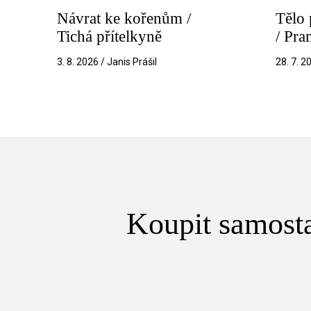
Návrat ke kořenům /
Tělo 
Tichá přítelkyně
/ Pr
3. 8. 2026 / Janis Prášil
28. 7. 2
Koupit samosta