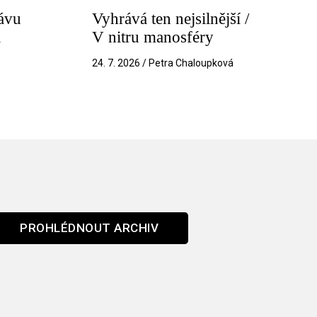
ávu
Vyhrává ten nejsilnější /
a
V nitru manosféry
k
24. 7. 2026 / Petra Chaloupková
PROHLÉDNOUT ARCHIV