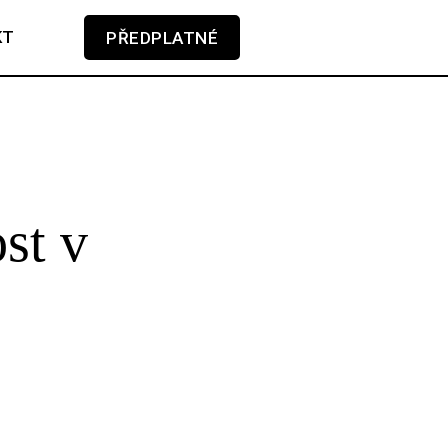
KT
PŘEDPLATNÉ
V košíku zatím nemáte žádné položky.
st v