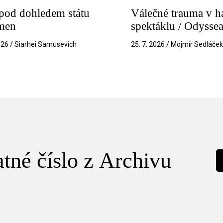
pod dohledem státu
Válečné trauma v h
amen
spektáklu / Odysse
026 / Siarhei Samusevich
25. 7. 2026 / Mojmír Sedláče
tné číslo z Archivu