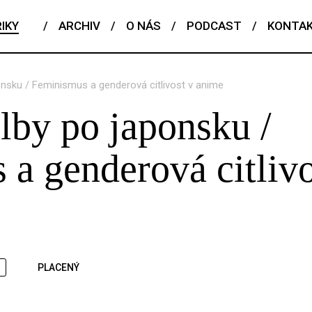
IKY
/
ARCHIV
/
O NÁS
/
PODCAST
/
KONTA
nsku / Feminismus a genderová citlivost v anime
lby po japonsku /
a genderová citlivo
PLACENÝ