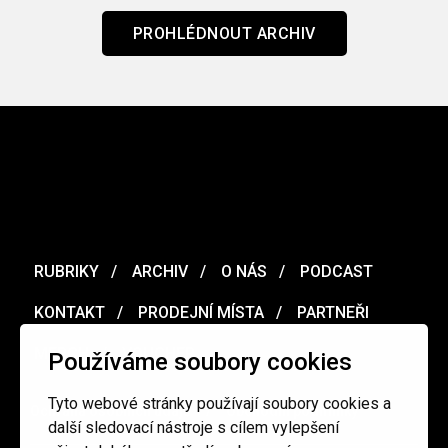
PROHLÉDNOUT ARCHIV
RUBRIKY
ARCHIV
O NÁS
PODCAST
KONTAKT
PRODEJNÍ MÍSTA
PARTNEŘI
MERCH
VOUCHER
Používáme soubory cookies
Tyto webové stránky používají soubory cookies a
Ochrana osobních údajů
/
Obchodní podmínky
další sledovací nástroje s cílem vylepšení