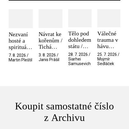
Tělo pod
Válečné
Návrat ke
Nezvaní
dohledem
trauma v
kořenům /
hosté a
státu /
hávu
Tichá
spirituální
Pramen
spektáklu
přítelkyně
narušitelé
28. 7. 2026 /
25. 7. 2026 /
3. 8. 2026 /
7. 8. 2026 /
/ Odyssea
z vesmíru
Siarhei
Mojmír
Janis Prášil
Martin Pleštil
Samusevich
Sedláček
/ Mouchy
Koupit samostatné číslo
z Archivu