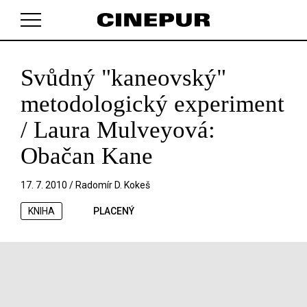
Svůdný "kaneovský"
V košíku zatím nemáte žádné položky.
metodologický experiment
/ Laura Mulveyová:
Obačan Kane
17. 7. 2010 /
Radomír D. Kokeš
KNIHA
PLACENÝ