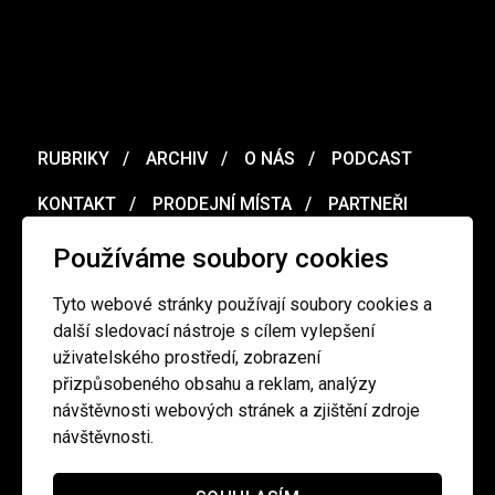
RUBRIKY
ARCHIV
O NÁS
PODCAST
KONTAKT
PRODEJNÍ MÍSTA
PARTNEŘI
MERCH
VOUCHER
Používáme soubory cookies
Tyto webové stránky používají soubory cookies a
Ochrana osobních údajů
/
Obchodní podmínky
další sledovací nástroje s cílem vylepšení
uživatelského prostředí, zobrazení
přizpůsobeného obsahu a reklam, analýzy
redakce@cinepur.cz
návštěvnosti webových stránek a zjištění zdroje
návštěvnosti.