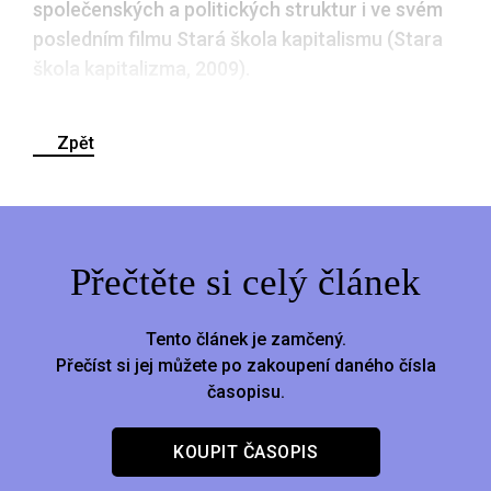
společenských a politických struktur i ve svém
posledním filmu Stará škola kapitalismu (Stara
škola kapitalizma, 2009).
Zpět
Přečtěte si celý článek
Tento článek je zamčený.
Přečíst si jej můžete po zakoupení daného čísla
časopisu.
KOUPIT ČASOPIS