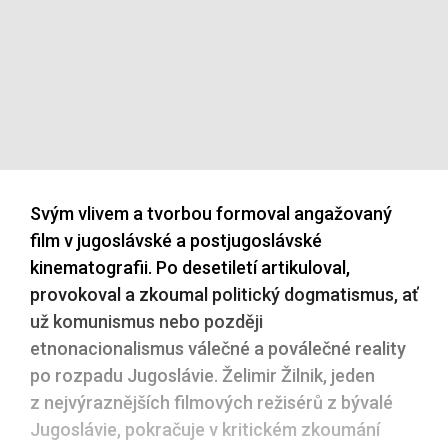
Svým vlivem a tvorbou formoval angažovaný
film v jugoslávské a postjugoslávské
kinematografii. Po desetiletí artikuloval,
provokoval a zkoumal politický dogmatismus, ať
už komunismus nebo později
etnonacionalismus válečné a poválečné reality
po rozpadu Jugoslávie. Želimir Žilnik, jeden
z nejvýraznějších filmových režisérů z bývalé
Jugoslávie, pokračuje v kritickém zkoumání