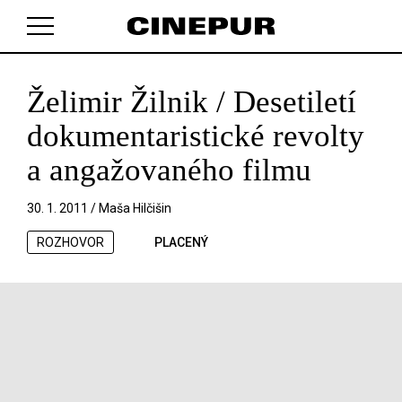
Želimir Žilnik / Desetiletí
V košíku zatím nemáte žádné položky.
dokumentaristické revolty
a angažovaného filmu
30. 1. 2011 /
Maša Hilčišin
ROZHOVOR
PLACENÝ