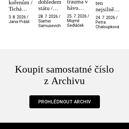
trauma v
dohledem
kořenům /
ten
hávu
státu /
Tichá
nejsilnější
spektáklu
Pramen
přítelkyně
/ V nitru
25. 7. 2026 /
28. 7. 2026 /
3. 8. 2026 /
24. 7. 2026 /
/ Odyssea
Mojmír
Siarhei
manosféry
Janis Prášil
Petra
Sedláček
Samusevich
Chaloupková
Koupit samostatné číslo
z Archivu
PROHLÉDNOUT ARCHIV