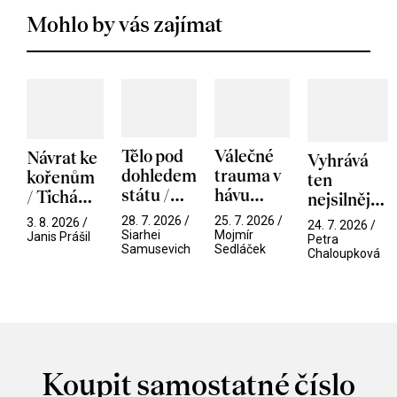
Mohlo by vás zajímat
Tělo pod
Válečné
Návrat ke
Vyhrává
dohledem
trauma v
kořenům
ten
státu /
hávu
/ Tichá
nejsilnější
Pramen
spektáklu
přítelkyně
/ V nitru
28. 7. 2026 /
25. 7. 2026 /
3. 8. 2026 /
24. 7. 2026 /
/ Odyssea
Siarhei
Mojmír
manosféry
Janis Prášil
Petra
Samusevich
Sedláček
Chaloupková
Koupit samostatné číslo