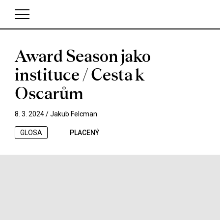
Award Season jako
V košíku zatím nemáte žádné položky.
instituce / Cesta k
Oscarům
8. 3. 2024 /
Jakub Felcman
GLOSA
PLACENÝ