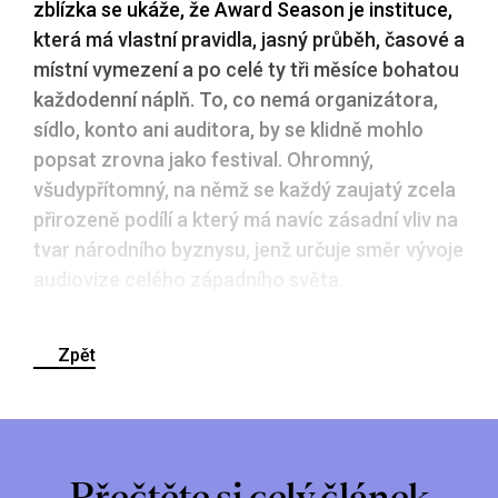
zblízka se ukáže, že Award Season je instituce,
která má vlastní pravidla, jasný průběh, časové a
místní vymezení a po celé ty tři měsíce bohatou
každodenní náplň. To, co nemá organizátora,
sídlo, konto ani auditora, by se klidně mohlo
popsat zrovna jako festival. Ohromný,
všudypřítomný, na němž se každý zaujatý zcela
přirozeně podílí a který má navíc zásadní vliv na
tvar národního byznysu, jenž určuje směr vývoje
audiovize celého západního světa.
Zpět
Přečtěte si celý článek