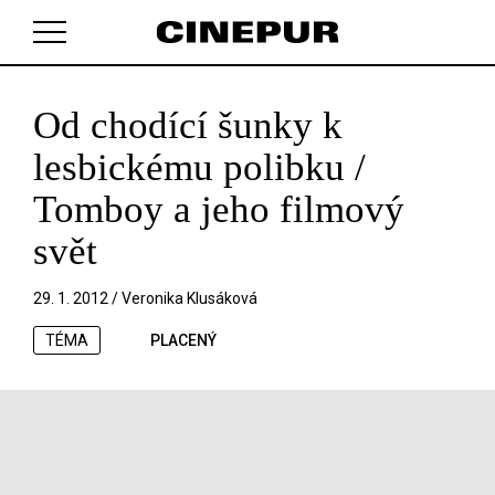
Od chodící šunky k
V košíku zatím nemáte žádné položky.
lesbickému polibku /
Tomboy a jeho filmový
svět
29. 1. 2012 /
Veronika Klusáková
TÉMA
PLACENÝ