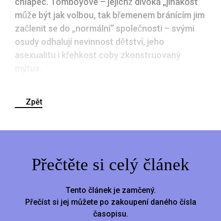
chlapec. Tomboyové – jejichž divoká „jinakost“
může být jak volbou, tak břemenem bránícím jim
začlenit se do „normální“ společnosti – svými
osudy odhalují nevinnost dětství, jeho
asexualitu i křehkost coby zkonstruovaný
mýtus.
Zpět
Přečtěte si celý článek
Tento článek je zamčený.
Přečíst si jej můžete po zakoupení daného čísla
časopisu.