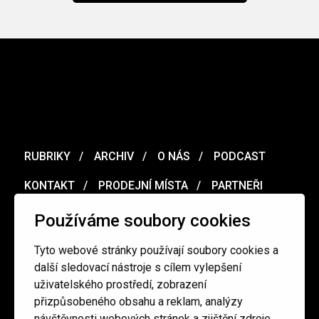
RUBRIKY
ARCHIV
O NÁS
PODCAST
KONTAKT
PRODEJNÍ MÍSTA
PARTNEŘI
MERCH
VOUCHER
Používáme soubory cookies
Tyto webové stránky používají soubory cookies a
Ochrana osobních údajů
/
Obchodní podmínky
další sledovací nástroje s cílem vylepšení
uživatelského prostředí, zobrazení
přizpůsobeného obsahu a reklam, analýzy
redakce@cinepur.cz
návštěvnosti webových stránek a zjištění zdroje