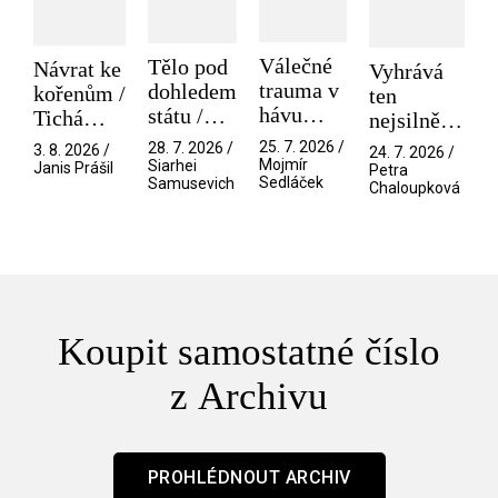
Válečné
Tělo pod
Návrat ke
Vyhrává
trauma v
dohledem
kořenům /
ten
hávu
státu /
Tichá
nejsilnější
spektáklu
Pramen
přítelkyně
/ V nitru
25. 7. 2026 /
28. 7. 2026 /
3. 8. 2026 /
24. 7. 2026 /
/ Odyssea
Mojmír
Siarhei
manosféry
Janis Prášil
Petra
Sedláček
Samusevich
Chaloupková
Koupit samostatné číslo
z Archivu
PROHLÉDNOUT ARCHIV