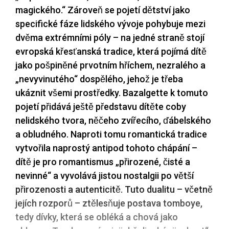
magického.“ Zároveň se pojetí dětství jako
specifické fáze lidského vývoje pohybuje mezi
dvěma extrémními póly – na jedné straně stojí
evropská křesťanská tradice, která pojímá dítě
jako pošpiněné prvotním hříchem, nezralého a
„nevyvinutého“ dospělého, jehož je třeba
ukáznit všemi prostředky. Bazalgette k tomuto
pojetí přidává ještě představu dítěte coby
nelidského tvora, něčeho zvířecího, ďábelského
a obludného. Naproti tomu romantická tradice
vytvořila naprostý antipod tohoto chápání –
dítě je pro romantismus „přirozené, čisté a
nevinné“ a vyvolává jistou nostalgii po větší
přirozenosti a autenticitě. Tuto dualitu – včetně
jejích rozporů – ztělesňuje postava tomboye,
tedy dívky, která se obléká a chová jako