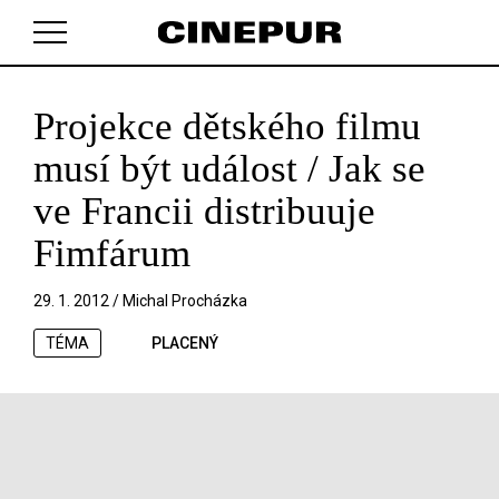
Projekce dětského filmu
V košíku zatím nemáte žádné položky.
musí být událost / Jak se
ve Francii distribuuje
Fimfárum
29. 1. 2012 /
Michal Procházka
TÉMA
PLACENÝ