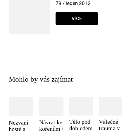
79 / leden 2012
VÍCE
Mohlo by vás zajímat
Tělo pod
Válečné
Návrat ke
Nezvaní
dohledem
trauma v
kořenům /
hosté a