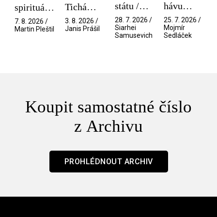
státu /
hávu
Tichá
spirituální
Pramen
spektáklu
přítelkyně
narušitelé
28. 7. 2026 /
25. 7. 2026 /
3. 8. 2026 /
7. 8. 2026 /
/ Odyssea
z vesmíru
Siarhei
Mojmír
Janis Prášil
Martin Pleštil
Samusevich
Sedláček
/ Mouchy
Koupit samostatné číslo
z Archivu
PROHLÉDNOUT ARCHIV