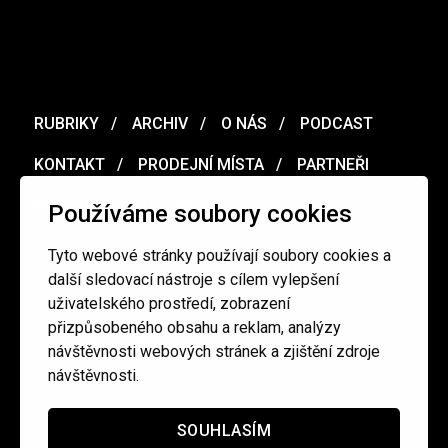
RUBRIKY
ARCHIV
O NÁS
PODCAST
KONTAKT
PRODEJNÍ MÍSTA
PARTNEŘI
MERCH
VOUCHER
Používáme soubory cookies
Tyto webové stránky používají soubory cookies a
Ochrana osobních údajů
/
Obchodní podmínky
další sledovací nástroje s cílem vylepšení
uživatelského prostředí, zobrazení
přizpůsobeného obsahu a reklam, analýzy
redakce@cinepur.cz
návštěvnosti webových stránek a zjištění zdroje
návštěvnosti.
SOUHLASÍM