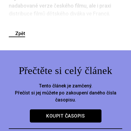
nadabované verze českého filmu, ale i praxi
distribuce filmů dětského diváka ve Francii.
Zpět
Přečtěte si celý článek
Tento článek je zamčený.
Přečíst si jej můžete po zakoupení daného čísla
časopisu.
KOUPIT ČASOPIS