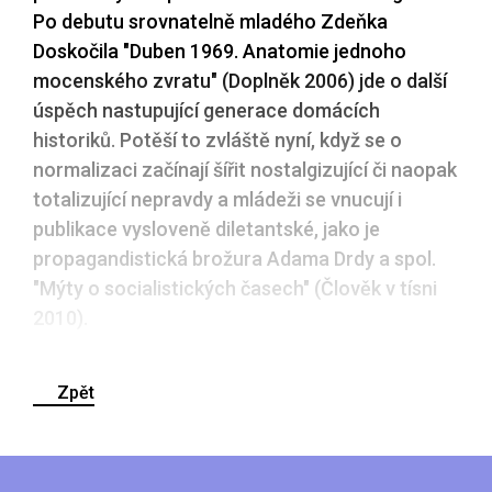
Po debutu srovnatelně mladého Zdeňka
Doskočila "Duben 1969. Anatomie jednoho
mocenského zvratu" (Doplněk 2006) jde o další
úspěch nastupující generace domácích
historiků. Potěší to zvláště nyní, když se o
normalizaci začínají šířit nostalgizující či naopak
totalizující nepravdy a mládeži se vnucují i
publikace vysloveně diletantské, jako je
propagandistická brožura Adama Drdy a spol.
"Mýty o socialistických časech" (Člověk v tísni
2010).
Zpět