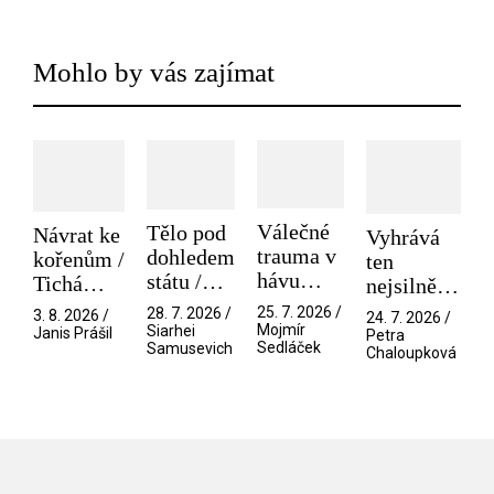
Mohlo by vás zajímat
Válečné
Tělo pod
Návrat ke
Vyhrává
trauma v
dohledem
kořenům /
ten
hávu
státu /
Tichá
nejsilnější
spektáklu
Pramen
přítelkyně
/ V nitru
25. 7. 2026 /
28. 7. 2026 /
3. 8. 2026 /
24. 7. 2026 /
/ Odyssea
Mojmír
Siarhei
manosféry
Janis Prášil
Petra
Sedláček
Samusevich
Chaloupková