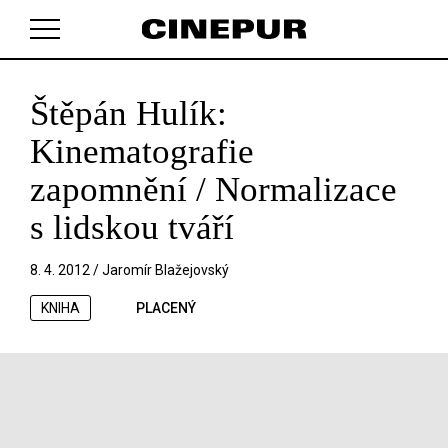
Štěpán Hulík:
V košíku zatím nemáte žádné položky.
Kinematografie
zapomnění / Normalizace
s lidskou tváří
8. 4. 2012 /
Jaromír Blažejovský
KNIHA
PLACENÝ