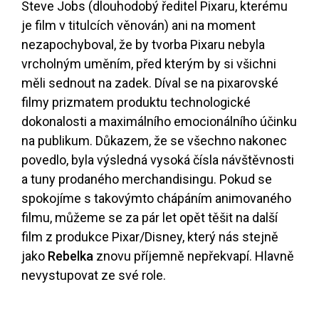
Steve Jobs (dlouhodobý ředitel Pixaru, kterému
je film v titulcích věnován) ani na moment
nezapochyboval, že by tvorba Pixaru nebyla
vrcholným uměním, před kterým by si všichni
měli sednout na zadek. Díval se na pixarovské
filmy prizmatem produktu technologické
dokonalosti a maximálního emocionálního účinku
na publikum. Důkazem, že se všechno nakonec
povedlo, byla výsledná vysoká čísla návštěvnosti
a tuny prodaného merchandisingu. Pokud se
spokojíme s takovýmto chápáním animovaného
filmu, můžeme se za pár let opět těšit na další
film z produkce Pixar/Disney, který nás stejně
jako
Rebelka
znovu příjemně nepřekvapí. Hlavně
nevystupovat ze své role.