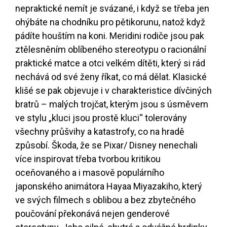
nepraktické nemít je svázané, i když se třeba jen
ohýbáte na chodníku pro pětikorunu, natož když
pádíte houštím na koni. Meridini rodiče jsou pak
ztělesněním oblíbeného stereotypu o racionální
praktické matce a otci velkém dítěti, který si rád
nechává od své ženy říkat, co má dělat. Klasické
klišé se pak objevuje i v charakteristice dívčiných
bratrů – malých trojčat, kterým jsou s úsměvem
ve stylu „kluci jsou prostě kluci“ tolerovány
všechny průšvihy a katastrofy, co na hradě
způsobí. Škoda, že se Pixar/ Disney nenechali
více inspirovat třeba tvorbou kritikou
oceňovaného a i masově populárního
japonského animátora Hayaa Miyazakiho, který
ve svých filmech s oblibou a bez zbytečného
poučování překonává nejen genderové