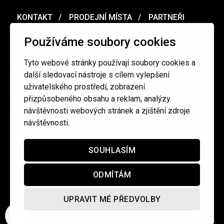
KONTAKT
PRODEJNÍ MÍSTA
PARTNEŘI
MERCH
VOUCHER
Používáme soubory cookies
Tyto webové stránky používají soubory cookies a
Ochrana osobních údajů
/
Obchodní podmínky
další sledovací nástroje s cílem vylepšení
uživatelského prostředí, zobrazení
přizpůsobeného obsahu a reklam, analýzy
redakce@cinepur.cz
návštěvnosti webových stránek a zjištění zdroje
návštěvnosti.
SOUHLASÍM
ODMÍTÁM
UPRAVIT MÉ PŘEDVOLBY