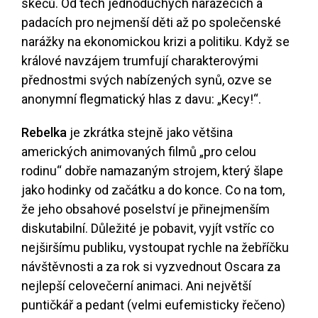
skečů. Od těch jednoduchých narážecích a
padacích pro nejmenší děti až po společenské
narážky na ekonomickou krizi a politiku. Když se
králové navzájem trumfují charakterovými
přednostmi svých nabízených synů, ozve se
anonymní flegmatický hlas z davu: „Kecy!“.
Rebelka
je zkrátka stejně jako většina
amerických animovaných filmů „pro celou
rodinu“ dobře namazaným strojem, který šlape
jako hodinky od začátku a do konce. Co na tom,
že jeho obsahové poselství je přinejmenším
diskutabilní. Důležité je pobavit, vyjít vstříc co
nejširšímu publiku, vystoupat rychle na žebříčku
návštěvnosti a za rok si vyzvednout Oscara za
nejlepší celovečerní animaci. Ani největší
puntičkář a pedant (velmi eufemisticky řečeno)