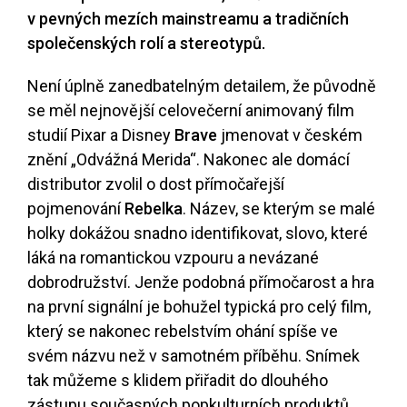
v pevných mezích mainstreamu a tradičních
společenských rolí a stereotypů.
Není úplně zanedbatelným detailem, že původně
se měl nejnovější celovečerní animovaný film
studií Pixar a Disney
Brave
jmenovat v českém
znění „Odvážná Merida“. Nakonec ale domácí
distributor zvolil o dost přímočařejší
pojmenování
Rebelka
. Název, se kterým se malé
holky dokážou snadno identifikovat, slovo, které
láká na romantickou vzpouru a nevázané
dobrodružství. Jenže podobná přímočarost a hra
na první signální je bohužel typická pro celý film,
který se nakonec rebelstvím ohání spíše ve
svém názvu než v samotném příběhu. Snímek
tak můžeme s klidem přiřadit do dlouhého
zástupu současných popkulturních produktů