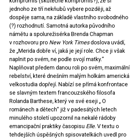
kompromis (skutečně kompromis?), že si
jednoho ze tří nekňubů vybere později, až
dospěje sama, na základě vlastního svobodného
(?) rozhodnutí. Samotná autorka původního
námětu a spolurežisérka Brenda Chapman
v rozhovoru pro
New York Times
doslova uvádí,
že „Merida dobře ví, jaká je její role. Chce ji však
naplnit po svém, ne podle svojí matky.“
Naplňovat předem danou roli po svém, maximální
rebelství, které dnešním malým holkám americká
velkostudia dopřejí. Nabízí se přímá konfrontace
se slavným textem francouzského filosofa
Rolanda Barthese, který ve své eseji „ O
románech a dětech“ již v padesátých letech
minulého století upozornil na nekalé rádoby
emancipační praktiky časopisu
Elle
. V textu o
tehdejších úspěšných spisovatelkách uvedl pro