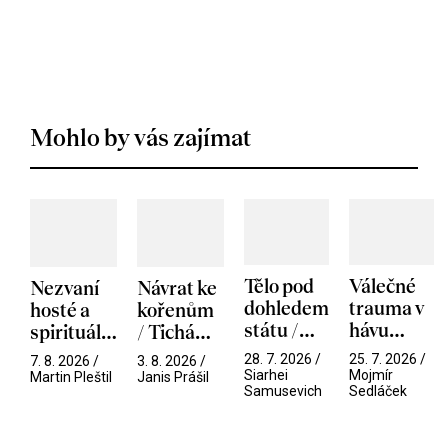
Mohlo by vás zajímat
Tělo pod
Válečné
Nezvaní
Návrat ke
dohledem
trauma v
hosté a
kořenům
státu /
hávu
spirituální
/ Tichá
Pramen
spektáklu
narušitelé
přítelkyně
28. 7. 2026 /
25. 7. 2026 /
7. 8. 2026 /
3. 8. 2026 /
/ Odyssea
z vesmíru
Siarhei
Mojmír
Martin Pleštil
Janis Prášil
Samusevich
Sedláček
/ Mouchy