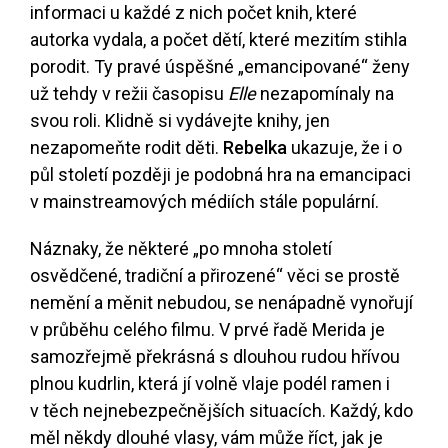
informaci u každé z nich počet knih, které
autorka vydala, a počet dětí, které mezitím stihla
porodit. Ty pravé úspěšné „emancipované“ ženy
už tehdy v režii časopisu
Elle
nezapomínaly na
svou roli. Klidně si vydávejte knihy, jen
nezapomeňte rodit děti.
Rebelka
ukazuje, že i o
půl století později je podobná hra na emancipaci
v mainstreamových médiích stále populární.
Náznaky, že některé „po mnoha století
osvědčené, tradiční a přirozené“ věci se prostě
nemění a měnit nebudou, se nenápadně vynořují
v průběhu celého filmu. V prvé řadě Merida je
samozřejmě překrásná s dlouhou rudou hřívou
plnou kudrlin, která jí volně vlaje podél ramen i
v těch nejnebezpečnějších situacích. Každý, kdo
měl někdy dlouhé vlasy, vám může říct, jak je