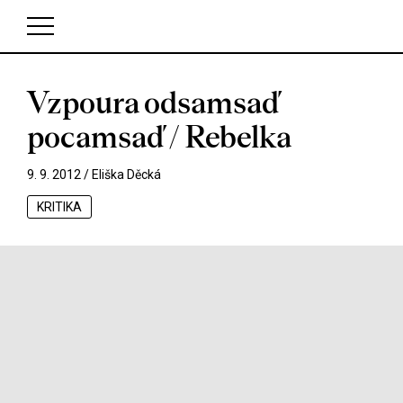
Vzpoura odsamsaď
V košíku zatím nemáte žádné položky.
pocamsaď / Rebelka
9. 9. 2012 /
Eliška Děcká
KRITIKA