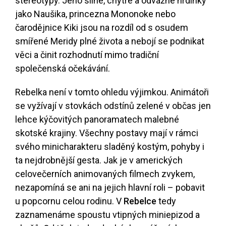
stereotypy. Jeho silné, chytré a odvážné hrdinky
jako Naušika, princezna Mononoke nebo
čarodějnice Kiki jsou na rozdíl od s osudem
smířené Meridy plné života a nebojí se podnikat
věci a činit rozhodnutí mimo tradiční
společenská očekávání.
Rebelka není v tomto ohledu výjimkou. Animátoři
se vyžívají v stovkách odstínů zelené v občas jen
lehce kýčovitých panoramatech malebné
skotské krajiny. Všechny postavy mají v rámci
svého minicharakteru sladěný kostým, pohyby i
ta nejdrobnější gesta. Jak je v amerických
celovečerních animovaných filmech zvykem,
nezapomíná se ani na jejich hlavní roli – pobavit
u popcornu celou rodinu. V
Rebelce
tedy
zaznamenáme spoustu vtipných miniepizod a