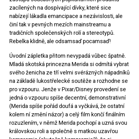
zacílených na dospívající dívky, které sice
nabízejí lákadla emancipace a nezávislosti, ale
činí tak v pevných mezích mainstreamu a
tradičních společenských rolí a stereotypů.
Rebelka klidně, ale odsamsaď pocamsaď!
Úvodní zápletka přitom nevypadá vůbec špatně.
Mladá skotská princezna Merida si odmítá vybrat
svého ženicha ze tří velmi svérázných nápadníků
na základě lukostřelecké soutěže a rozhodne se
pro vzpouru. Jenže v Pixar/Disney provedení se
jedná o vzpouru spíše decentní, demonstrativní
(Merida spíše pořád doufá a vyčkává, že ostatní
kolem ní změní názor) a celý film končí finálním
rozuzlením, v němž Merida pochopí a uzná svou
královskou roli a společně s matkou uzavřou