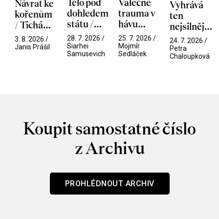
Tělo pod
Válečné
Návrat ke
Vyhrává
dohledem
trauma v
kořenům
ten
státu /
hávu
/ Tichá
nejsilnější
Pramen
spektáklu
přítelkyně
/ V nitru
28. 7. 2026 /
25. 7. 2026 /
3. 8. 2026 /
24. 7. 2026 /
/ Odyssea
Siarhei
Mojmír
manosféry
Janis Prášil
Petra
Samusevich
Sedláček
Chaloupková
Koupit samostatné číslo
z Archivu
PROHLÉDNOUT ARCHIV