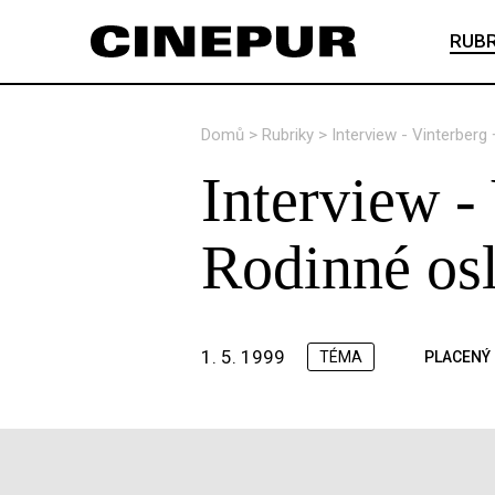
RUBR
Domů
>
Rubriky
>
Interview - Vinterber
Interview -
Rodinné os
1. 5. 1999
TÉMA
PLACENÝ