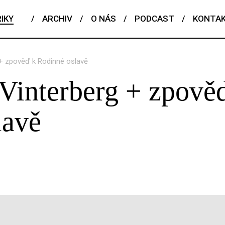
IKY
/
ARCHIV
/
O NÁS
/
PODCAST
/
KONTA
g + zpověď k Rodinné oslavě
 Vinterberg + zpově
lavě