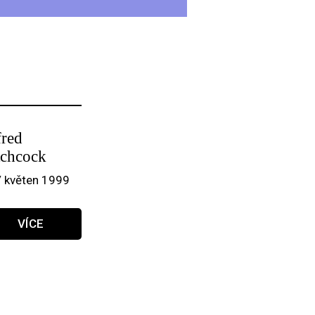
fred
tchcock
/ květen 1999
VÍCE