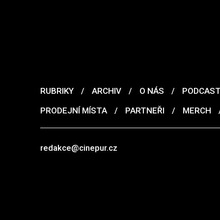
RUBRIKY
/
ARCHIV
/
O NÁS
/
PODCAS
PRODEJNÍ MÍSTA
/
PARTNEŘI
/
MERCH
redakce@cinepur.cz