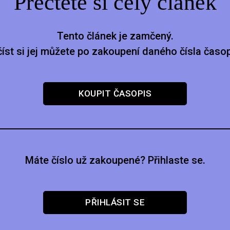
Přečtěte si celý článek
Tento článek je zamčený.
číst si jej můžete po zakoupení daného čísla časop
KOUPIT ČASOPIS
Máte číslo už zakoupené? Přihlaste se.
PŘIHLÁSIT SE