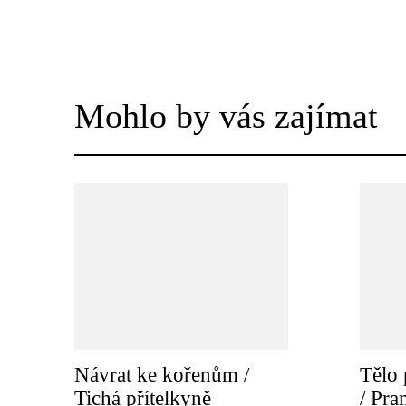
Mohlo by vás zajímat
Návrat ke kořenům /
Tělo 
Tichá přítelkyně
/ Pr