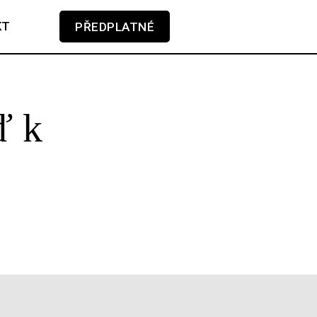
KT
PŘEDPLATNÉ
V košíku zatím nemáte žádné položky.
ď k