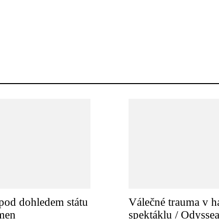
pod dohledem státu
Válečné trauma v h
amen
spektáklu / Odysse