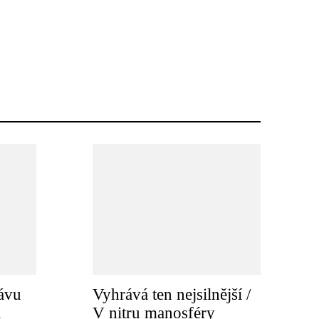
ávu
Vyhrává ten nejsilnější /
a
V nitru manosféry