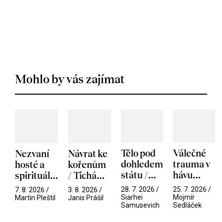
Mohlo by vás zajímat
Tělo pod
Válečné
Nezvaní
Návrat ke
dohledem
trauma v
hosté a
kořenům
státu /
hávu
spirituální
/ Tichá
Pramen
spektáklu
narušitelé
přítelkyně
28. 7. 2026 /
25. 7. 2026 /
7. 8. 2026 /
3. 8. 2026 /
/ Odyssea
z vesmíru
Siarhei
Mojmír
Martin Pleštil
Janis Prášil
Samusevich
Sedláček
/ Mouchy