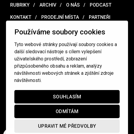
RUBRIKY
ARCHIV
O NÁS
PODCAST
KONTAKT
PRODEJNÍ MÍSTA
PARTNEŘI
MERCH
VOUCHER
Používáme soubory cookies
Tyto webové stránky používají soubory cookies a
Ochrana osobních údajů
/
Obchodní podmínky
další sledovací nástroje s cílem vylepšení
uživatelského prostředí, zobrazení
přizpůsobeného obsahu a reklam, analýzy
redakce@cinepur.cz
návštěvnosti webových stránek a zjištění zdroje
návštěvnosti.
SOUHLASÍM
ODMÍTÁM
UPRAVIT MÉ PŘEDVOLBY