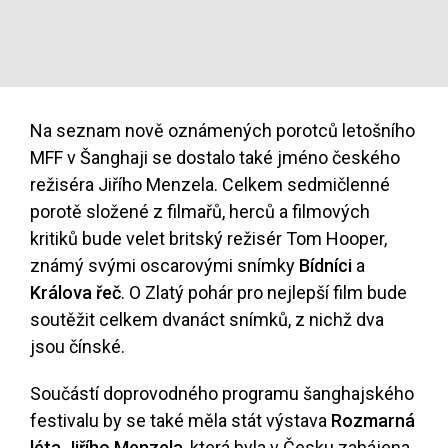
Na seznam nově oznámených porotců letošního
MFF v Šanghaji se dostalo také jméno českého
režiséra Jiřího Menzela. Celkem sedmičlenné
porotě složené z filmařů, herců a filmových
kritiků bude velet britský režisér Tom Hooper,
známý svými oscarovými snímky
Bídníci
a
Králova řeč
. O Zlatý pohár pro nejlepší film bude
soutěžit celkem dvanáct snímků, z nichž dva
jsou čínské.
Součástí doprovodného programu šanghajského
festivalu by se také měla stát výstava
Rozmarná
léta Jiřího Menzela
, která byla v Česku zahájena