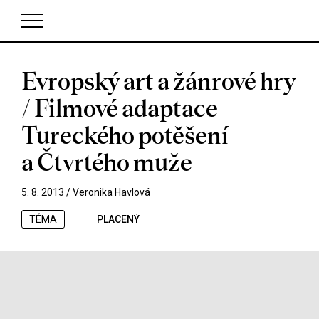
Evropský art a žánrové hry
V košíku zatím nemáte žádné položky.
/ Filmové adaptace
Tureckého potěšení
a Čtvrtého muže
5. 8. 2013 /
Veronika Havlová
TÉMA
PLACENÝ