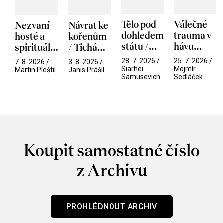
Tělo pod
Válečné
Nezvaní
Návrat ke
dohledem
trauma v
hosté a
kořenům
státu /
hávu
spirituální
/ Tichá
Pramen
spektáklu
narušitelé
přítelkyně
28. 7. 2026 /
25. 7. 2026 /
7. 8. 2026 /
3. 8. 2026 /
/ Odyssea
z vesmíru
Siarhei
Mojmír
Martin Pleštil
Janis Prášil
Samusevich
Sedláček
/ Mouchy
Koupit samostatné číslo
z Archivu
PROHLÉDNOUT ARCHIV