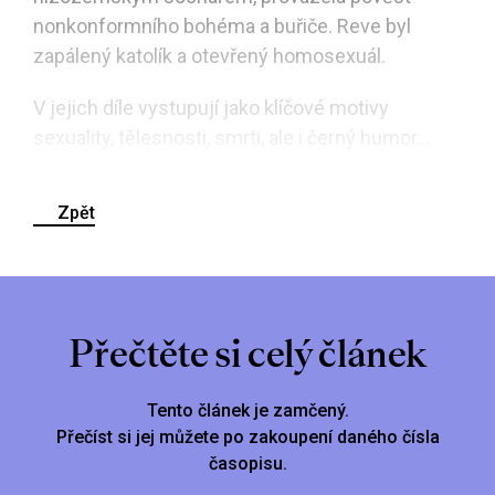
nonkonformního bohéma a buřiče. Reve byl
zapálený katolík a otevřený homosexuál.
V jejich díle vystupují jako klíčové motivy
sexuality, tělesnosti, smrti, ale i černý humor...
Zpět
Přečtěte si celý článek
Tento článek je zamčený.
Přečíst si jej můžete po zakoupení daného čísla
časopisu.