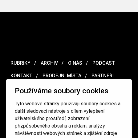
RUBRIKY
ARCHIV
O NÁS
PODCAST
KONTAKT
PRODEJNÍ MÍSTA
PARTNEŘI
MERCH
VOUCHER
Používáme soubory cookies
Tyto webové stránky používají soubory cookies a
Ochrana osobních údajů
/
Obchodní podmínky
další sledovací nástroje s cílem vylepšení
uživatelského prostředí, zobrazení
přizpůsobeného obsahu a reklam, analýzy
redakce@cinepur.cz
návštěvnosti webových stránek a zjištění zdroje