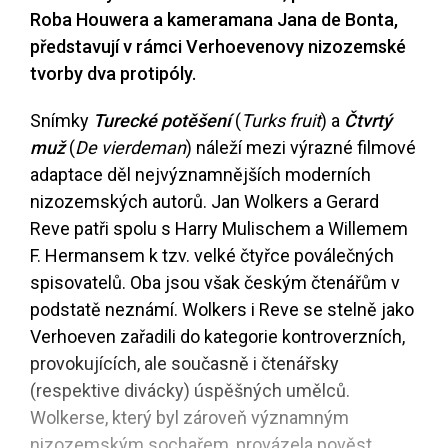
Roba Houwera a kameramana Jana de Bonta,
představují v rámci Verhoevenovy nizozemské
tvorby dva protipóly.
Snímky
Turecké potěšení
(
Turks fruit
) a
Čtvrtý
muž
(
De vierdeman
) náleží mezi výrazné filmové
adaptace děl nejvýznamnějších moderních
nizozemských autorů. Jan Wolkers a Gerard
Reve patři spolu s Harry Mulischem a Willemem
F. Hermansem k tzv. velké čtyřce poválečných
spisovatelů. Oba jsou však českým čtenářům v
podstatě neznámí. Wolkers i Reve se stelně jako
Verhoeven zařadili do kategorie kontroverzních,
provokujících, ale současně i čtenářsky
(respektive divácky) úspěšných umělců.
Wolkerse, který byl zároveň významným
nizozemským sochařem, provázela pověst