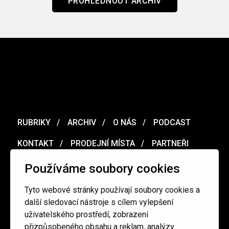
PROHLÉDNOUT ARCHIV
RUBRIKY
ARCHIV
O NÁS
PODCAST
KONTAKT
PRODEJNÍ MÍSTA
PARTNEŘI
MERCH
VOUCHER
Používáme soubory cookies
Tyto webové stránky používají soubory cookies a
Ochrana osobních údajů
/
Obchodní podmínky
další sledovací nástroje s cílem vylepšení
uživatelského prostředí, zobrazení
přizpůsobeného obsahu a reklam, analýzy