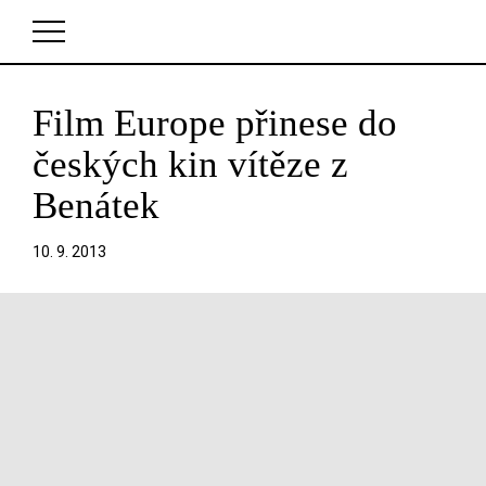
Film Europe přinese do
V košíku zatím nemáte žádné položky.
českých kin vítěze z
Benátek
10. 9. 2013