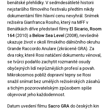
benátské přehlídky. V sedmdesátileté historii
nejstaršího filmového festivalu předtím nikdy
dokumentární film hlavní cenu nevyhrál. Snímek
režiséra Gianfranca Rosiho, který na MFF v
Benátkách dříve představil filmy
El Sicario, Room
164
(2010) a
Below Sea Level
(2008), nevšedně
ukazuje život v okolí římského dálničního okruhu
Grande Raccordo Anulare (zkráceně GRA). Za
dva roky, které Rosi natáčení dokumentu věnoval,
se tvůrci podařilo zachytit rozmanité osudy
obyčejných lidí nejrůznějších profesí a povah.
Mikrokosmos poblíž dopravní tepny se Rosi
snažil snímat bez umělých režisérských zásahů
a tichým pozorovatelským způsobem spíše
objevovat jeho každodennost.
Datum uvedení filmu
Sacro GRA
do českých kin