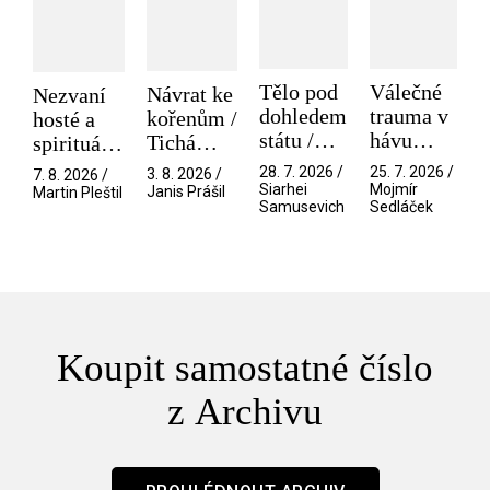
Tělo pod
Válečné
Návrat ke
Nezvaní
dohledem
trauma v
kořenům /
hosté a
státu /
hávu
Tichá
spirituální
Pramen
spektáklu
přítelkyně
narušitelé
28. 7. 2026 /
25. 7. 2026 /
3. 8. 2026 /
7. 8. 2026 /
/ Odyssea
z vesmíru
Siarhei
Mojmír
Janis Prášil
Martin Pleštil
Samusevich
Sedláček
/ Mouchy
Koupit samostatné číslo
z Archivu