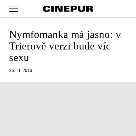
Nymfomanka má jasno: v
V košíku zatím nemáte žádné položky.
Trierově verzi bude víc
sexu
25. 11. 2013