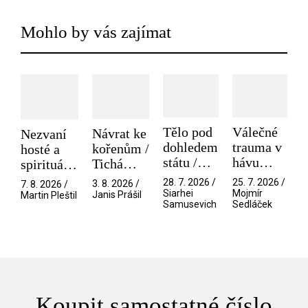
Mohlo by vás zajímat
Tělo pod
Válečné
Návrat ke
Nezvaní
dohledem
trauma v
kořenům /
hosté a
státu /
hávu
Tichá
spirituální
Pramen
spektáklu
přítelkyně
narušitelé
28. 7. 2026 /
25. 7. 2026 /
3. 8. 2026 /
7. 8. 2026 /
/ Odyssea
z vesmíru
Siarhei
Mojmír
Janis Prášil
Martin Pleštil
Samusevich
Sedláček
/ Mouchy
Koupit samostatné číslo