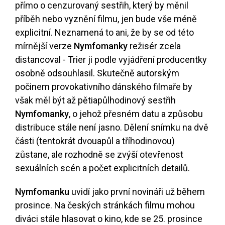
přímo o cenzurovaný sestřih, který by měnil
příběh nebo vyznění filmu, jen bude vše méně
explicitní. Neznamená to ani, že by se od této
mírnější verze
Nymfomanky
režisér zcela
distancoval - Trier ji podle vyjádření producentky
osobně odsouhlasil. Skutečně autorským
počinem provokativního dánského filmaře by
však měl být až pětiapůlhodinový sestřih
Nymfomanky
, o jehož přesném datu a způsobu
distribuce stále není jasno. Dělení snímku na dvě
části (tentokrát dvouapůl a tříhodinovou)
zůstane, ale rozhodně se zvýší otevřenost
sexuálních scén a počet explicitních detailů.
Nymfomanku
uvidí jako první novináři už během
prosince. Na českých stránkách filmu mohou
diváci stále hlasovat o kino, kde se 25. prosince