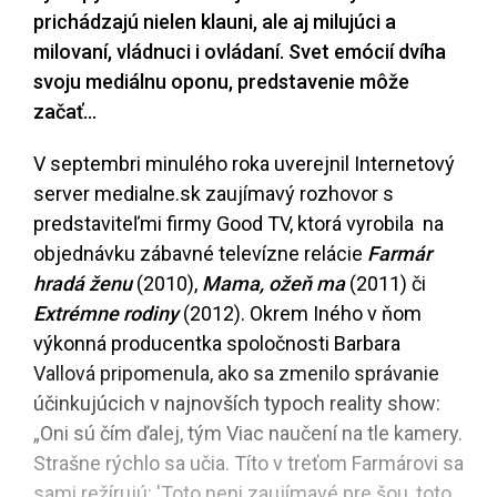
prichádzajú nielen klauni, ale aj milujúci a
milovaní, vládnuci i ovládaní. Svet emócií dvíha
svoju mediálnu oponu, predstavenie môže
začať…
V septembri minulého roka uverejnil Internetový
server medialne.sk zaujímavý rozhovor s
predstaviteľmi firmy Good TV, ktorá vyrobila na
objednávku zábavné televízne relácie
Farmár
hradá ženu
(2010),
Mama, ožeň ma
(2011) či
Extrémne rodiny
(2012). Okrem Iného v ňom
výkonná producentka spoločnosti Barbara
Vallová pripomenula, ako sa zmenilo správanie
účinkujúcich v najnovších typoch reality show:
„Oni sú čím ďalej, tým Viac naučení na tle kamery.
Strašne rýchlo sa učia. Títo v treťom Farmárovi sa
sami režírujú: 'Toto neni zaujímavé pre šou, toto