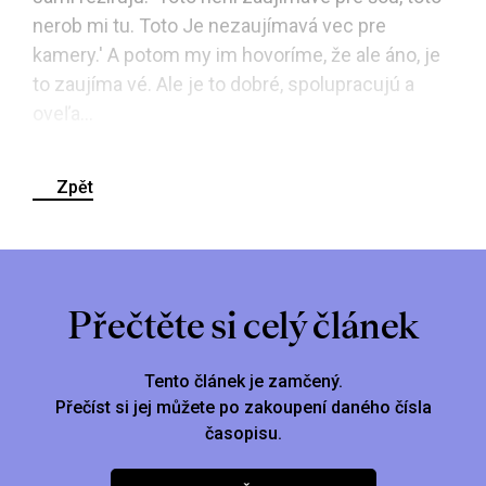
nerob mi tu. Toto Je nezaujímavá vec pre
kamery.' A potom my im hovoríme, že ale áno, je
to zaujíma vé. Ale je to dobré, spolupracujú a
oveľa...
Zpět
Přečtěte si celý článek
Tento článek je zamčený.
Přečíst si jej můžete po zakoupení daného čísla
časopisu.