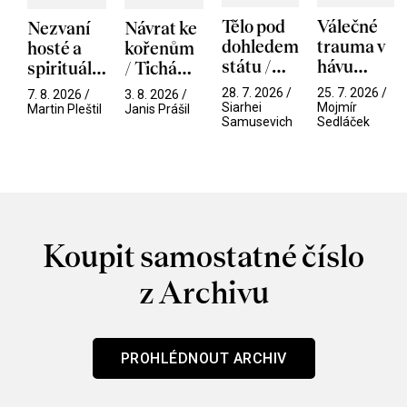
Tělo pod
Válečné
Nezvaní
Návrat ke
dohledem
trauma v
hosté a
kořenům
státu /
hávu
spirituální
/ Tichá
Pramen
spektáklu
narušitelé
přítelkyně
28. 7. 2026 /
25. 7. 2026 /
7. 8. 2026 /
3. 8. 2026 /
/ Odyssea
z vesmíru
Siarhei
Mojmír
Martin Pleštil
Janis Prášil
Samusevich
Sedláček
/ Mouchy
Koupit samostatné číslo
z Archivu
PROHLÉDNOUT ARCHIV