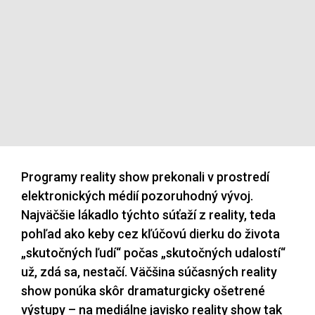
Programy reality show prekonali v prostredí
elektronických médií pozoruhodný vývoj.
Najväčšie lákadlo týchto súťaží z reality, teda
pohľad ako keby cez kľúčovú dierku do života
„skutočných ľudí“ počas „skutočných udalostí“
už, zdá sa, nestačí. Väčšina súčasných reality
show ponúka skôr dramaturgicky ošetrené
výstupy – na mediálne javisko reality show tak