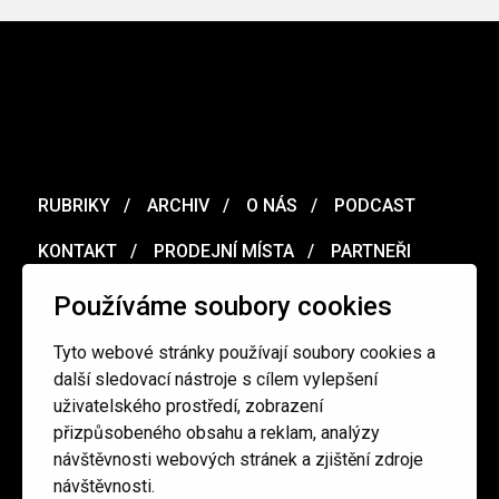
RUBRIKY
ARCHIV
O NÁS
PODCAST
KONTAKT
PRODEJNÍ MÍSTA
PARTNEŘI
MERCH
VOUCHER
Používáme soubory cookies
Tyto webové stránky používají soubory cookies a
Ochrana osobních údajů
/
Obchodní podmínky
další sledovací nástroje s cílem vylepšení
uživatelského prostředí, zobrazení
přizpůsobeného obsahu a reklam, analýzy
redakce@cinepur.cz
návštěvnosti webových stránek a zjištění zdroje
návštěvnosti.