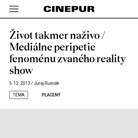
Život takmer naživo /
V košíku zatím nemáte žádné položky.
Mediálne peripetie
fenoménu zvaného reality
show
5. 12. 2013 /
Juraj Rusnák
TÉMA
PLACENÝ