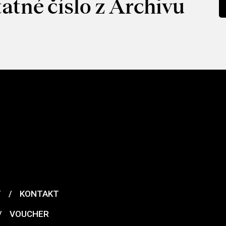
atné číslo z Archivu
T
/
KONTAKT
/
VOUCHER