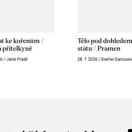
at ke kořenům /
Tělo pod dohlede
 přítelkyně
státu / Pramen
26 / Janis Prášil
28. 7. 2026 / Siarhei Samuse