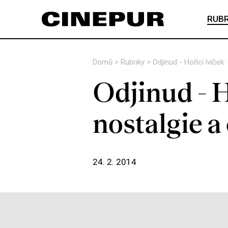
RUBR
Domů
>
Rubriky
>
Odjinud - Hořící lvíček:
Odjinud - H
nostalgie a
24. 2. 2014