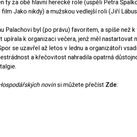
n ty za obě hlavní herecké role (uspěli Petra Špalko
film Jako nikdy) a mužskou vedlejší roli (Jiří Lábus
 Palachovi byl (po právu) favoritem, a spíše než k
 upírala k organizaci večera, jenž měl nastartovat 
Spor se uzavřel až letos v lednu a organizátoři vsadil
estrádnost a křečovitost nahradila opatrná důstojn
algie.
Hospodářských novin
si můžete přečíst
Zde
: