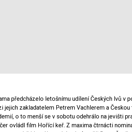
rama předcházelo letošnímu udílení Českých lvů v 
i jejich zakladatelem Petrem Vachlerem a Českou 
demií, o to menší se v sobotu odehrálo na jevišti p
čer ovládl film Hořící keř. Z maxima čtrnácti nomin