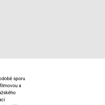
podobě sporu
filmovou a
ražského
ací