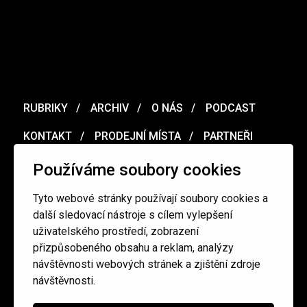
RUBRIKY
ARCHIV
O NÁS
PODCAST
KONTAKT
PRODEJNÍ MÍSTA
PARTNEŘI
MERCH
VOUCHER
Používáme soubory cookies
Tyto webové stránky používají soubory cookies a
Ochrana osobních údajů
/
Obchodní podmínky
další sledovací nástroje s cílem vylepšení
uživatelského prostředí, zobrazení
přizpůsobeného obsahu a reklam, analýzy
redakce@cinepur.cz
návštěvnosti webových stránek a zjištění zdroje
návštěvnosti.