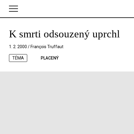
K smrti odsouzený uprchl
V košíku zatím nemáte žádné položky.
1. 2. 2000 /
François Truffaut
TÉMA
PLACENÝ