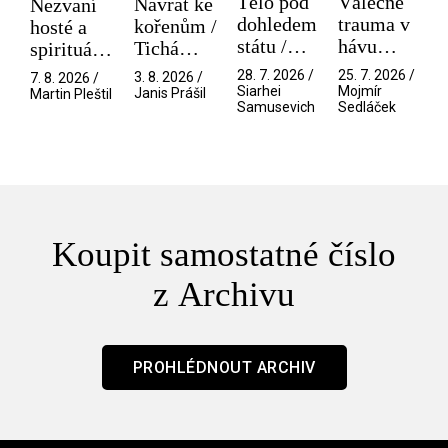
Tělo pod
Válečné
Návrat ke
Nezvaní
dohledem
trauma v
kořenům /
hosté a
státu /
hávu
Tichá
spirituální
Pramen
spektáklu
přítelkyně
narušitelé
28. 7. 2026 /
25. 7. 2026 /
3. 8. 2026 /
7. 8. 2026 /
/ Odyssea
z vesmíru
Siarhei
Mojmír
Janis Prášil
Martin Pleštil
Samusevich
Sedláček
/ Mouchy
Koupit samostatné číslo
z Archivu
PROHLÉDNOUT ARCHIV