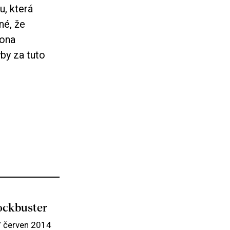
u, která
né, že
Rona
yby za tuto
ockbuster
/ červen 2014