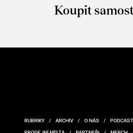
Koupit samost
RUBRIKY
/
ARCHIV
/
O NÁS
/
PODCAS
PRODEJNÍ MÍSTA
/
PARTNEŘI
/
MERCH