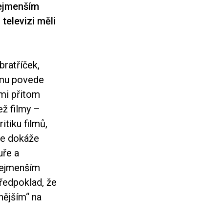
inejmenším
televizi měli
bratříček,
 mu povede
 mi přitom
ež filmy –
itiku filmů,
 je dokáže
uře a
inejmenším
ředpoklad, že
nějším“ na