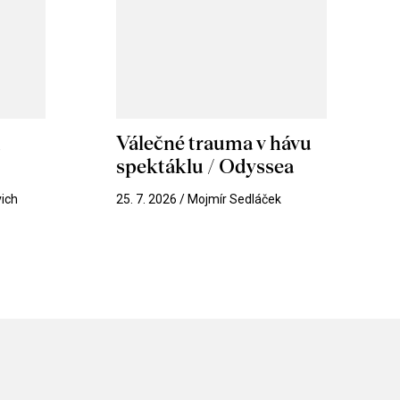
m
Válečné trauma v hávu
spektáklu / Odyssea
vich
25. 7. 2026 / Mojmír Sedláček