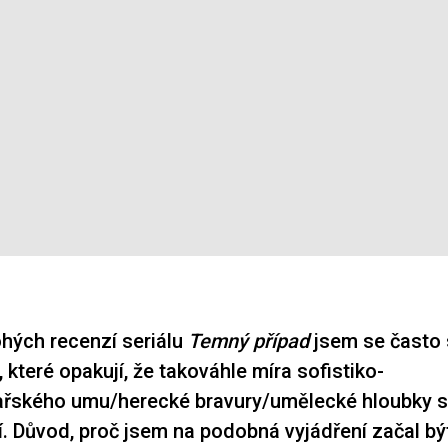
ohých recenzí seriálu
Temný případ
jsem se často 
 které opakují, že takováhle míra sofistiko-
ařského umu/herecké bravury/umělecké hloubky se
í. Důvod, proč jsem na podobná vyjádření začal být