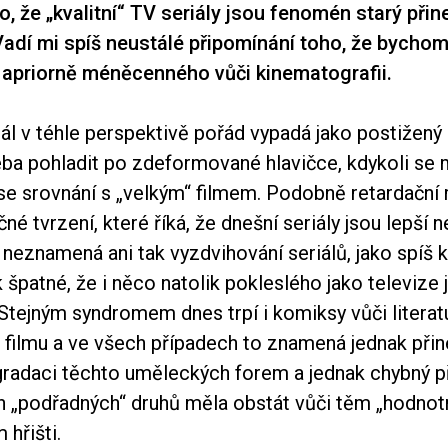
to, že „kvalitní“ TV seriály jsou fenomén starý př
Vadí mi spíš neustálé připomínání toho, že bychom 
 apriorně méněcenného vůči kinematografii.
iál v téhle perspektivě pořád vypadá jako postižený 
řeba pohladit po zdeformované hlavičce, kdykoli se
se srovnání s „velkým“ filmem. Podobně retardační
né tvrzení, které říká, že dnešní seriály jsou lepší n
 neznamená ani tak vyzdvihování seriálů, jako spíš kr
k špatné, že i něco natolik pokleslého jako televize
Stejným syndromem dnes trpí i komiksy vůči literat
i filmu a ve všech případech to znamená jednak př
egradaci těchto uměleckých forem a jednak chybný p
ch „podřadných“ druhů měla obstát vůči těm „hodnot
 hřišti.