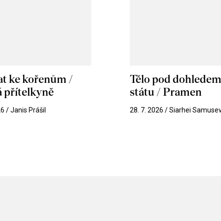
at ke kořenům /
Tělo pod dohlede
 přítelkyně
státu / Pramen
26 / Janis Prášil
28. 7. 2026 / Siarhei Samuse