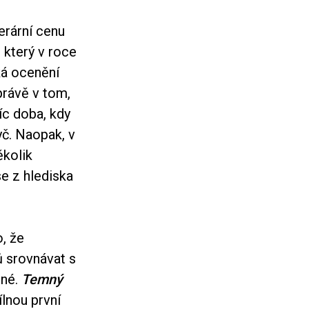
erární cenu
 který v roce
ká ocenění
 právě v tom,
íc doba, kdy
yč. Naopak, v
ěkolik
se z hlediska
, že
ů srovnávat s
rné.
Temný
lnou první