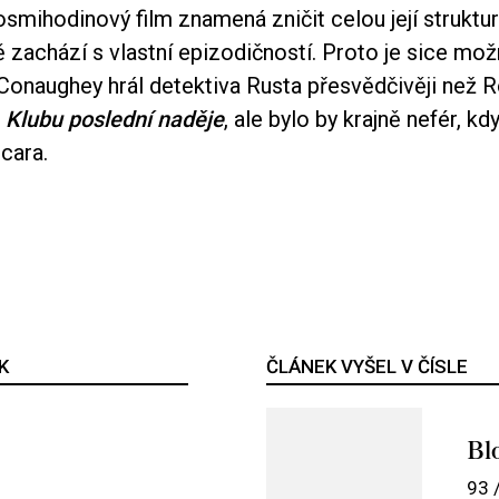
smihodinový film znamená zničit celou její struktur
 zachází s vlastní epizodičností. Proto je sice mož
naughey hrál detektiva Rusta přesvědčivěji než 
v
Klubu poslední naděje
, ale bylo by krajně nefér, kd
scara.
K
ČLÁNEK VYŠEL V ČÍSLE
Bl
93 