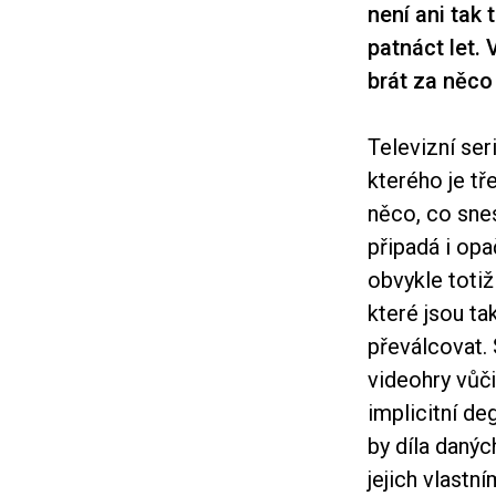
není ani tak 
patnáct let. 
brát za něco
Televizní ser
kterého je t
něco, co sne
připadá i opač
obvykle totiž
které jsou ta
převálcovat. 
videohry vůč
implicitní d
by díla daný
jejich vlastním