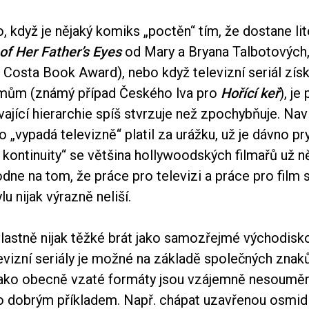
 když je nějaký komiks „poctěn“ tím, že dostane lit
of Her Father’s Eyes
od Mary a Bryana Talbotových,
 Costa Book Award), nebo když televizní seriál zís
lmům (známý případ Českého lva pro
Hořící keř
), je
vající hierarchie spíš stvrzuje než zpochybňuje. Nav
o „vypadá televizně“ platil za urážku, už je dávno pr
 kontinuity“ se většina hollywoodských filmařů už n
odne na tom, že práce pro televizi a práce pro film 
u nijak výrazně neliší.
vlastně nijak těžké brát jako samozřejmé východisko
evizní seriály je možné na základě společných znak
e jako obecně vzaté formáty jsou vzájemně nesoumě
o dobrým příkladem. Např. chápat uzavřenou osmidí