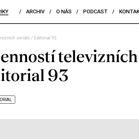
IKY
/
ARCHIV
/
O NÁS
/
PODCAST
/
KONTA
izních seriálů / Editorial 93
nností televizních
itorial 93
TORIAL