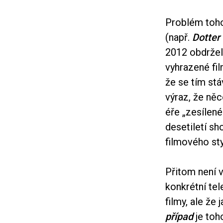
Problém toho,
(např.
Dotter 
2012 obdržel
vyhrazené fi
že se tím stá
výraz, že něc
éře „zesílené
desetiletí sh
filmového styl
Přitom není 
konkrétní tel
filmy, ale ž
případ
je toh