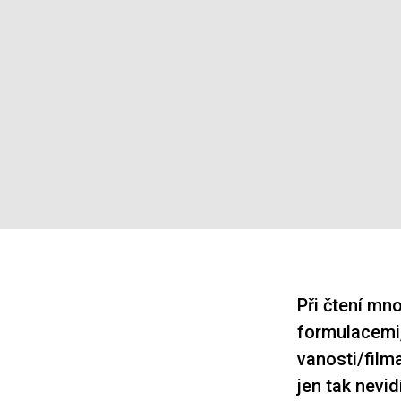
Při čtení mn
formulacemi,
vanosti/film
jen tak nevid