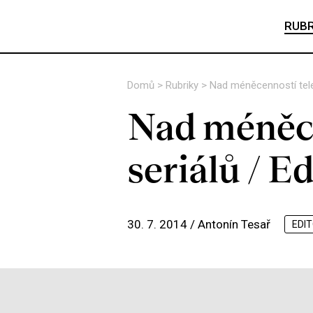
RUBR
Domů
>
Rubriky
>
Nad méněcenností telev
Nad méněce
seriálů / Ed
30. 7. 2014 /
Antonín Tesař
EDI