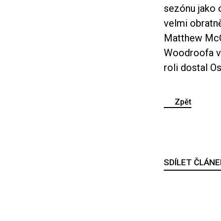
sezónu jako o
velmi obratně
Matthew McCo
Woodroofa 
roli dostal O
Zpět
SDÍLET ČLÁNE