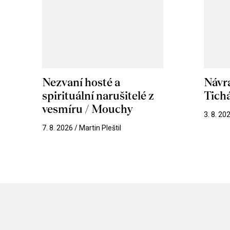
Nezvaní hosté a
Návr
spirituální narušitelé z
Tichá
vesmíru / Mouchy
3. 8. 20
7. 8. 2026 / Martin Pleštil