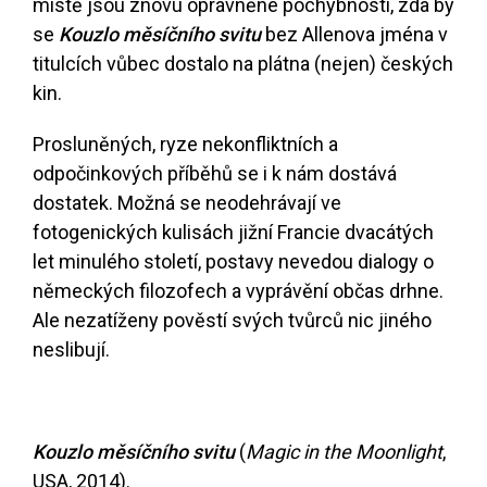
místě jsou znovu oprávněné pochybnosti, zda by
se
Kouzlo měsíčního svitu
bez Allenova jména v
titulcích vůbec dostalo na plátna (nejen) českých
kin.
Prosluněných, ryze nekonfliktních a
odpočinkových příběhů se i k nám dostává
dostatek. Možná se neodehrávají ve
fotogenických kulisách jižní Francie dvacátých
let minulého století, postavy nevedou dialogy o
německých filozofech a vyprávění občas drhne.
Ale nezatíženy pověstí svých tvůrců nic jiného
neslibují.
Kouzlo měsíčního svitu
(
Magic in the
Moonlight
,
USA, 2014).