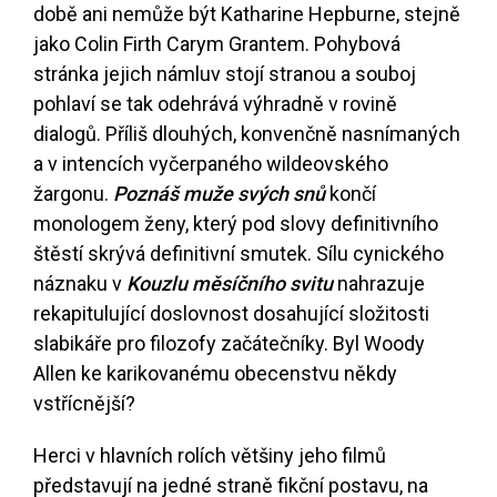
době ani nemůže být Katharine Hepburne, stejně
jako Colin Firth Carym Grantem. Pohybová
stránka jejich námluv stojí stranou a souboj
pohlaví se tak odehrává výhradně v rovině
dialogů. Příliš dlouhých, konvenčně nasnímaných
a v intencích vyčerpaného wildeovského
žargonu.
Poznáš muže svých snů
končí
monologem ženy, který pod slovy definitivního
štěstí skrývá definitivní smutek. Sílu cynického
náznaku v
Kouzlu měsíčního svitu
nahrazuje
rekapitulující doslovnost dosahující složitosti
slabikáře pro filozofy začátečníky. Byl Woody
Allen ke karikovanému obecenstvu někdy
vstřícnější?
Herci v hlavních rolích většiny jeho filmů
představují na jedné straně fikční postavu, na