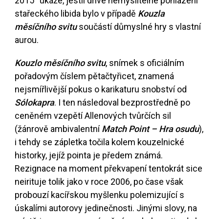
2015“ ukáže, jestli dříve nemyslitelné pohlazení
stařeckého libida bylo v případě
Kouzla
měsíčního svitu
součástí důmyslné hry s vlastní
aurou.
Kouzlo měsíčního svitu
, snímek s oficiálním
pořadovým číslem pětačtyřicet, znamená
nejsmířlivější pokus o karikaturu snobství od
Sólokapra
. I ten následoval bezprostředně po
ceněném vzepětí Allenových tvůrčích sil
(žánrově ambivalentní
Match Point – Hra osudu
),
i tehdy se zápletka točila kolem kouzelnické
historky, jejíž pointa je předem známá.
Rezignace na moment překvapení tentokrát sice
neirituje tolik jako v roce 2006, po čase však
probouzí kacířskou myšlenku polemizující s
úskalími autorovy jedinečnosti. Jinými slovy, na