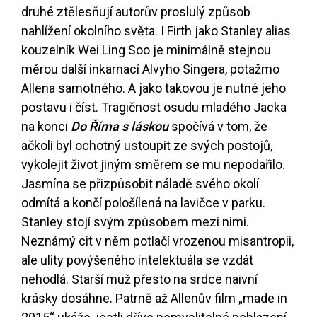
druhé ztělesňují autorův proslulý způsob
nahlížení okolního světa. I Firth jako Stanley alias
kouzelník Wei Ling Soo je minimálně stejnou
měrou další inkarnací Alvyho Singera, potažmo
Allena samotného. A jako takovou je nutné jeho
postavu i číst. Tragičnost osudu mladého Jacka
na konci
Do Říma s láskou
spočívá v tom, že
ačkoli byl ochotný ustoupit ze svých postojů,
vykolejit život jiným směrem se mu nepodařilo.
Jasmína se přizpůsobit náladě svého okolí
odmítá a končí pološílená na lavičce v parku.
Stanley stojí svým způsobem mezi nimi.
Neznámý cit v něm potlačí vrozenou misantropii,
ale ulity povýšeného intelektuála se vzdát
nehodlá. Starší muž přesto na srdce naivní
krásky dosáhne. Patrně až Allenův film „made in