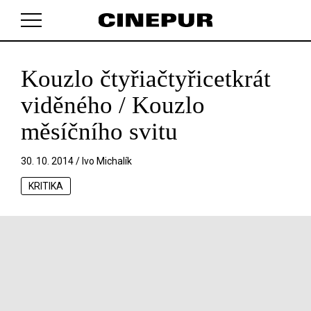
Kouzlo čtyřiačtyřicetkrát
V košíku zatím nemáte žádné položky.
viděného / Kouzlo
měsíčního svitu
30. 10. 2014 /
Ivo Michalík
KRITIKA