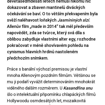
devětasedmdesáti letech nemusí nikomu nic
dokazovat a zbaven mantinelů diváckých
očekávání se baví. O to větším překvapením byla
svěží naléhavost loňských
Jasmíniných slzí
.
Allenův film „made in 2014“ tak měl především
napovědět, zda se tvůrce, který svá díla s
oblibou zabydluje vlastními alter egy, rozhodne
pokračovat v méně shovívavém pohledu na
cynismus hlavních hrdinů nastoleném
předchozím snímkem.
Práce s banální výchozí premisou je vlastní
mnoha Allenovým pozdním filmům. Většinou se
mu ji podaří vyvážit determinováním mnohokrát
viděného dalším rozměrem. U
Kasandřina snu
šlo o intelektuální připomínku chlapáckých filmů
Hollywoodu osmdesátých let, mozaikovitá