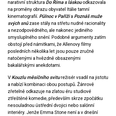
narativní struktura
Do Říma s láskou
odkazovala
na proměny obrazu obyvatel Itálie tamní
kinematografií.
Půlnoc v Paříži
a
Poznáš muže
svých snů
zase stály na střetu nudné racionality
a nezodpovědného, ale nakonec jediného
smysluplného snění. Podobné argumenty zatím
obstojí před námitkami, že Allenovy filmy
posledních několika let jsou pouze zručně
natočenými a hvězdně obsazenými
bakalářskými anekdotami.
V
Kouzlu měsíčního svitu
režisér vsadil na jistotu
a nabízí kombinaci obou postupů. Žánrově
zřetelně odkazuje na zlatou éru studiové
ztřeštěné komedie, především skrze zpočátku
nesouladnou ústřední dvojici nebo salónní
interiéry. Jenže Emma Stone není a v dnešní