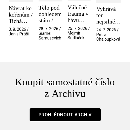
Válečné
Tělo pod
Návrat ke
Vyhrává
trauma v
dohledem
kořenům /
ten
hávu
státu /
Tichá
nejsilnější
spektáklu
Pramen
přítelkyně
/ V nitru
25. 7. 2026 /
28. 7. 2026 /
3. 8. 2026 /
24. 7. 2026 /
/ Odyssea
Mojmír
Siarhei
manosféry
Janis Prášil
Petra
Sedláček
Samusevich
Chaloupková
Koupit samostatné číslo
z Archivu
PROHLÉDNOUT ARCHIV