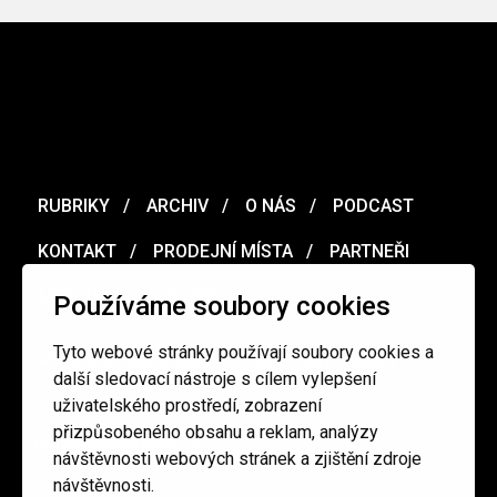
RUBRIKY
ARCHIV
O NÁS
PODCAST
KONTAKT
PRODEJNÍ MÍSTA
PARTNEŘI
MERCH
VOUCHER
Používáme soubory cookies
Tyto webové stránky používají soubory cookies a
Ochrana osobních údajů
/
Obchodní podmínky
další sledovací nástroje s cílem vylepšení
uživatelského prostředí, zobrazení
přizpůsobeného obsahu a reklam, analýzy
redakce@cinepur.cz
návštěvnosti webových stránek a zjištění zdroje
návštěvnosti.