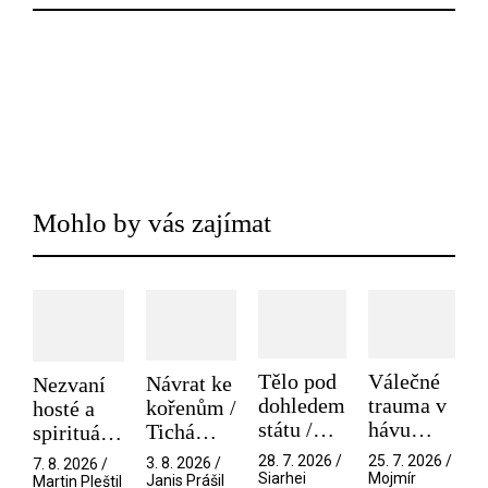
Mohlo by vás zajímat
Tělo pod
Válečné
Návrat ke
Nezvaní
dohledem
trauma v
kořenům /
hosté a
státu /
hávu
Tichá
spirituální
Pramen
spektáklu
přítelkyně
narušitelé
28. 7. 2026 /
25. 7. 2026 /
3. 8. 2026 /
7. 8. 2026 /
/ Odyssea
z vesmíru
Siarhei
Mojmír
Janis Prášil
Martin Pleštil