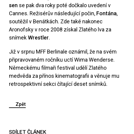
sen
se pak dva roky poté dočkalo uvedení v
Cannes. Režisérův následující počin,
Fontána
,
soutěžil v Benátkách. Zde také nakonec
Aronofsky v roce 2008 získal Zlatého lva za
snímek
Wrestler
.
Již v srpnu MFF Berlinale oznámil, že na svém
připravovaném ročníku uctí Wima Wenderse.
Německému filmaři festival udělí Zlatého
medvěda za přínos kinematografii a věnuje mu
retrospektivní sekci čítající deset snímků.
Zpět
SDÍLET ČLÁNEK