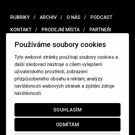
RUBRIKY
ARCHIV
O NÁS
PODCAST
KONTAKT
PRODEJNÍ MÍSTA
PARTNEŘI
MERCH
VOUCHER
Používáme soubory cookies
Tyto webové stránky používají soubory cookies a
Ochrana osobních údajů
/
Obchodní podmínky
další sledovací nástroje s cílem vylepšení
uživatelského prostředí, zobrazení
přizpůsobeného obsahu a reklam, analýzy
redakce@cinepur.cz
návštěvnosti webových stránek a zjištění zdroje
návštěvnosti.
SOUHLASÍM
ODMÍTÁM