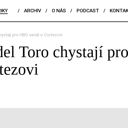
IKY
/
ARCHIV
/
O NÁS
/
PODCAST
/
KONTA
ystají pro HBO seriál o Cortezovi
del Toro chystají p
rtezovi