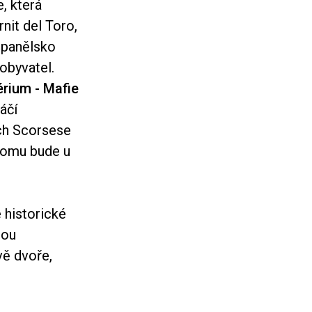
, která
nit del Toro,
Španělsko
obyvatel.
rium - Mafie
áčí
ech Scorsese
 tomu bude u
é historické
dou
vě dvoře,