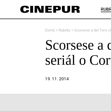
RUBR
Domů
>
Rubriky
>
Scorsese a del Toro ch
Scorsese a 
seriál o Co
19. 11. 2014