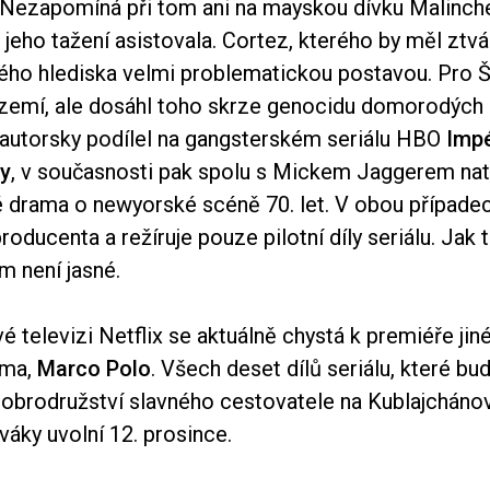
ezapomíná při tom ani na mayskou dívku Malinche
 jeho tažení asistovala. Cortez, kterého by měl ztvár
ckého hlediska velmi problematickou postavou. Pro 
území, ale dosáhl toho skrze genocidu domorodých 
autorsky podílel na gangsterském seriálu HBO
Impé
ty
, v současnosti pak spolu s Mickem Jaggerem nat
vé drama o newyorské scéně 70. let. V obou případ
producenta a režíruje pouze pilotní díly seriálu. Jak
ím není jasné.
é televizi Netflix se aktuálně chystá k premiéře jin
ama,
Marco Polo
. Všech deset dílů seriálu, které bu
obrodružství slavného cestovatele na Kublajcháno
iváky uvolní 12. prosince.