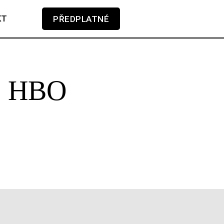
KT
PŘEDPLATNÉ
V košíku zatím nemáte žádné položky.
ro HBO