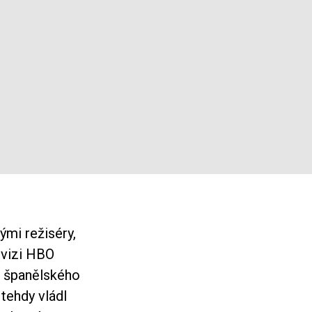
ými režiséry,
evizi HBO
e španělského
tehdy vládl