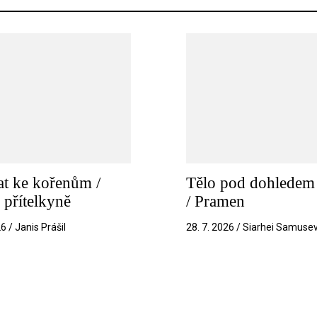
t ke kořenům /
Tělo pod dohledem 
 přítelkyně
/ Pramen
26 / Janis Prášil
28. 7. 2026 / Siarhei Samuse