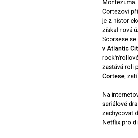
Montezuma. N
Cortezovi při
je z histori
získal nová 
Scorsese se 
v Atlantic Ci
rock'n'rollo
zastává roli 
Cortese
, zat
Na internetov
seriálové dr
zachycovat d
Netflix pro d