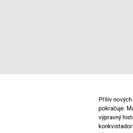
Příliv nových
pokračuje. Ma
výpravný hist
konkvistadora