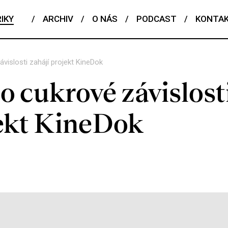
IKY
/
ARCHIV
/
O NÁS
/
PODCAST
/
KONTA
vislosti zahájí projekt KineDok
 cukrové závislost
jekt KineDok