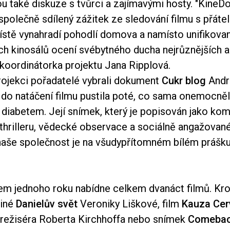
u také diskuze s tvůrci a zajímavými hosty. "KineDok 
 společně sdílený zážitek ze sledování filmu s přáteli
stě vynahradí pohodlí domova a namísto unifikova
ch kinosálů ocení svébytného ducha nejrůznějších al
á koordinátorka projektu Jana Ripplová.
rojekci pořadatelé vybrali dokument
Cukr blog
Andr
 do natáčení filmu pustila poté, co sama onemocně
diabetem. Její snímek, který je popisován jako ko
thrilleru, vědecké observace a sociálně angažované
 naše společnost je na všudypřítomném bílém prášk
m jednoho roku nabídne celkem dvanáct filmů. K
iné
Danielův svět
Veroniky Liškové, film
Kauza Ce
režiséra Roberta Kirchhoffa nebo snímek
Comeba