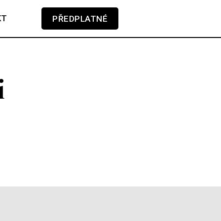
KT
PŘEDPLATNÉ
V košíku zatím nemáte žádné položky.
i