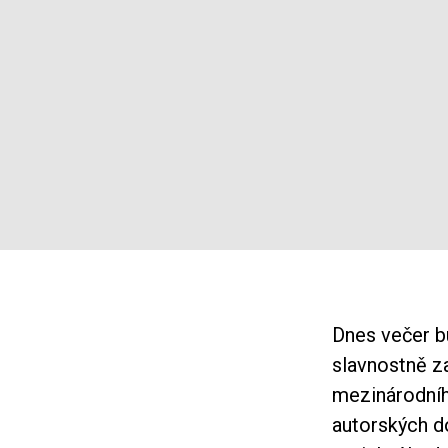
Dnes večer b
slavnostně za
mezinárodního
autorských d