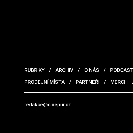
RUBRIKY
/
ARCHIV
/
O NÁS
/
PODCAS
PRODEJNÍ MÍSTA
/
PARTNEŘI
/
MERCH
redakce@cinepur.cz