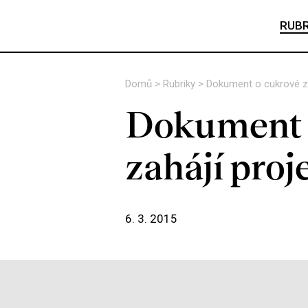
RUBR
Domů
>
Rubriky
>
Dokument o cukrové zá
Dokument o
zahájí pro
6. 3. 2015