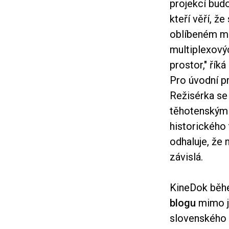
projekcí budo
kteří věří, že
oblíbeném mí
multiplexový
prostor," řík
Pro úvodní p
Režisérka se
těhotenským 
historického 
odhaluje, že
závislá.
KineDok běhe
blogu
mimo j
slovenského 