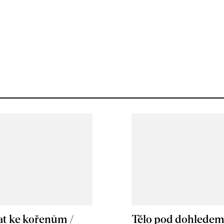
at ke kořenům /
Tělo pod dohlede