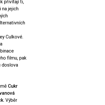
přivítají ti,
 na jejich
ných
ternativních
ey Culkové.
la
mbinace
ho filmu, pak
u doslova
romě
Cukr
rvanová
ck
. Výběr