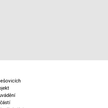
lešovicích
ojekt
 uvádění
částí