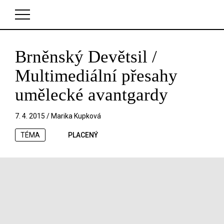
Brněnský Devětsil /
V košíku zatím nemáte žádné položky.
Multimediální přesahy
umělecké avantgardy
7. 4. 2015 /
Marika Kupková
TÉMA
PLACENÝ