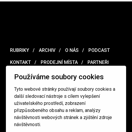
RUBRIKY
ARCHIV
O NÁS
PODCAST
KONTAKT
PRODEJNÍ MÍSTA
PARTNEŘI
MERCH
VOUCHER
Používáme soubory cookies
Tyto webové stránky používají soubory cookies a
Ochrana osobních údajů
/
Obchodní podmínky
další sledovací nástroje s cílem vylepšení
uživatelského prostředí, zobrazení
přizpůsobeného obsahu a reklam, analýzy
redakce@cinepur.cz
návštěvnosti webových stránek a zjištění zdroje
návštěvnosti.