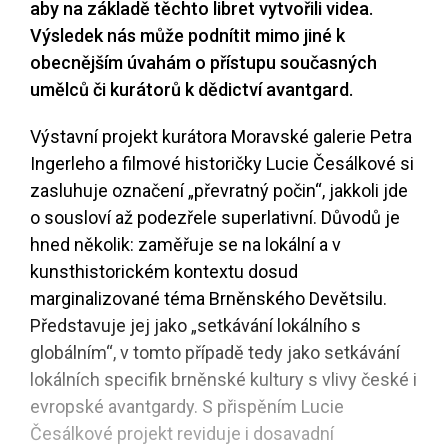
aby na základě těchto libret vytvořili videa.
Výsledek nás může podnítit mimo jiné k
obecnějším úvahám o přístupu současných
umělců či kurátorů k dědictví avantgard.
Výstavní projekt kurátora Moravské galerie Petra
Ingerleho a filmové historičky Lucie Česálkové si
zasluhuje označení „převratný počin“, jakkoli jde
o sousloví až podezřele superlativní. Důvodů je
hned několik: zaměřuje se na lokální a v
kunsthistorickém kontextu dosud
marginalizované téma Brněnského Devětsilu.
Představuje jej jako „setkávání lokálního s
globálním“, v tomto případě tedy jako setkávání
lokálních specifik brněnské kultury s vlivy české i
evropské avantgardy. S přispěním Lucie
Česálkové projekt reviduje i dosavadní