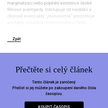
marginalizaci nebo popírání existence české
filmové avantgardy. Odstupuje od mediální a
oborové esenciality: „rovnocenně“ prezentuje
artefakty, soudobou korespondenci členů...
Zpět
Přečtěte si celý článek
Tento článek je zamčený.
Přečíst si jej můžete po zakoupení daného čísla
časopisu.
KOUPIT ČASOPIS