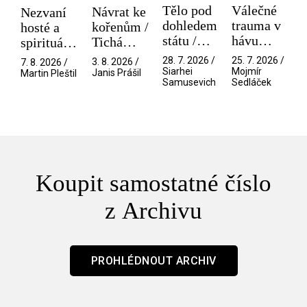
Tělo pod
Válečné
Návrat ke
Nezvaní
dohledem
trauma v
kořenům /
hosté a
státu /
hávu
Tichá
spirituální
Pramen
spektáklu
přítelkyně
narušitelé
28. 7. 2026 /
25. 7. 2026 /
3. 8. 2026 /
7. 8. 2026 /
/ Odyssea
z vesmíru
Siarhei
Mojmír
Janis Prášil
Martin Pleštil
Samusevich
Sedláček
/ Mouchy
Koupit samostatné číslo
z Archivu
PROHLÉDNOUT ARCHIV