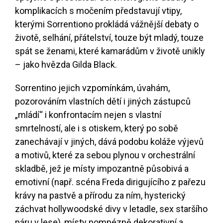
komplikacích s močením představují vtipy,
kterými Sorrentiono prokládá vážnější debaty o
životě, selhání, přátelství, touze být mladý, touze
spát se ženami, které kamarádům v životě unikly
– jako hvězda Gilda Black.
Sorrentino jejich vzpomínkám, úvahám,
pozorováním vlastních dětí i jiných zástupců
„mládí“ i konfrontacím nejen s vlastní
smrtelností, ale i s otiskem, který po sobě
zanechávají v jiných, dává podobu koláže výjevů
a motivů, které za sebou plynou v orchestrální
skladbě, jež je místy impozantně působivá a
emotivní (např. scéna Freda dirigujícího z pařezu
krávy na pastvě a přírodu za ním, hysterický
záchvat hollywoodské divy v letadle, sex staršího
páru v lese), místy pompézně dekorativní a