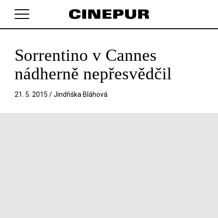
Sorrentino v Cannes
V košíku zatím nemáte žádné položky.
nádherně nepřesvědčil
21. 5. 2015 /
Jindřiška Bláhová