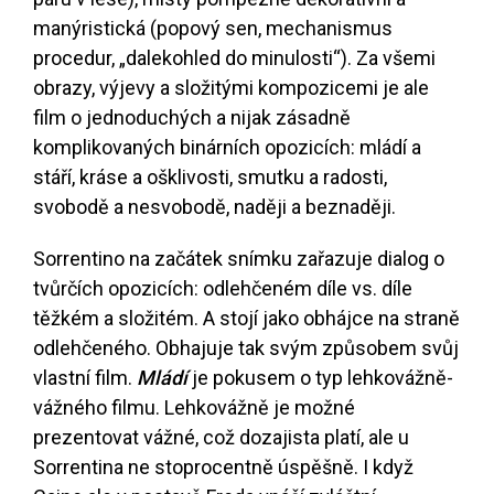
manýristická (popový sen, mechanismus
procedur, „dalekohled do minulosti“). Za všemi
obrazy, výjevy a složitými kompozicemi je ale
film o jednoduchých a nijak zásadně
komplikovaných binárních opozicích: mládí a
stáří, kráse a ošklivosti, smutku a radosti,
svobodě a nesvobodě, naději a beznaději.
Sorrentino na začátek snímku zařazuje dialog o
tvůrčích opozicích: odlehčeném díle vs. díle
těžkém a složitém. A stojí jako obhájce na straně
odlehčeného. Obhajuje tak svým způsobem svůj
vlastní film.
Mládí
je pokusem o typ lehkovážně-
vážného filmu. Lehkovážně je možné
prezentovat vážné, což dozajista platí, ale u
Sorrentina ne stoprocentně úspěšně. I když