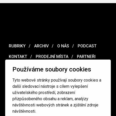
RUBRIKY
ARCHIV
O NÁS
PODCAST
KONTAKT
PRODEJNÍ MÍSTA
PARTNEŘI
MERCH
VOUCHER
Používáme soubory cookies
Tyto webové stránky používají soubory cookies a
Ochrana osobních údajů
/
Obchodní podmínky
další sledovací nástroje s cílem vylepšení
uživatelského prostředí, zobrazení
přizpůsobeného obsahu a reklam, analýzy
redakce@cinepur.cz
návštěvnosti webových stránek a zjištění zdroje
návštěvnosti.