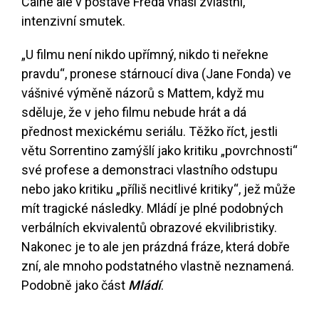
Caine ale v postavě Freda vnáší zvláštní,
intenzivní smutek.
„U filmu není nikdo upřímný, nikdo ti neřekne
pravdu“, pronese stárnoucí diva (Jane Fonda) ve
vášnivé výměně názorů s Mattem, když mu
sděluje, že v jeho filmu nebude hrát a dá
přednost mexickému seriálu. Těžko říct, jestli
větu Sorrentino zamýšlí jako kritiku „povrchnosti“
své profese a demonstraci vlastního odstupu
nebo jako kritiku „příliš necitlivé kritiky“, jež může
mít tragické následky. Mládí je plné podobných
verbálních ekvivalentů obrazové ekvilibristiky.
Nakonec je to ale jen prázdná fráze, která dobře
zní, ale mnoho podstatného vlastně neznamená.
Podobně jako část
Mládí
.