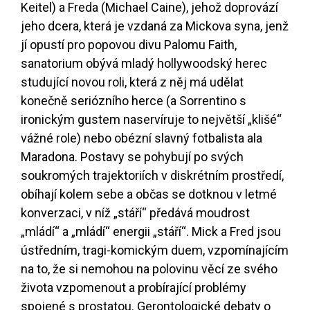
Keitel) a Freda (Michael Caine), jehož doprovází
jeho dcera, která je vzdaná za Mickova syna, jenž
jí opustí pro popovou divu Palomu Faith,
sanatorium obývá mladý hollywoodský herec
studující novou roli, která z něj má udělat
konečně seriózního herce (a Sorrentino s
ironickým gustem naservíruje to největší „klišé“
vážné role) nebo obézní slavný fotbalista ala
Maradona. Postavy se pohybují po svých
soukromých trajektoriích v diskrétním prostředí,
obíhají kolem sebe a občas se dotknou v letmé
konverzaci, v níž „stáří“ předává moudrost
„mládí“ a „mládí“ energii „stáří“. Mick a Fred jsou
ústředním, tragi-komickým duem, vzpomínajícím
na to, že si nemohou na polovinu věcí ze svého
života vzpomenout a probírající problémy
spojené s prostatou. Gerontologické debaty o