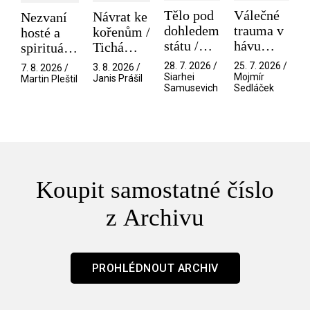
Tělo pod
Válečné
Návrat ke
Nezvaní
dohledem
trauma v
kořenům /
hosté a
státu /
hávu
Tichá
spirituální
Pramen
spektáklu
přítelkyně
narušitelé
28. 7. 2026 /
25. 7. 2026 /
3. 8. 2026 /
7. 8. 2026 /
/ Odyssea
z vesmíru
Siarhei
Mojmír
Janis Prášil
Martin Pleštil
Samusevich
Sedláček
/ Mouchy
Koupit samostatné číslo
z Archivu
PROHLÉDNOUT ARCHIV