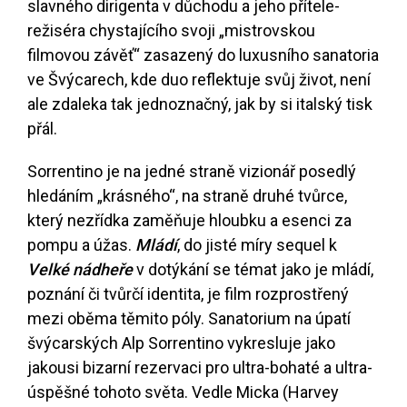
slavného dirigenta v důchodu a jeho přítele-
režiséra chystajícího svoji „mistrovskou
filmovou závěť“ zasazený do luxusního sanatoria
ve Švýcarech, kde duo reflektuje svůj život, není
ale zdaleka tak jednoznačný, jak by si italský tisk
přál.
Sorrentino je na jedné straně vizionář posedlý
hledáním „krásného“, na straně druhé tvůrce,
který nezřídka zaměňuje hloubku a esenci za
pompu a úžas.
Mládí
, do jisté míry sequel k
Velké nádheře
v dotýkání se témat jako je mládí,
poznání či tvůrčí identita, je film rozprostřený
mezi oběma těmito póly. Sanatorium na úpatí
švýcarských Alp Sorrentino vykresluje jako
jakousi bizarní rezervaci pro ultra-bohaté a ultra-
úspěšné tohoto světa. Vedle Micka (Harvey