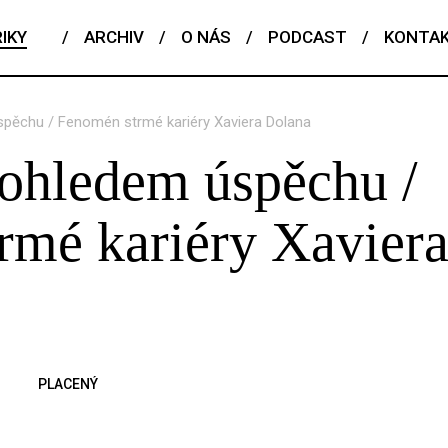
IKY
/
ARCHIV
/
O NÁS
/
PODCAST
/
KONTA
spěchu / Fenomén strmé kariéry Xaviera Dolana
dohledem úspěchu /
rmé kariéry Xavier
PLACENÝ