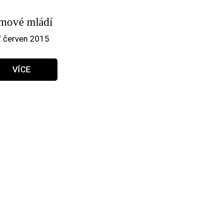
lmové mládí
/ červen 2015
VÍCE