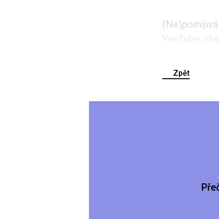
(Ne)pomíjivá 
YouTube, zběs
Zpět
Pře