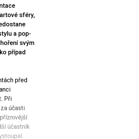
entace
artové sféry,
nedostane
stylu a pop-
yhoření svým
ko případ
ntách před
anci
. Při
ž za účasti
říznivější
dší účastník
stoupal.