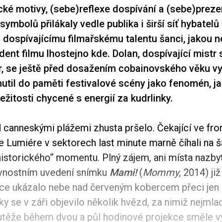
cké motivy, (sebe)reflexe dospívání a (sebe)prez
ymbolů přilákaly vedle publika i širší síť hybatelů 
a dospívajícímu filmařskému talentu šanci, jakou 
ent filmu lhostejno kde. Dolan, dospívající mistr 
r, se ještě před dosažením cobainovského věku v
til do paměti festivalové scény jako fenomén, ja
ležitosti chycené s energií za kudrlinky.
 canneskými plážemi zhusta pršelo. Čekající ve fro
e Lumiére v sektorech last minute marně číhali na š
historického“ momentu. Plný zájem, ani místa nazbyt
vnostním uvedení snímku
Mami!
(
Mommy
, 2014) ji
ace ukázalo nebe nad červeným kobercem přeci jen p
ky se v záři objevilo několik hvězd, za nimiž nejmla
těže během dvou a půl hodinové projekce směle vy