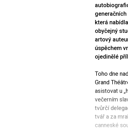
autobiografi
generačních s
která nabídl
obyčejný stud
artový auteu
úspěchem vnu
ojedinělé pří
Toho dne nad
Grand Théâtr
asistovat u „
večerním sla
tvůrčí deleg
tvář a za mra
canneské sou