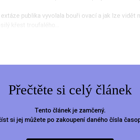
extáze publika vyvolala bouři ovací a jak lze vidět 
ilý křest troufalého...
Přečtěte si celý článek
Tento článek je zamčený.
číst si jej můžete po zakoupení daného čísla časop