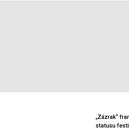
„Zázrak“ fra
statusu fest