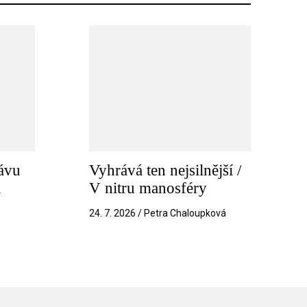
ávu
Vyhrává ten nejsilnější /
a
V nitru manosféry
k
24. 7. 2026 / Petra Chaloupková