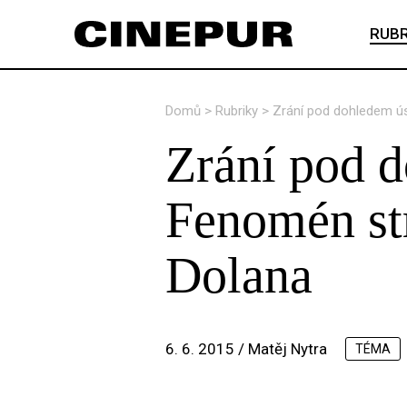
RUBR
Domů
>
Rubriky
>
Zrání pod dohledem ú
Zrání pod 
Fenomén st
Dolana
6. 6. 2015 /
Matěj Nytra
TÉMA