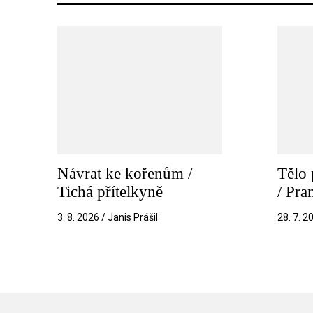
Návrat ke kořenům /
Tělo 
Tichá přítelkyně
/ Pr
3. 8. 2026 / Janis Prášil
28. 7. 2