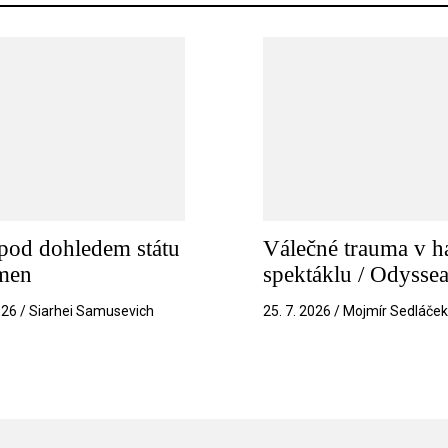
pod dohledem státu
Válečné trauma v h
amen
spektáklu / Odysse
026 / Siarhei Samusevich
25. 7. 2026 / Mojmír Sedláče