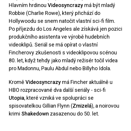
Hlavním hrdinou
Videosyncrazy
má být mladý
Robbie (Charlie Rowe), který přichází do
Hollywoodu se snem natočit vlastní sci-fi film.
Po příjezdu do Los Angeles ale získává jen pozici
produkčního asistenta ve výrobě hudebních
videoklipů. Seriál se má opírat o vlastní
Fincherovy zkušenosti s videoklipovou scénou
80. let, když tehdy jako mladý režisér točil videa
pro Madonnu, Paulu Abdul nebo Billyho Idola.
Kromě
Videosyncrazy
má Fincher aktuálně u
HBO rozpracované dva další seriály - sci-fi
Utopia
, které vzniká ve spolupráci se
spisovatelkou Gillian Flynn (
Zmizelá
), a noirovou
krimi
Shakedown
zasazenou do 50. let.