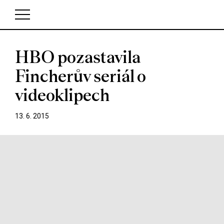
HBO pozastavila
V košíku zatím nemáte žádné položky.
Fincherův seriál o
videoklipech
13. 6. 2015