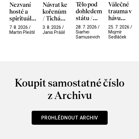
Tělo pod
Válečné
Nezvaní
Návrat ke
dohledem
trauma v
hosté a
kořenům
státu /
hávu
spirituální
/ Tichá
Pramen
spektáklu
narušitelé
přítelkyně
28. 7. 2026 /
25. 7. 2026 /
7. 8. 2026 /
3. 8. 2026 /
/ Odyssea
z vesmíru
Siarhei
Mojmír
Martin Pleštil
Janis Prášil
Samusevich
Sedláček
/ Mouchy
Koupit samostatné číslo
z Archivu
PROHLÉDNOUT ARCHIV