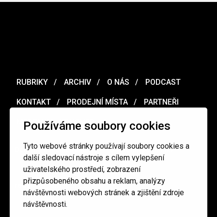
RUBRIKY
ARCHIV
O NÁS
PODCAST
KONTAKT
PRODEJNÍ MÍSTA
PARTNEŘI
MERCH
VOUCHER
Používáme soubory cookies
Tyto webové stránky používají soubory cookies a
Ochrana osobních údajů
/
Obchodní podmínky
další sledovací nástroje s cílem vylepšení
uživatelského prostředí, zobrazení
přizpůsobeného obsahu a reklam, analýzy
redakce@cinepur.cz
návštěvnosti webových stránek a zjištění zdroje
návštěvnosti.