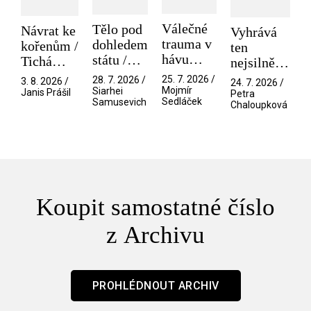
Válečné
Tělo pod
Návrat ke
Vyhrává
trauma v
dohledem
kořenům /
ten
hávu
státu /
Tichá
nejsilnější
spektáklu
Pramen
přítelkyně
/ V nitru
25. 7. 2026 /
28. 7. 2026 /
3. 8. 2026 /
24. 7. 2026 /
/ Odyssea
Mojmír
Siarhei
manosféry
Janis Prášil
Petra
Sedláček
Samusevich
Chaloupková
Koupit samostatné číslo
z Archivu
PROHLÉDNOUT ARCHIV