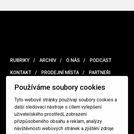
RUBRIKY
ARCHIV
O NÁS
PODCAST
KONTAKT
PRODEJNÍ MÍSTA
PARTNEŘI
MERCH
VOUCHER
Používáme soubory cookies
Tyto webové stránky používají soubory cookies a
Ochrana osobních údajů
/
Obchodní podmínky
další sledovací nástroje s cílem vylepšení
uživatelského prostředí, zobrazení
přizpůsobeného obsahu a reklam, analýzy
redakce@cinepur.cz
návštěvnosti webových stránek a zjištění zdroje