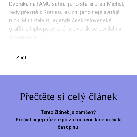
Dvořáka na FAMU sehrál jeho starší bratr Michal,
tedy přesněji: Romeo, jak zní jeho nejslavnější
nick. Multi-talent, legenda československé
graffiti a hiphopové scény. Dvořák se podílel na
dokumentu
...
Zpět
Přečtěte si celý článek
Tento článek je zamčený.
Přečíst si jej můžete po zakoupení daného čísla
časopisu.