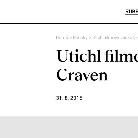
RUBR
Domů
>
Rubriky
>
Utichl filmový vřískot
Utichl film
Craven
31. 8. 2015