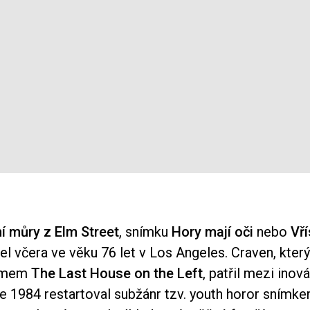
í můry z Elm Street
, snímku
Hory mají oči
nebo
Vří
l včera ve věku 76 let v Los Angeles. Craven, kter
ilmem
The Last House on the Left
, patřil mezi inov
ce 1984 restartoval subžánr tzv. youth horor snímk