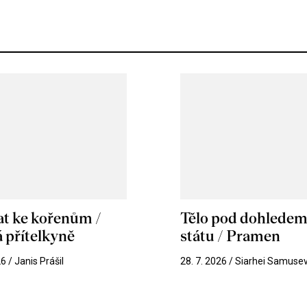
at ke kořenům /
Tělo pod dohlede
 přítelkyně
státu / Pramen
26 / Janis Prášil
28. 7. 2026 / Siarhei Samuse