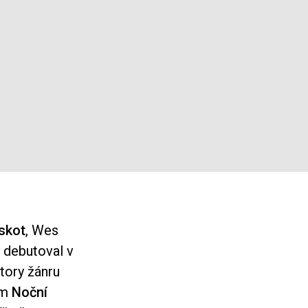
skot
, Wes
ý debutoval v
átory žánru
em
Noční