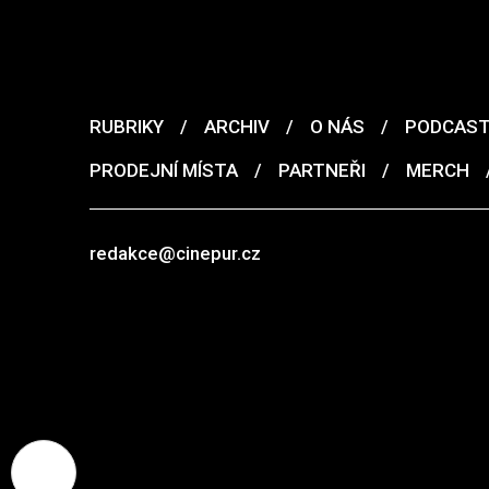
RUBRIKY
/
ARCHIV
/
O NÁS
/
PODCAS
PRODEJNÍ MÍSTA
/
PARTNEŘI
/
MERCH
redakce@cinepur.cz