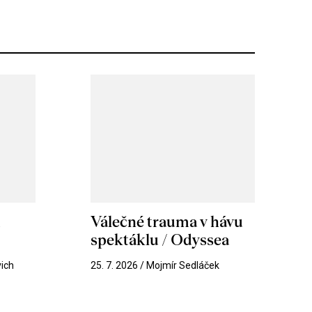
m
Válečné trauma v hávu
spektáklu / Odyssea
vich
25. 7. 2026 / Mojmír Sedláček