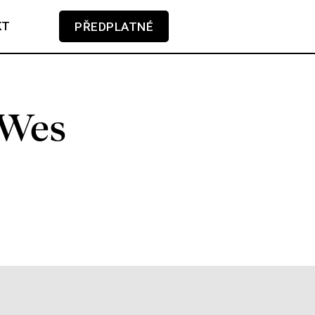
KT
PŘEDPLATNÉ
V košíku zatím nemáte žádné položky.
 Wes