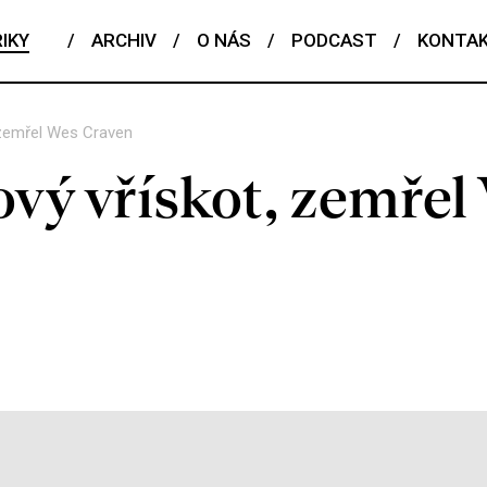
IKY
/
ARCHIV
/
O NÁS
/
PODCAST
/
KONTA
, zemřel Wes Craven
ový vřískot, zemřel