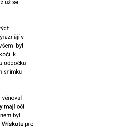
íž už se
vých
ýraznějí v
 všemi byl
kočil k
u odbočku
ém snímku
i věnoval
y mají oči
inem byl
e
Vřískotu
pro