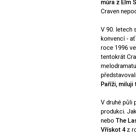
můra z Elm S
Craven nepodí
V 90. letech
konvencí - a
roce 1996 v
tentokrát Cr
melodramat
představoval
Paříži, miluji 
V druhé půli 
produkci. Ja
nebo
The Las
Vřískot 4
z r