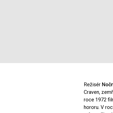
Režisér
Nočn
Craven, zemře
roce 1972 f
hororu. V ro