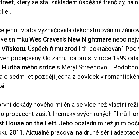
treet
, který se stal základem úspěšné frančízy, na n
lel.
 se jeho tvorba vyznačovala dekonstruováním žánro
ť ve snímku
Wes Craven’s New Nightmare
nebo nejv
e
Vřískotu
. Úspěch filmu zrodil tři pokračování. Pod
aven podepsaný. Od žánru hororu si v roce 1999 ods
u
Hudba mého srdce
s Meryl Streepovou. Podobno
a o sedm let později jedna z povídek v romantick
tě
.
první dekády nového milénia se více než vlastní reži
ko producent zaštítil remaky svých raných filmů
Hor
t House on the Left
. Jeho posledním režijním poč
oku 2011. Aktuálně pracoval na druhé sérii adaptac