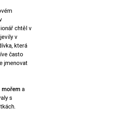
novém
v
ionář chtěl v
evily v
ívka, která
íve často
de jmenovat
d mořem
a
aly s
átkách.