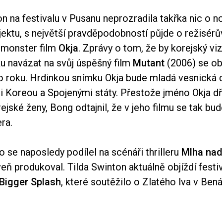
n na festivalu v Pusanu neprozradila takřka nic o 
ektu, s největší pravděpodobností půjde o režisérů
 monster film
Okja
. Zprávy o tom, že by korejský viz
 navázat na svůj úspěšný film
Mutant
(2006) se obj
o roku. Hrdinkou snímku Okja bude mladá vesnická d
i Koreou a Spojenými státy. Přestože jméno Okja dř
ejské ženy, Bong odtajnil, že v jeho filmu se tak bu
era.
 se naposledy podílel na scénáři thrilleru
Mlha na
ň produkoval. Tilda Swinton aktuálně objíždí festiv
Bigger Splash
, které soutěžilo o Zlatého lva v Ben