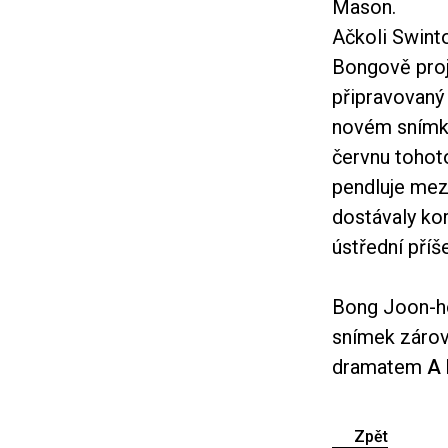
Mason.
Ačkoli Swinto
Bongově proj
připravovaný
novém snímku
červnu tohot
pendluje mez
dostávaly kor
ústřední příš
Bong Joon-ho
snímek zárove
dramatem
A 
Zpět