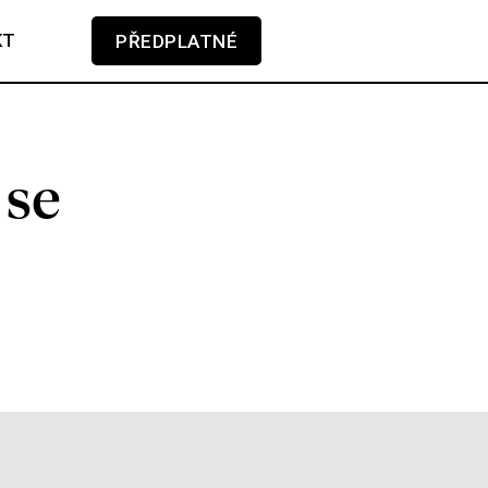
KT
PŘEDPLATNÉ
V košíku zatím nemáte žádné položky.
 se
m