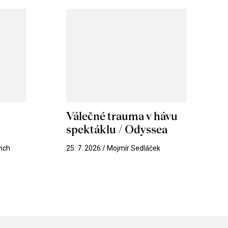
m
Válečné trauma v hávu
spektáklu / Odyssea
vich
25. 7. 2026 / Mojmír Sedláček