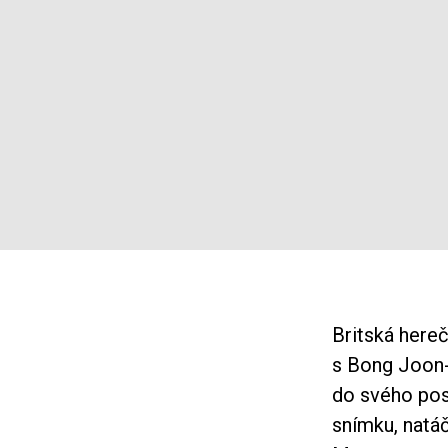
Britská hereč
s Bong Joon-
do svého posl
snímku, natá