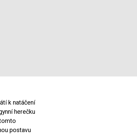
átí k natáčení
gynní herečku
 tomto
rnou postavu