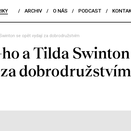
IKY
/
ARCHIV
/
O NÁS
/
PODCAST
/
KONTA
Swinton se opět vydají za dobrodružstvím
ho a Tilda Swinton
í za dobrodružství