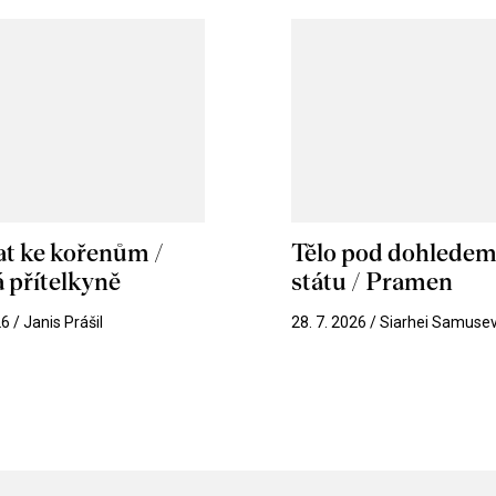
at ke kořenům /
Tělo pod dohlede
 přítelkyně
státu / Pramen
26 / Janis Prášil
28. 7. 2026 / Siarhei Samuse