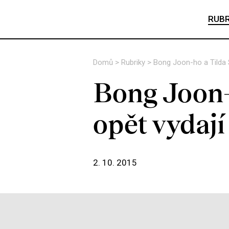
RUBR
Domů
>
Rubriky
>
Bong Joon-ho a Tilda 
Bong Joon-
opět vydaj
2. 10. 2015