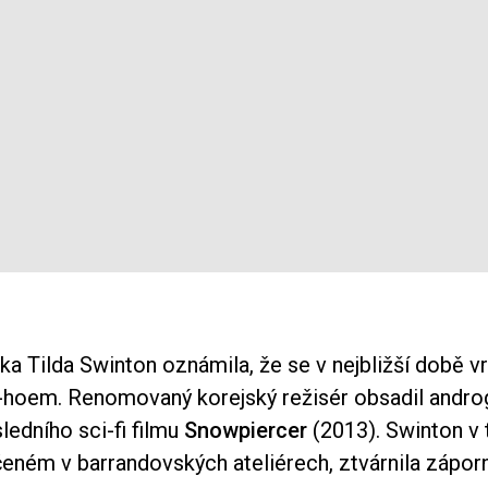
ka Tilda Swinton oznámila, že se v nejbližší době vr
hoem. Renomovaný korejský režisér obsadil andro
edního sci-fi filmu
Snowpiercer
(2013). Swinton v
čeném v barrandovských ateliérech, ztvárnila zápo