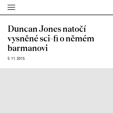
Duncan Jones natočí
V košíku zatím nemáte žádné položky.
vysněné sci-fi o němém
barmanovi
5. 11. 2015