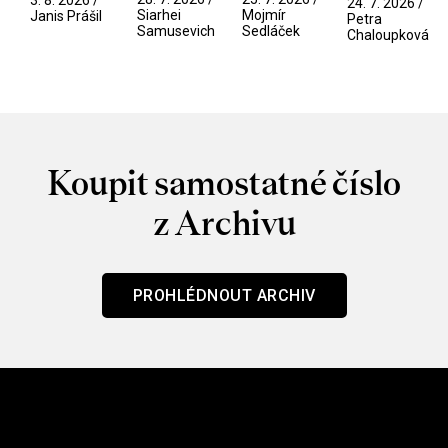
3. 8. 2026 /
24. 7. 2026 /
/ Odyssea
Siarhei
Mojmír
manosféry
Janis Prášil
Petra
Samusevich
Sedláček
Chaloupková
Koupit samostatné číslo
z Archivu
PROHLÉDNOUT ARCHIV