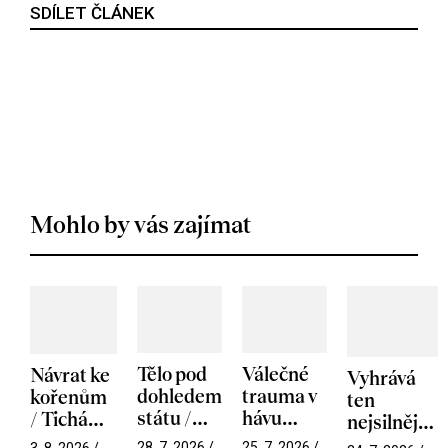
SDÍLET ČLÁNEK
Mohlo by vás zajímat
Tělo pod
Válečné
Návrat ke
Vyhrává
dohledem
trauma v
kořenům
ten
státu /
hávu
/ Tichá
nejsilnější
Pramen
spektáklu
přítelkyně
/ V nitru
28. 7. 2026 /
25. 7. 2026 /