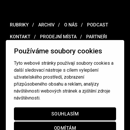
RUBRIKY
ARCHIV
O NÁS
PODCAST
KONTAKT
PRODEJNÍ MÍSTA
PARTNEŘI
MERCH
VOUCHER
Používáme soubory cookies
Tyto webové stránky používají soubory cookies a
Ochrana osobních údajů
/
Obchodní podmínky
další sledovací nástroje s cílem vylepšení
uživatelského prostředí, zobrazení
přizpůsobeného obsahu a reklam, analýzy
redakce@cinepur.cz
návštěvnosti webových stránek a zjištění zdroje
návštěvnosti.
SOUHLASÍM
ODMÍTÁM