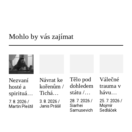
Mohlo by vás zajímat
Tělo pod
Válečné
Návrat ke
Nezvaní
dohledem
trauma v
kořenům /
hosté a
státu /
hávu
Tichá
spirituální
Pramen
spektáklu
přítelkyně
narušitelé
28. 7. 2026 /
25. 7. 2026 /
3. 8. 2026 /
7. 8. 2026 /
/ Odyssea
z vesmíru
Siarhei
Mojmír
Janis Prášil
Martin Pleštil
Samusevich
Sedláček
/ Mouchy