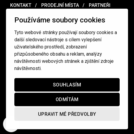
KONTAKT
PRODEJNÍ MÍSTA
PARTNEŘI
MERCH
VOUCHER
Používáme soubory cookies
Tyto webové stránky používají soubory cookies a
Ochrana osobních údajů
/
Obchodní podmínky
další sledovací nástroje s cílem vylepšení
uživatelského prostředí, zobrazení
přizpůsobeného obsahu a reklam, analýzy
redakce@cinepur.cz
návštěvnosti webových stránek a zjištění zdroje
návštěvnosti.
SOUHLASÍM
ODMÍTÁM
UPRAVIT MÉ PŘEDVOLBY