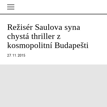
Režisér Saulova syna
V košíku zatím nemáte žádné položky.
chystá thriller z
kosmopolitní Budapešti
27. 11. 2015