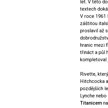
let. V této d
textech dokáz
V roce 1961 
záštitou ital
proslavil až
dobrodružstv
hranic mezi f
třináct a půl
kompletoval j
Rivette, kter
Hitchcocka a
pozdějších le
Lynche nebo 
Titanicem
na