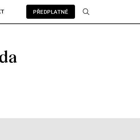
KT
PŘEDPLATNÉ
V košíku zatím nemáte žádné položky.
nda