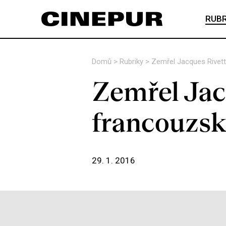
RUBR
Domů
>
Rubriky
>
Zemřel Jacques Rivett
Zemřel Jac
francouzsk
29. 1. 2016