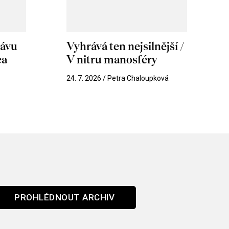
hávu
Vyhrává ten nejsilnější /
ea
V nitru manosféry
k
24. 7. 2026 / Petra Chaloupková
PROHLÉDNOUT ARCHIV