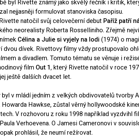
obě byl Rivette známý jako skvělý řečník i kritik, kte
al nejjasněji formulovat stanoviska časopisu.
Rivette natočil svůj celovečerní debut
Paříž patří 
ského neorealisty Roberta Rosselliniho. Zřejmě nejví
 snímek
Célina a Julie si vyjely na lodi
(1974) o mag
í dvou dívek. Rivettovy filmy vždy prostupovalo oh
ilmem a divadlem. Tomuto tématu se věnuje i režisé
 hodinový film
Out 1
, který Rivette natočil v roce 197
ej ještě dalších dvacet let.
ý byl v mládí jedním z velkých obdivovatelů tvorby A
 Howarda Hawkse, zůstal věrný hollywoodské kinem
tech. V rozhovoru z roku 1998 například vyzdvihl f
Paula Verhoevena. O Jamesi Cameronovi v souvislo
opak prohlásil, že neumí režírovat.