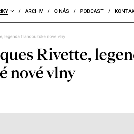
IKY
/
ARCHIV
/
O NÁS
/
PODCAST
/
KONTA
e, legenda francouzské nové vlny
ques Rivette, lege
é nové vlny