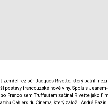
t zemřel režisér Jacques Rivette, který patřil mezi
ší postavy francouzské nové vlny. Spolu s Jeane
o Francoisem Truffautem začínal Rivette jako filmo
zínu Cahiers du Cinema, který založil André Bazin