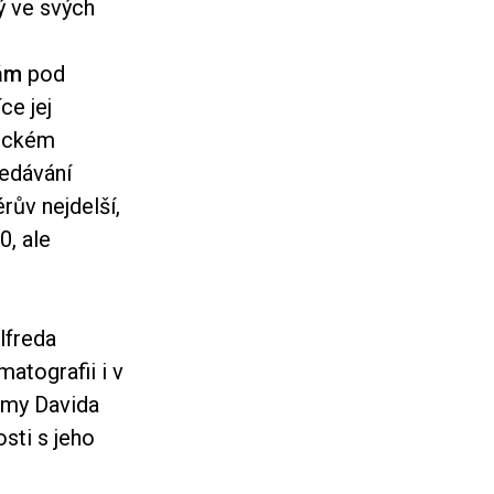
rý ve svých
nám
pod
ce jej
ickém
ledávání
rův nejdelší,
0, ale
lfreda
atografii i v
ilmy Davida
sti s jeho