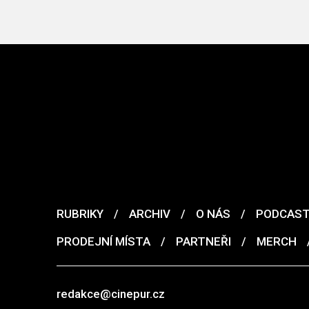
RUBRIKY
/
ARCHIV
/
O NÁS
/
PODCAS
PRODEJNÍ MÍSTA
/
PARTNEŘI
/
MERCH
redakce@cinepur.cz