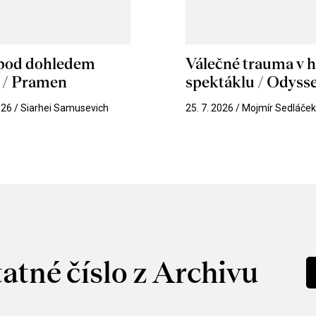
 pod dohledem
Válečné trauma v 
u / Pramen
spektáklu / Odyss
026 / Siarhei Samusevich
25. 7. 2026 / Mojmír Sedláče
atné číslo z Archivu