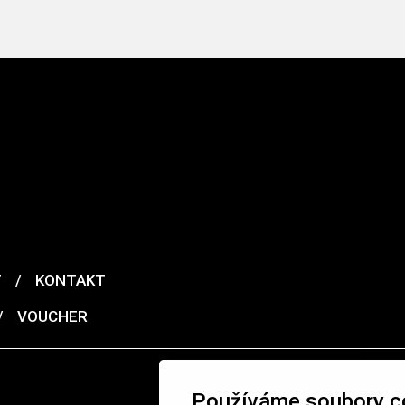
T
/
KONTAKT
/
VOUCHER
Používáme soubory c