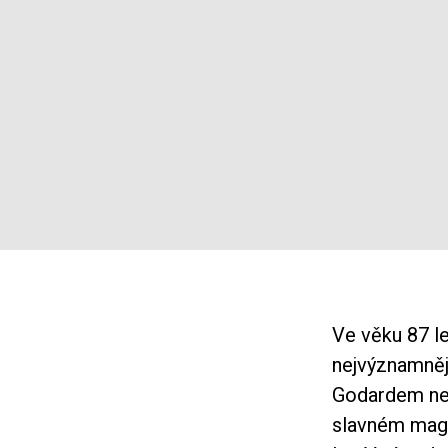
Ve věku 87 le
nejvýznamněj
Godardem neb
slavném maga