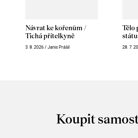
Návrat ke kořenům /
Tělo
Tichá přítelkyně
stát
3. 8. 2026 / Janis Prášil
28. 7. 2
Koupit samost