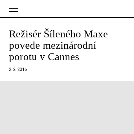
Režisér Šíleného Maxe
V košíku zatím nemáte žádné položky.
povede mezinárodní
porotu v Cannes
2. 2. 2016