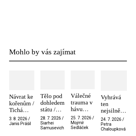
Mohlo by vás zajímat
Válečné
Tělo pod
Návrat ke
Vyhrává
trauma v
dohledem
kořenům /
ten
hávu
státu /
Tichá
nejsilnější
spektáklu
Pramen
přítelkyně
/ V nitru
25. 7. 2026 /
28. 7. 2026 /
3. 8. 2026 /
24. 7. 2026 /
/ Odyssea
Mojmír
Siarhei
manosféry
Janis Prášil
Petra
Sedláček
Samusevich
Chaloupková