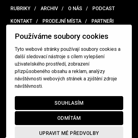
RUBRIKY
ARCHIV
O NÁS
PODCAST
KONTAKT
PRODEJNÍ MÍSTA
PARTNEŘI
MERCH
VOUCHER
Používáme soubory cookies
Tyto webové stránky používají soubory cookies a
Ochrana osobních údajů
/
Obchodní podmínky
další sledovací nástroje s cílem vylepšení
uživatelského prostředí, zobrazení
přizpůsobeného obsahu a reklam, analýzy
redakce@cinepur.cz
návštěvnosti webových stránek a zjištění zdroje
návštěvnosti.
SOUHLASÍM
ODMÍTÁM
UPRAVIT MÉ PŘEDVOLBY