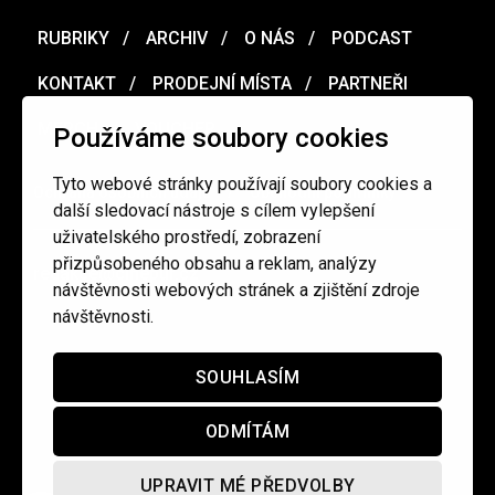
RUBRIKY
ARCHIV
O NÁS
PODCAST
KONTAKT
PRODEJNÍ MÍSTA
PARTNEŘI
MERCH
VOUCHER
Používáme soubory cookies
Tyto webové stránky používají soubory cookies a
Ochrana osobních údajů
/
Obchodní podmínky
další sledovací nástroje s cílem vylepšení
uživatelského prostředí, zobrazení
přizpůsobeného obsahu a reklam, analýzy
redakce@cinepur.cz
návštěvnosti webových stránek a zjištění zdroje
návštěvnosti.
SOUHLASÍM
ODMÍTÁM
UPRAVIT MÉ PŘEDVOLBY