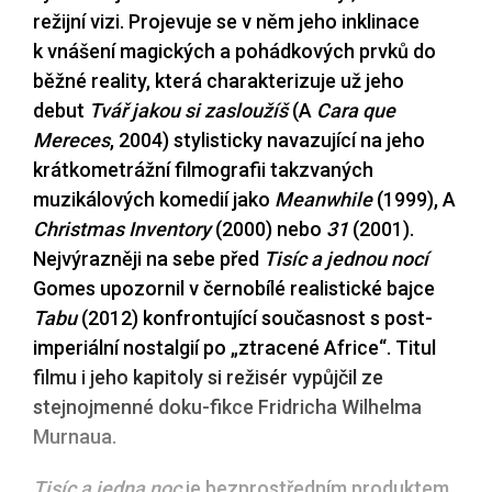
režijní vizi. Projevuje se v něm jeho inklinace
k vnášení magických a pohádkových prvků do
běžné reality, která charakterizuje už jeho
debut
Tvář jakou si zasloužíš
(A
Cara que
Mereces
, 2004) stylisticky navazující na jeho
krátkometrážní filmografii takzvaných
muzikálových komedií jako
Meanwhile
(1999), A
Christmas Inventory
(2000) nebo
31
(2001).
Nejvýrazněji na sebe před
Tisíc a jednou nocí
Gomes upozornil v černobílé realistické bajce
Tabu
(2012) konfrontující současnost s post-
imperiální nostalgií po „ztracené Africe“. Titul
filmu i jeho kapitoly si režisér vypůjčil ze
stejnojmenné doku-fikce Fridricha Wilhelma
Murnaua.
Tisíc a jedna noc
je bezprostředním produktem