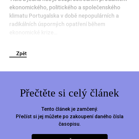
ekonomického, politického a společenského
klimatu Portugalska v době nepopulárních a
radikálních úsporných opatření během
ekonomické krize...
Zpět
Přečtěte si celý článek
Tento článek je zamčený.
Přečíst si jej můžete po zakoupení daného čísla
časopisu.