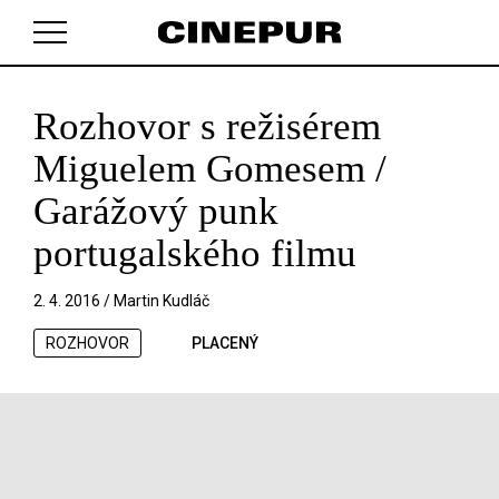
Rozhovor s režisérem
V košíku zatím nemáte žádné položky.
Miguelem Gomesem /
Garážový punk
portugalského filmu
2. 4. 2016 /
Martin Kudláč
ROZHOVOR
PLACENÝ