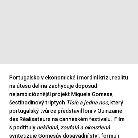
Portugalsko v ekonomické i morální krizi, realitu
na útesu deliria zachycuje doposud
nejambicióznější projekt Miguela Gomese,
šestihodinový triptych
Tisíc a jedna noc
, který
portugalský tvůrce představil loni v Quinzaine
des Rèalisateurs na canneském festivalu. Film
s podtituly
neklidná, zoufalá a okouzlená
syntetizuje Gomesův dosavadní styl, formu i