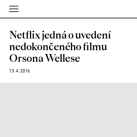
Netflix jedná o uvedení
V košíku zatím nemáte žádné položky.
nedokončeného filmu
Orsona Wellese
13. 4. 2016