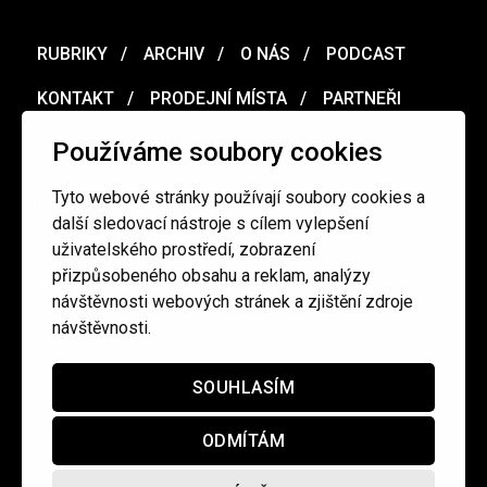
RUBRIKY
ARCHIV
O NÁS
PODCAST
KONTAKT
PRODEJNÍ MÍSTA
PARTNEŘI
MERCH
VOUCHER
Používáme soubory cookies
Tyto webové stránky používají soubory cookies a
Ochrana osobních údajů
/
Obchodní podmínky
další sledovací nástroje s cílem vylepšení
uživatelského prostředí, zobrazení
přizpůsobeného obsahu a reklam, analýzy
redakce@cinepur.cz
návštěvnosti webových stránek a zjištění zdroje
návštěvnosti.
SOUHLASÍM
ODMÍTÁM