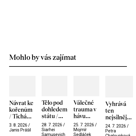
Mohlo by vás zajímat
Tělo pod
Válečné
Návrat ke
Vyhrává
dohledem
trauma v
kořenům
ten
státu /
hávu
/ Tichá
nejsilnější
Pramen
spektáklu
přítelkyně
/ V nitru
28. 7. 2026 /
25. 7. 2026 /
3. 8. 2026 /
24. 7. 2026 /
/ Odyssea
Siarhei
Mojmír
manosféry
Janis Prášil
Petra
Samusevich
Sedláček
Chaloupková