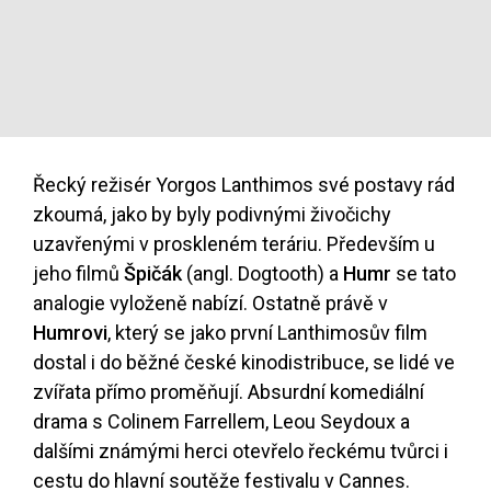
Řecký režisér Yorgos Lanthimos své postavy rád
zkoumá, jako by byly podivnými živočichy
uzavřenými v proskleném teráriu. Především u
jeho filmů
Špičák
(angl. Dogtooth) a
Humr
se tato
analogie vyloženě nabízí. Ostatně právě v
Humrovi
, který se jako první Lanthimosův film
dostal i do běžné české kinodistribuce, se lidé ve
zvířata přímo proměňují. Absurdní komediální
drama s Colinem Farrellem, Leou Seydoux a
dalšími známými herci otevřelo řeckému tvůrci i
cestu do hlavní soutěže festivalu v Cannes.