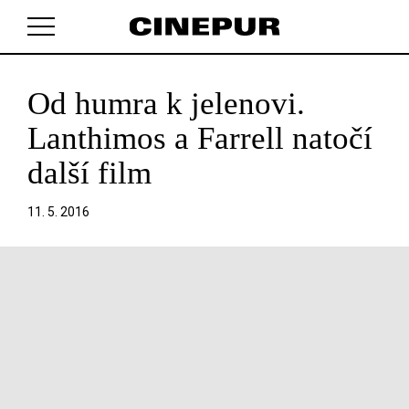
Od humra k jelenovi.
V košíku zatím nemáte žádné položky.
Lanthimos a Farrell natočí
další film
11. 5. 2016