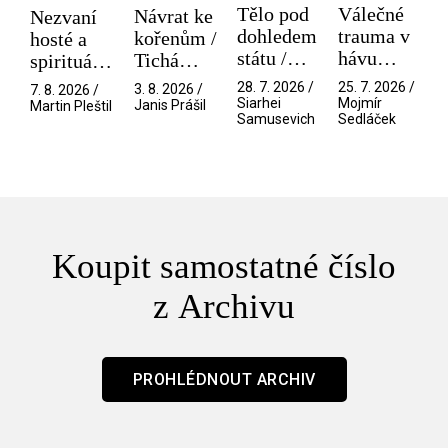
Tělo pod
Válečné
Návrat ke
Nezvaní
dohledem
trauma v
kořenům /
hosté a
státu /
hávu
Tichá
spirituální
Pramen
spektáklu
přítelkyně
narušitelé
28. 7. 2026 /
25. 7. 2026 /
3. 8. 2026 /
7. 8. 2026 /
/ Odyssea
z vesmíru
Siarhei
Mojmír
Janis Prášil
Martin Pleštil
Samusevich
Sedláček
/ Mouchy
Koupit samostatné číslo
z Archivu
PROHLÉDNOUT ARCHIV