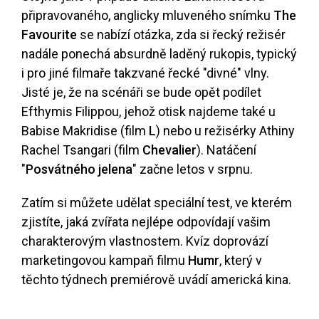
připravovaného, anglicky mluveného snímku
The
Favourite
se nabízí otázka, zda si řecký režisér
nadále ponechá absurdně laděný rukopis, typický
i pro jiné filmaře takzvané řecké "divné" vlny.
Jisté je, že na scénáři se bude opět podílet
Efthymis Filippou, jehož otisk najdeme také u
Babise Makridise (film
L
) nebo u režisérky Athiny
Rachel Tsangari (film
Chevalier
). Natáčení
"
Posvátného jelena
" začne letos v srpnu.
Zatím si můžete udělat
speciální test
, ve kterém
zjistíte, jaká zvířata nejlépe odpovídají vašim
charakterovým vlastnostem. Kvíz doprovází
marketingovou kampaň filmu
Humr
, který v
těchto týdnech premiérově uvádí americká kina.