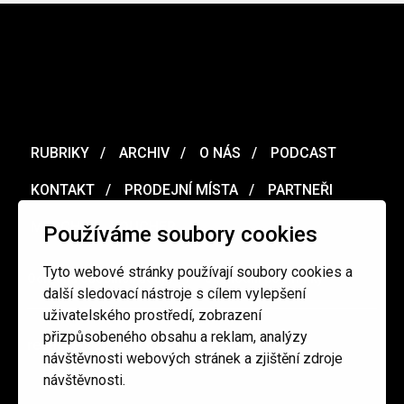
RUBRIKY
ARCHIV
O NÁS
PODCAST
KONTAKT
PRODEJNÍ MÍSTA
PARTNEŘI
MERCH
VOUCHER
Používáme soubory cookies
Tyto webové stránky používají soubory cookies a
Ochrana osobních údajů
/
Obchodní podmínky
další sledovací nástroje s cílem vylepšení
uživatelského prostředí, zobrazení
přizpůsobeného obsahu a reklam, analýzy
redakce@cinepur.cz
návštěvnosti webových stránek a zjištění zdroje
návštěvnosti.