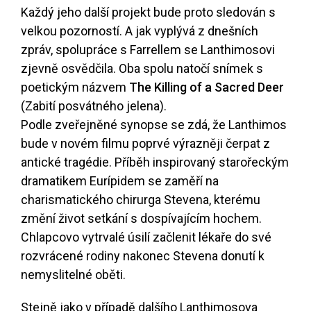
Každý jeho další projekt bude proto sledován s
velkou pozorností. A jak vyplývá z dnešních
zpráv, spolupráce s Farrellem se Lanthimosovi
zjevně osvědčila. Oba spolu natočí snímek s
poetickým názvem
The Killing of a Sacred Deer
(Zabití posvátného jelena).
Podle zveřejněné synopse se zdá, že Lanthimos
bude v novém filmu poprvé výrazněji čerpat z
antické tragédie. Příběh inspirovaný starořeckým
dramatikem Eurípidem se zaměří na
charismatického chirurga Stevena, kterému
změní život setkání s dospívajícím hochem.
Chlapcovo vytrvalé úsilí začlenit lékaře do své
rozvrácené rodiny nakonec Stevena donutí k
nemyslitelné oběti.
Stejně jako v případě dalšího Lanthimosova