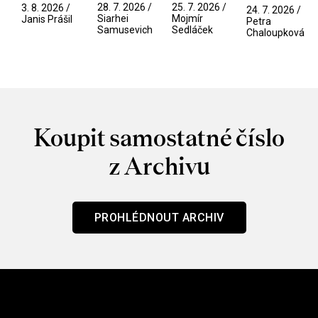
Pramen
spektáklu
přítelkyně
/ V nitru
28. 7. 2026 /
25. 7. 2026 /
3. 8. 2026 /
24. 7. 2026 /
/ Odyssea
Siarhei
Mojmír
manosféry
Janis Prášil
Petra
Samusevich
Sedláček
Chaloupková
Koupit samostatné číslo
z Archivu
PROHLÉDNOUT ARCHIV