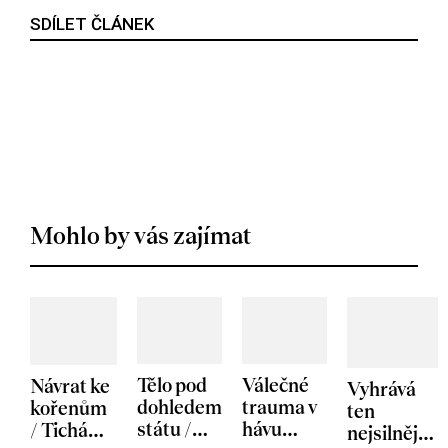
SDÍLET ČLÁNEK
Mohlo by vás zajímat
Tělo pod
Válečné
Návrat ke
Vyhrává
dohledem
trauma v
kořenům
ten
státu /
hávu
/ Tichá
nejsilnější