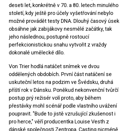
deseti let, konkrétně v 70. a 80. letech minulého
století, kdy ještě pro účely vyšetřování nebylo
možné provádět testy DNA. Dlouhý časový úsek
obsáhne jak zabijákovy nesmělé začátky, tak
jeho následnou, postupně rostoucí
perfekcionistickou snahu vytvořit z vraždy
dokonalé umělecké dílo.
Von Trier hodlá natáčet snímek ve dvou
oddělených obdobích. První část natáčení se
uskuteční letos na podzim ve Švédsku, druhá
příští rok v Dánsku. Poněkud nekonvenční tvůrčí
postup prý režisér volí proto, aby během
přestávky mohl scénář podle vlastního uvážení
poupravit. "Bude to jistě vzrušující zkušenost i
pro herce," věří producentka Louise Vesth z
dánské společnosti Zentropa. Casting nicméně