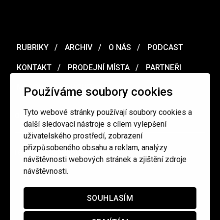
RUBRIKY
ARCHIV
O NÁS
PODCAST
KONTAKT
PRODEJNÍ MÍSTA
PARTNEŘI
MERCH
VOUCHER
Používáme soubory cookies
Tyto webové stránky používají soubory cookies a
Ochrana osobních údajů
/
Obchodní podmínky
další sledovací nástroje s cílem vylepšení
uživatelského prostředí, zobrazení
přizpůsobeného obsahu a reklam, analýzy
redakce@cinepur.cz
návštěvnosti webových stránek a zjištění zdroje
návštěvnosti.
SOUHLASÍM