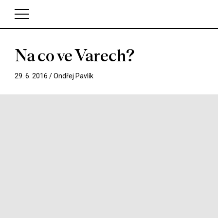
Na co ve Varech?
V košíku zatím nemáte žádné položky.
29. 6. 2016 /
Ondřej Pavlík