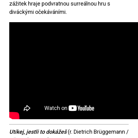
zážitek hraje podvratnou surreálnou hru s
diváckými očekáváními.
Utíkej, jestli to dokážeš
(r. Dietrich Brüggemann /