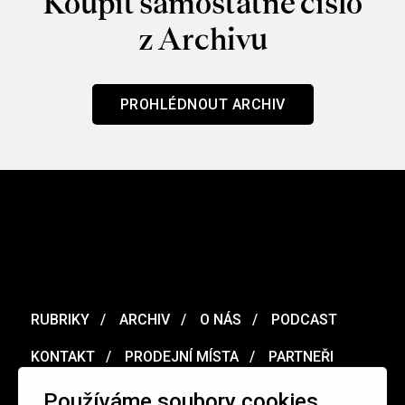
Koupit samostatné číslo
z Archivu
PROHLÉDNOUT ARCHIV
RUBRIKY
ARCHIV
O NÁS
PODCAST
KONTAKT
PRODEJNÍ MÍSTA
PARTNEŘI
MERCH
VOUCHER
Používáme soubory cookies