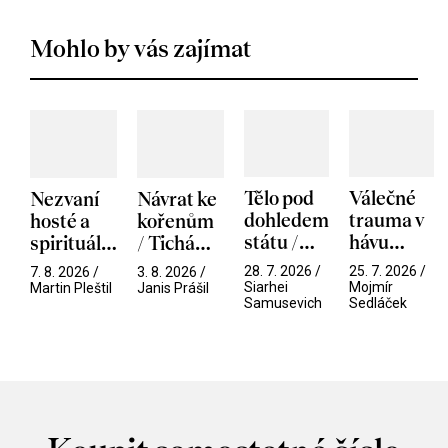
Mohlo by vás zajímat
Tělo pod
Válečné
Nezvaní
Návrat ke
dohledem
trauma v
hosté a
kořenům
státu /
hávu
spirituální
/ Tichá
Pramen
spektáklu
narušitelé
přítelkyně
28. 7. 2026 /
25. 7. 2026 /
7. 8. 2026 /
3. 8. 2026 /
/ Odyssea
z vesmíru
Siarhei
Mojmír
Martin Pleštil
Janis Prášil
Samusevich
Sedláček
/ Mouchy