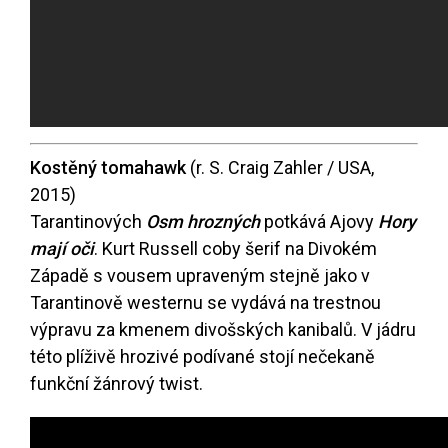
Kostěný tomahawk
(r. S. Craig Zahler / USA,
2015)
Tarantinových
Osm hrozných
potkává Ajovy
Hory
mají oči
. Kurt Russell coby šerif na Divokém
Západě s vousem upraveným stejně jako v
Tarantinově westernu se vydává na trestnou
výpravu za kmenem divošských kanibalů. V jádru
této plíživě hrozivé podívané stojí nečekaně
funkční žánrový twist.