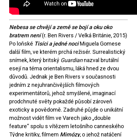
Nebesa se chvějí a země se bojí a oku oko
bratrem není
(r. Ben Rivers / Velká Británie, 2015)
Po loňské
Tisíci a jedné noci
Miguela Gomese
další film, ve kterém prchá režisér. Surrealistický
snímek, který britský
Guardian
nazval brutální
esejí na téma orientalismu, láká hned ze dvou
důvodů. Jednak je Ben Rivers v současnosti
jedním z nejuhrančivějších filmových
experimentátorů, jehož smyšlené, imaginací
prodchnuté světy pokaždé působí zároveň
exoticky a povědomě. Zadruhé půjde o unikátní
možnost vidět film ve Varech jako „double
feature“ spolu s vítězem letošního canneského
Týdne kritiky, filmem
Mimózy
, o jehož natáčení