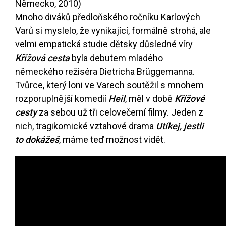
Německo, 2010)
Mnoho diváků předloňského ročníku Karlových
Varů si myslelo, že vynikající, formálně strohá, ale
velmi empatická studie dětsky důsledné víry
Křížová cesta
byla debutem mladého
německého režiséra Dietricha Brüggemanna.
Tvůrce, který loni ve Varech soutěžil s mnohem
rozporuplnější komedií
Heil
, měl v době
Křížové
cesty
za sebou už tři celovečerní filmy. Jeden z
nich, tragikomické vztahové drama
Utíkej, jestli
to dokážeš
, máme teď možnost vidět.