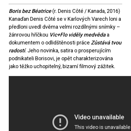
Boris bez Béatrice
(r. Denis Côté / Kanada, 2016)
Kanaďan Denis Côté se v Karlových Varech loni a
předloni uvedl dvěma velmi rozdílnými snímky –
žánrovou hříčkou
Vic+Flo viděly medvěda
a
dokumentem o odlidštěnosti práce
Zůstává tvou
radostí
. Jeho novinka, satira o prosperujícím
podnikateli Borisovi, je opět charakterizována
jako těžko uchopitelný, bizarní filmový zážitek.