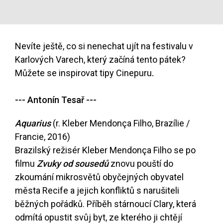
Nevíte ještě, co si nenechat ujít na festivalu v
Karlových Varech, který začíná tento pátek?
Můžete se inspirovat tipy Cinepuru
.
--- Antonín Tesař ---
Aquarius
(r. Kleber Mendonça Filho, Brazílie /
Francie, 2016)
Brazilský režisér Kleber Mendonça Filho se po
filmu
Zvuky od sousedů
znovu pouští do
zkoumání mikrosvětů obyčejných obyvatel
města Recife a jejich konfliktů s narušiteli
běžných pořádků. Příběh stárnoucí Clary, která
odmítá opustit svůj byt, ze kterého ji chtějí