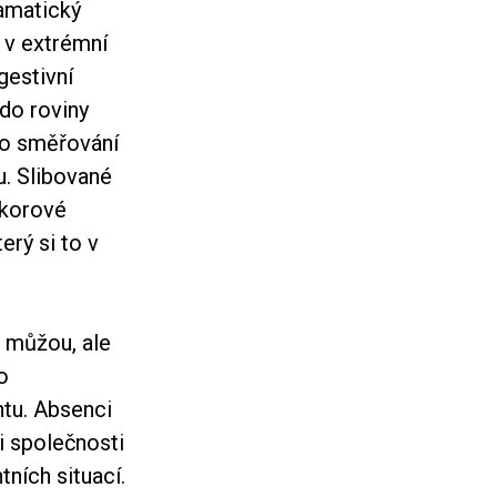
ramatický
e v extrémní
gestivní
 do roviny
ího směřování
u. Slibované
ikorové
erý si to v
e můžou, ale
o
ntu. Absenci
i společnosti
ních situací.