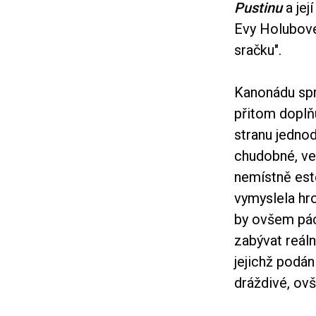
Pustinu
a jej
Evy Holubové
sračku".
Kanonádu spro
přitom doplň
stranu jedno
chudobné, ve
nemístně este
vymyslela hr
by ovšem pách
zabývat reál
jejichž podán
dráždivé, ov