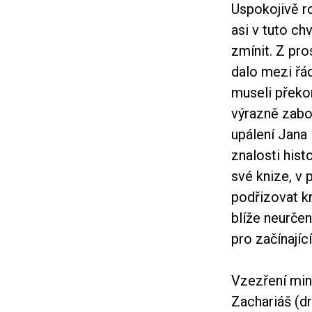
Uspokojivě r
asi v tuto ch
zmínit. Z pro
dalo mezi řád
museli překo
výrazně zabo
upálení Jana
znalosti hist
své knize, v 
podřizovat k
blíže neurčen
pro začínající
Vzezření mini
Zachariáš (dr