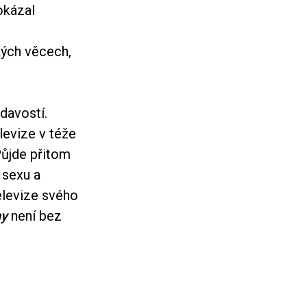
okázal
kých věcech,
davostí.
levize v téže
Půjde přitom
 sexu a
elevize svého
ny
není bez