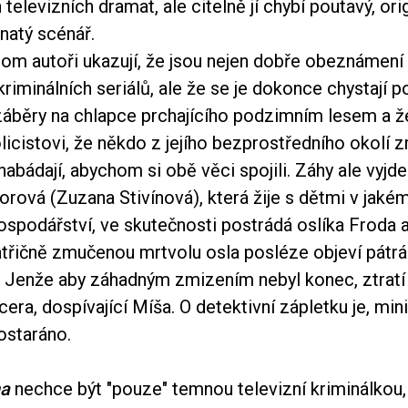
elevizních dramat, ale citelně jí chybí poutavý, orig
atý scénář.
tom autoři ukazují, že jsou nejen dobře obeznámení
iminálních seriálů, ale že se je dokonce chystají p
e záběry na chlapce prchajícího podzimním lesem a 
olicistovi, že někdo z jejího bezprostředního okolí z
abádají, abychom si obě věci spojili. Záhy ale vyjde
orová (Zuzana Stivínová), která žije s dětmi v jaké
ospodářství, ve skutečnosti postrádá oslíka Froda a ž
atřičně zmučenou mrtvolu osla posléze objeví pátrá
. Jenže aby záhadným zmizením nebyl konec, ztratí
cera, dospívající Míša. O detektivní zápletku je, mi
postaráno.
na
nechce být "pouze" temnou televizní kriminálkou,