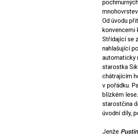
pochmurných t
mnohovrstevn
Od úvodu při
konvencemi kr
Střídající s
nahlašující p
automaticky n
starostka Sik
chátrajícím h
v pořádku. P
blízkém lese
starostčina d
úvodní díly, 
Jenže
Pusti