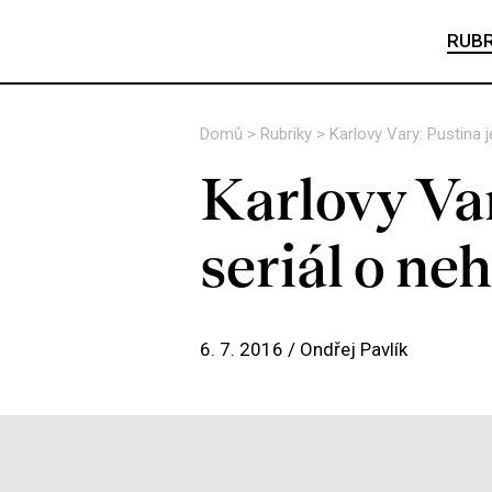
RUBR
Domů
>
Rubriky
>
Karlovy Vary: Pustina 
Karlovy Var
seriál o n
6. 7. 2016 /
Ondřej Pavlík