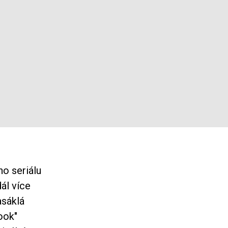
o seriálu
dál více
sáklá
ook"