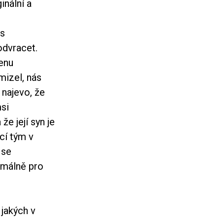
inální a
 s
odvracet.
ženu
mizel, nás
 najevo, že
msi
e její syn je
cí tým v
 se
nimálně pro
 jakých v