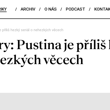
IKY
/
ARCHIV
/
O NÁS
/
PODCAST
/
KONTA
je příliš hezký seriál o nehezkých věcech
y: Pustina je příliš
ehezkých věcech