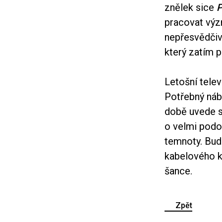
znělek sice
P
pracovat výz
nepřesvědčiv
který zatím 
Letošní tele
Potřebný náb
době uvede s
o velmi podob
temnoty. Bude
kabelového k
šance.
Zpět