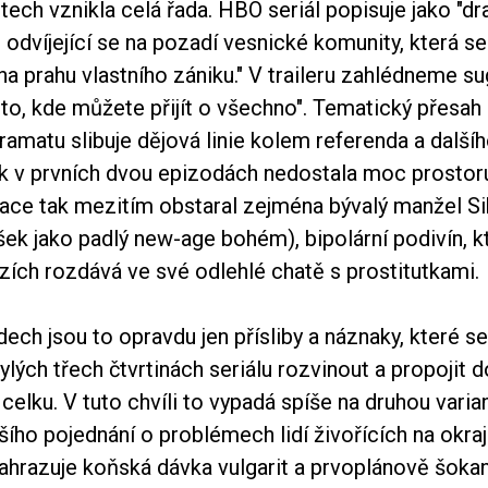
tech vznikla celá řada. HBO seriál popisuje jako "d
, odvíjející se na pozadí vesnické komunity, která s
 na prahu vlastního zániku." V traileru zahlédneme su
to, kde můžete přijít o všechno". Tematický přesah
ramatu slibuje dějová linie kolem referenda a dalš
ak v prvních dvou epizodách nedostala moc prostor
uace tak mezitím obstaral zejména bývalý manžel S
ek jako padlý new-age bohém), bipolární podivín, kt
zích rozdává ve své odlehlé chatě s prostitutkami.
ech jsou to opravdu jen přísliby a náznaky, které s
lých třech čtvrtinách seriálu rozvinout a propojit d
elku. V tuto chvíli to vypadá spíše na druhou varia
ího pojednání o problémech lidí živořících na okraj
hrazuje koňská dávka vulgarit a prvoplánově šokant