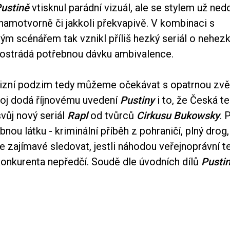
ustině
vtisknul parádní vizuál, ale se stylem už ned
namotvorně či jakkoli překvapivě. V kombinaci s
ým scénářem tak vznikl příliš hezký seriál o nehez
postrádá potřebnou dávku ambivalence.
vizní podzim tedy můžeme očekávat s opatrnou zvě
oj dodá říjnovému uvedení
Pustiny
i to, že Česká te
vůj nový seriál
Rapl
od tvůrců
Cirkusu Bukowsky
. 
nou látku - kriminální příběh z pohraničí, plný drog,
 zajímavé sledovat, jestli náhodou veřejnoprávní t
onkurenta nepředčí. Soudě dle úvodních dílů
Pusti