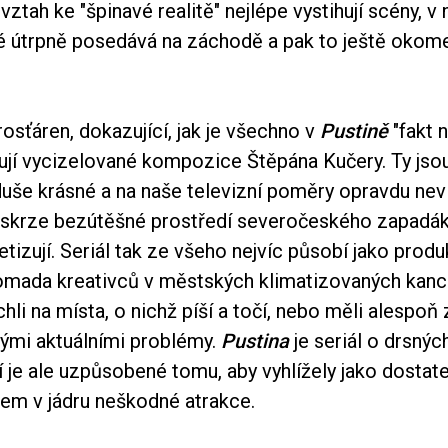
í vztah ke "špinavé realitě" nejlépe vystihují scény, v
 útrpně posedává na záchodě a pak to ještě okome
sťáren, dokazující, jak je všechno v
Pustině
"fakt 
ují vycizelované kompozice Štěpána Kučery. Ty jsou
duše krásné a na naše televizní poměry opravdu neví
skrze bezútěšné prostředí severočeského zapadá
tizují. Seriál tak ze všeho nejvíc působí jako produk
omada kreativců v městských klimatizovaných kance
li na místa, o nichž píší a točí, nebo měli alespoň
nými aktuálními problémy.
Pustina
je seriál o drsnýc
í je ale uzpůsobené tomu, aby vyhlížely jako dostat
šem v jádru neškodné atrakce.