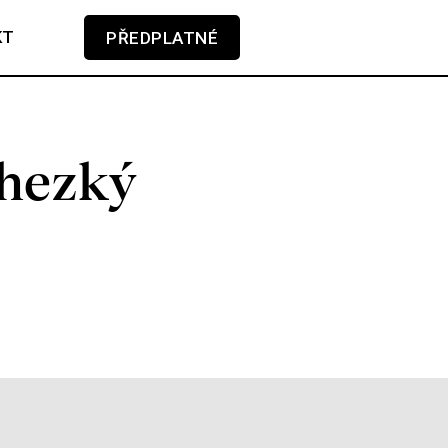
KT
PŘEDPLATNÉ
V košíku zatím nemáte žádné položky.
 hezký