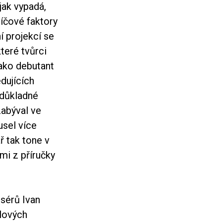
jak vypadá,
líčové faktory
í projekcí se
teré tvůrci
ako debutant
dujících
 důkladné
zabýval ve
usel více
 tak tone v
mi z příručky
isérů Ivan
alových