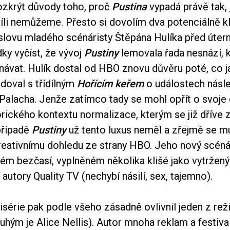
ozkrýt důvody toho, proč
Pustina
vypadá právě tak, 
víli nemůžeme. Přesto si dovolím dva potenciálně k
slovu mladého scénáristy Štěpána Hulíka před útern
ky vyčíst, že vývoj
Pustiny
lemovala řada nesnází, k
návat. Hulík dostal od HBO znovu důvěru poté, co j
doval s třídílným
Hořícím keřem
o událostech násle
 Palacha. Jenže zatímco tady se mohl opřít o svoje
orického kontextu normalizace, kterým se již dříve 
případě
Pustiny
už tento luxus neměl a zřejmě se m
reativnímu dohledu ze strany HBO. Jeho nový scénář
ém bezčasí, vyplněném několika klišé jako vytržený
 autory Quality TV (nechybí násilí, sex, tajemno).
série pak podle všeho zásadně ovlivnil jeden z rež
uhým je Alice Nellis). Autor mnoha reklam a festiv