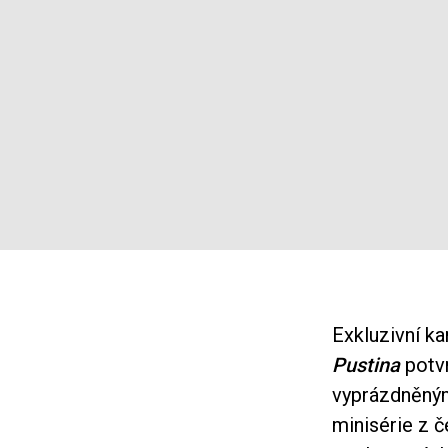
Exkluzivní k
Pustina
potvr
vyprázdněný
minisérie z 