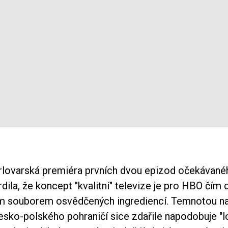
arlovarská premiéra prvních dvou epizod očekávanéh
dila, že koncept "kvalitní" televize je pro HBO čím 
m souborem osvědčených ingrediencí. Temnotou na
česko-polského pohraničí sice zdařile napodobuje "l