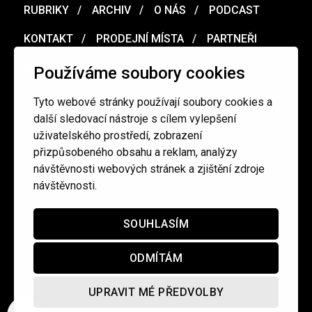
RUBRIKY
ARCHIV
O NÁS
PODCAST
KONTAKT
PRODEJNÍ MÍSTA
PARTNEŘI
MERCH
VOUCHER
Používáme soubory cookies
Tyto webové stránky používají soubory cookies a
Ochrana osobních údajů
/
Obchodní podmínky
další sledovací nástroje s cílem vylepšení
uživatelského prostředí, zobrazení
přizpůsobeného obsahu a reklam, analýzy
redakce@cinepur.cz
návštěvnosti webových stránek a zjištění zdroje
návštěvnosti.
SOUHLASÍM
ODMÍTÁM
UPRAVIT MÉ PŘEDVOLBY