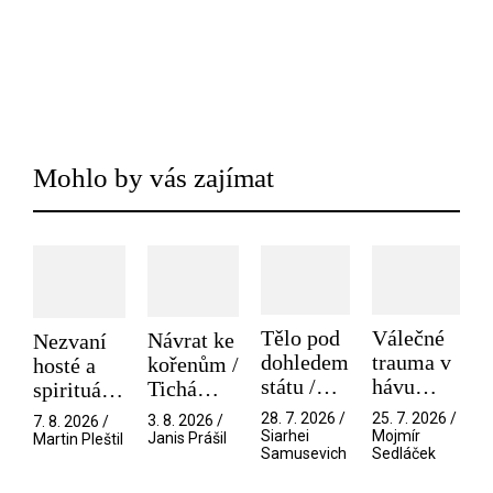
Mohlo by vás zajímat
Tělo pod
Válečné
Návrat ke
Nezvaní
dohledem
trauma v
kořenům /
hosté a
státu /
hávu
Tichá
spirituální
Pramen
spektáklu
přítelkyně
narušitelé
28. 7. 2026 /
25. 7. 2026 /
3. 8. 2026 /
7. 8. 2026 /
/ Odyssea
z vesmíru
Siarhei
Mojmír
Janis Prášil
Martin Pleštil
Samusevich
Sedláček
/ Mouchy