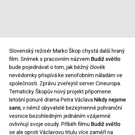
Slovenský režisér Marko Škop chystá další hraný
film. Snímek s pracovním názvem
Budiž světlo
bude pojednávat o tom, jak běžný člověk
nevědomky přispívá ke xenofobním náladám ve
společnosti. Zprávu zveřejnil server Cineuropa.
Tematicky Škopův nový projekt připomene
letošní ponuré drama Petra Václava
Nikdy nejsme
sami
, v němž obyvatelé bezejmenné pohraniční
vesnice bezohledným jednáním vzájemně
ovlivňují svoje osudy. Příběh filmu
Budiž světlo
se ale oproti Václavovu titulu více zaměří na