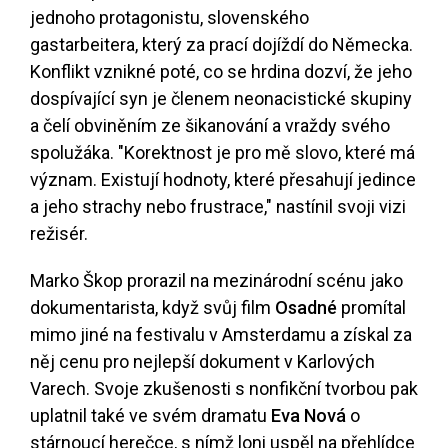
jednoho protagonistu, slovenského
gastarbeitera, který za prací dojíždí do Německa.
Konflikt vznikné poté, co se hrdina dozví, že jeho
dospívající syn je členem neonacistické skupiny
a čelí obviněním ze šikanování a vraždy svého
spolužáka. "Korektnost je pro mě slovo, které má
význam. Existují hodnoty, které přesahují jedince
a jeho strachy nebo frustrace," nastínil svoji vizi
režisér.
Marko Škop prorazil na mezinárodní scénu jako
dokumentarista, když svůj film
Osadné
promítal
mimo jiné na festivalu v Amsterdamu a získal za
něj cenu pro nejlepší dokument v Karlových
Varech. Svoje zkušenosti s nonfikční tvorbou pak
uplatnil také ve svém dramatu
Eva Nová
o
stárnoucí herečce, s nímž loni uspěl na přehlídce