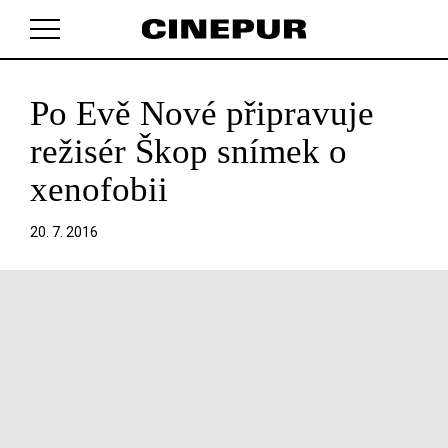
Po Evě Nové připravuje
V košíku zatím nemáte žádné položky.
režisér Škop snímek o
xenofobii
20. 7. 2016